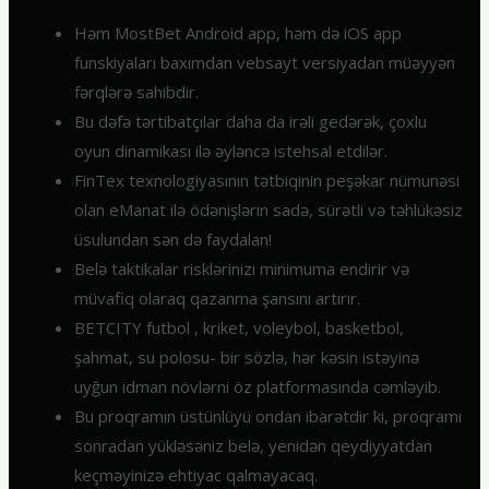
Həm MostBet Android app, həm də iOS app
funskiyaları baxımdan vebsayt versiyadan müəyyən
fərqlərə sahibdir.
Bu dəfə tərtibatçılar daha da irəli gedərək, çoxlu
oyun dinamikası ilə əyləncə istehsal etdilər.
FinTex texnologiyasının tətbiqinin peşəkar nümunəsi
olan eManat ilə ödənişlərin sadə, sürətli və təhlükəsiz
üsulundan sən də faydalan!
Belə taktikalar risklərinizi minimuma endirir və
müvafiq olaraq qazanma şansını artırır.
BETCITY futbol , kriket, voleybol, basketbol,
şahmat, su polosu- bir sözlə, hər kəsin istəyinə
uyğun idman növlərni öz platformasında cəmləyib.
Bu proqramın üstünlüyü ondan ibarətdir ki, proqramı
sonradan yükləsəniz belə, yenidən qeydiyyatdan
keçməyinizə ehtiyac qalmayacaq.