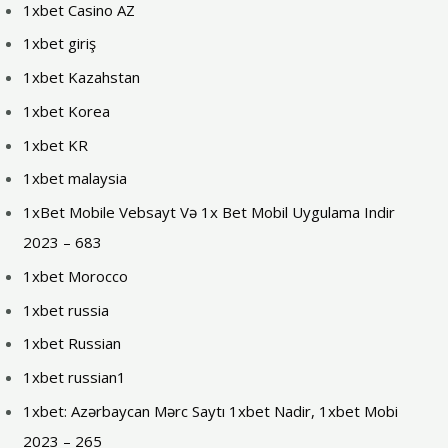
1xbet Casino AZ
1xbet giriş
1xbet Kazahstan
1xbet Korea
1xbet KR
1xbet malaysia
1xBet Mobile Vebsayt Və 1x Bet Mobil Uygulama Indir
2023 – 683
1xbet Morocco
1xbet russia
1xbet Russian
1xbet russian1
1xbet: Azərbaycan Mərc Saytı 1xbet Nadir, 1xbet Mobi
2023 – 265