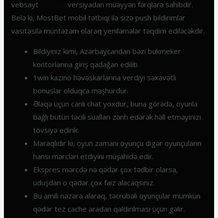
vebsayt
1win az
versiyadan müəyyən fərqlərə sahibdir.
Belə ki, MostBet mobil tətbiqi ilə sizə push bildirimlər
vasitəsilə müntəzəm olaraq yeniləmələr təqdim ediləcəkdir.
Bildiyiniz kimi, Azərbaycandan bəzi bukmeker
kontorlarına giriş qadağan edilib.
1win kazino həvəskarlarına verdiyi səxavətli
bonuslar olduqca məşhurdur.
Əlaqə üçün canlı chat yoxdur, buna görədə, oyunla
bağlı bütün təcili sualları zənh edərək həll etməyinizi
tövsiyə edirik.
Maraqlıdır ki, oyun zamanı oyunçu digər oyunçuların
hansı mərcləri etdiyini müşahidə edir.
Ekspres mərcdə nə qədər çox tədbir olarsa,
uduşdan o qədər çox faiz alacaqsınız.
Bu amili nəzərə alaraq, təcrübəli oyunçular mümkün
qədər tez cache aradan qaldırılması üçün gəlir.