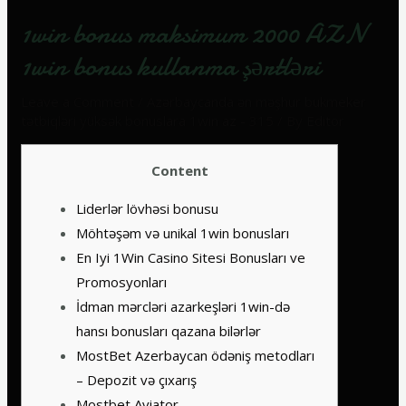
navigation
1win bonus maksimum 2000 AZN
1win bonus kullanma şərtləri
Leave a Comment
/
Azərbaycanda ən məşhur bukmeker
tətbiqləri yüksək bonuslara 1win az - 315
/ By
Editor
Content
Liderlər lövhəsi bonusu
Möhtəşəm və unikal 1win bonusları
En Iyi 1Win Casino Sitesi Bonusları ve
Promosyonları
İdman mərcləri azarkeşləri 1win-də
hansı bonusları qazana bilərlər
MostBet Azerbaycan ödəniş metodları
– Depozit və çıxarış
Mostbet Aviator