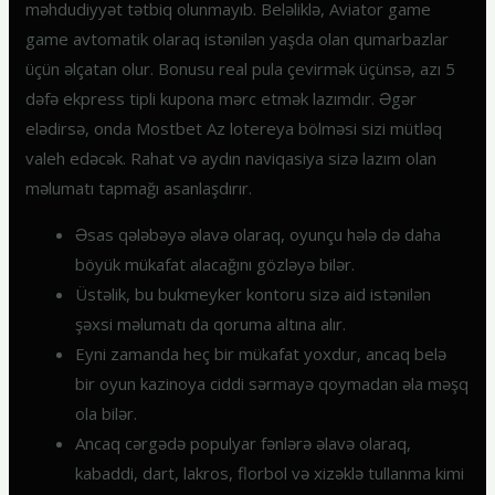
məhdudiyyət tətbiq olunmayıb. Beləliklə, Aviator game
game avtomatik olaraq istənilən yaşda olan qumarbazlar
üçün əlçatan olur. Bonusu real pula çevirmək üçünsə, azı 5
dəfə ekpress tipli kupona mərc etmək lazımdır. Əgər
elədirsə, onda Mostbet Az lotereya bölməsi sizi mütləq
valeh edəcək. Rahat və aydın naviqasiya sizə lazım olan
məlumatı tapmağı asanlaşdırır.
Əsas qələbəyə əlavə olaraq, oyunçu hələ də daha
böyük mükafat alacağını gözləyə bilər.
Üstəlik, bu bukmeyker kontoru sizə aid istənilən
şəxsi məlumatı da qoruma altına alır.
Eyni zamanda heç bir mükafat yoxdur, ancaq belə
bir oyun kazinoya ciddi sərmayə qoymadan əla məşq
ola bilər.
Ancaq cərgədə populyar fənlərə əlavə olaraq,
kabaddi, dart, lakros, florbol və xizəklə tullanma kimi