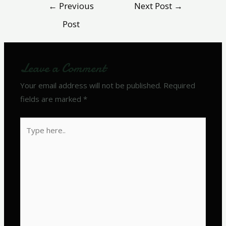
←
Previous
Next Post
→
Post
Leave a Comment
Your email address will not be published.
Required
fields are marked
*
Type
here..