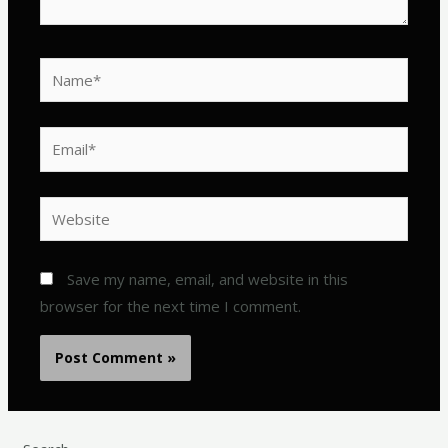
Name*
Email*
Website
Save my name, email, and website in this
browser for the next time I comment.