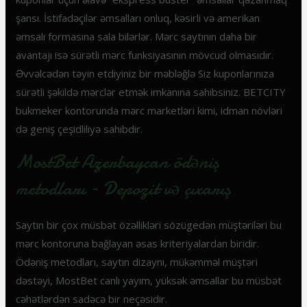
şansı. İstifadəçilər əmsalları onluq, kəsirli və amerikan
əmsalı formasına sala bilərlər. Mərc saytının daha bir
avantajı isə sürətli mərc funksiyasının mövcud olmasıdır.
Əvvəlcədən təyin etdiyiniz bir məbləğlə Siz kuponlarınıza
sürətli şəkildə mərclər etmək imkanına sahibsiniz. BETCITY
bukmeker kontorunda mərc marketləri kimi, idman növləri
də geniş çeşidliliyə sahibdir.
MostBet Azerbaycan ödəniş
metodları – Depozit və çıxarış
Saytın bir çox müsbət özəllikləri sözügedən müştəriləri bu
mərc kontoruna bağlayan əsas kriteriyalardan biridir.
Ödəniş metodları, saytın dizaynı, mükəmməl müştəri
dəstəyi, MostBet canlı yayım, yüksək əmsallar bu müsbət
cəhətlərdən sadəcə bir neçəsidir.