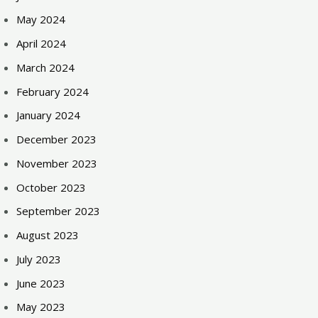
May 2024
April 2024
March 2024
February 2024
January 2024
December 2023
November 2023
October 2023
September 2023
August 2023
July 2023
June 2023
May 2023