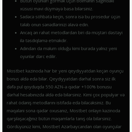
Bütün oyunları görmək üçün bölmənin sağındakı
xüsusi mavi düyməyə basa bilərsiniz.
Sadəcə söhbətə keçin, sonra isə bu prosedur üçün
tələb onun sənədlərinizi əlavə edin.
Ancaq ən rahat metodlardan biri də müştəri dəstəyi
ilə təsdiqləmə etməkdir.
Adından da məlum olduğu kimi burada yalnız yeni
oyunlar dərc edilir.
Mostbet kazinoda hər bir yeni qeydiyyatdan keçən oyunçu
bonus əldə edə bilər. Qeydiyyatdan dərhal sonra siz ilk
dəfə pul qoyduqda 550 AZN-ə qədər +100% bonusu
dərhal hesabınızda əldə edə bilərsiniz. Kimi çox populyar və
rahat ödəniş metodlarını istifadə edə biləcəksiniz. Bu
məqaləni sona qədər oxusanız, Mostbet onlayn kazinoda
qarşılaşacağınız bütün məqamlarla tanış ola bilərsiniz.
Gördüyünüz kimi, Mostbet Azərbaycandan olan oyunçular