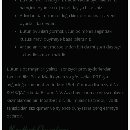
həmçinin oyun və rejimləri dəyişə bilərsiniz.
Adından da məlum olduğu kimi burada yalnız yeni
oyunlar dərc edilir.
Bütün oyunları görmək üçün bölmənin sağındakı
xüsusi mavi düyməyə basa bilərsiniz.
Ancaq ən rahat metodlardan biri də müştəri dəstəyi
ilə təsdiqləmə etməkdir.
Bütün slot maşınları yalnız lisenziyalı provayderlərdən
təmin edilir. Bu, ədalətli oyuna və göstərilən RTP-yə
uyğunluğa zəmanət verir. MostBet, Curacao lisenziyalı №
8048/JAZ altında Bizbon N.V. Azərbaycanda ən yaxşı onlayn
kazinolardan biri Mostbet-dir. Bu, müasir kazinodur və ilk
tanışlıqdan sizi qumar və əyləncə dünyasına qərq etməyə
qadirdir.
Mostbet Oyunları