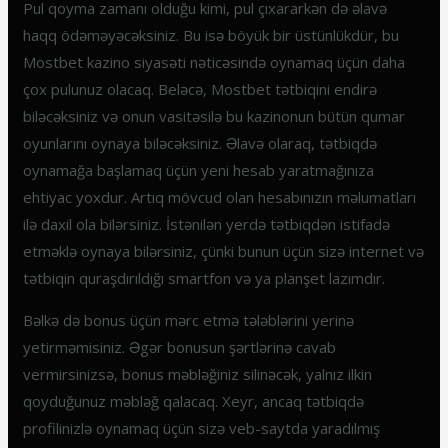
Pul qoyma zamanı olduğu kimi, pul çıxararkən də əlavə
haqq ödəməyəcəksiniz. Bu isə böyük bir üstünlükdür, bu
Mostbet kazino siyasəti nəticəsində oynamaq üçün daha
çox pulunuz olacaq. Beləcə, Mostbet tətbiqini endirə
biləcəksiniz və onun vasitəsilə bu kazinonun bütün qumar
oyunlarını oynaya biləcəksiniz. Əlavə olaraq, tətbiqdə
oynamağa başlamaq üçün yeni hesab yaratmağınıza
ehtiyac yoxdur. Artıq mövcud olan hesabınızın məlumatları
ilə daxil ola bilərsiniz. İstənilən yerdə tətbiqdən istifadə
etməklə oynaya bilərsiniz, çünki bunun üçün sizə internet və
tətbiqin quraşdırıldığı smartfon və ya planşet lazımdır.
Bəlkə də bonus üçün mərc etmə tələblərini yerinə
yetirməmisiniz. Əgər bonusun şərtlərinə cavab
vermirsinizsə, bonus məbləğiniz silinəcək, yalnız ilkin
qoyduğunuz məbləğ qalacaq. Xeyr, ancaq tətbiqdə
profilinizlə oynamaq üçün sizə veb-saytda yaradılmış