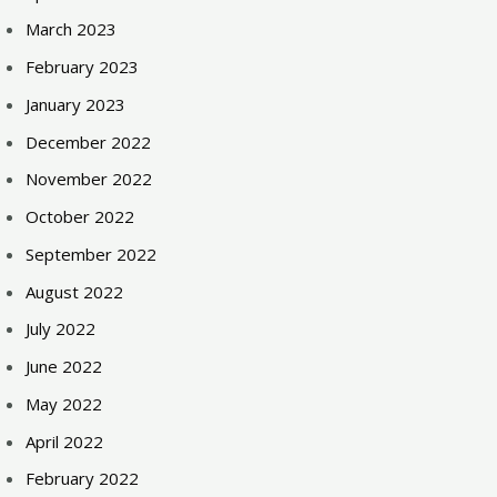
March 2023
February 2023
January 2023
December 2022
November 2022
October 2022
September 2022
August 2022
July 2022
June 2022
May 2022
April 2022
February 2022