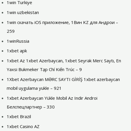
1win Turkiye
1win uzbekistan
1win скачать iOS приложение, 1Вин KZ для Андрои –
259
1winRussia
1xbet apk
1xbet Az 1xbet Azerbaycan, 1xbet Seyrək Merc Saytı, En
Yaxsi Bukmeker Tạp Chí Kiến Trúc – 9
1Xbet Azerbaycan MƏRC SAYTI GİRİŞ 1xbet azerbaycan
mobil uygulama yukle – 921
1xbet Azerbaycan Yükle Mobil Az Indir Androi
Белспецпартнер – 330
1xbet Brazil
1xbet Casino AZ