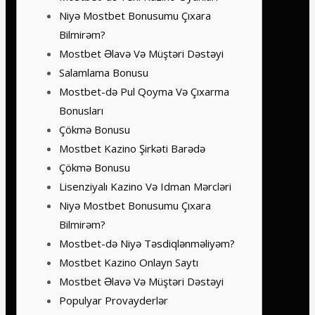
Niyə Mostbet Bonusumu Çıxara
Bilmirəm?
Mostbet Əlavə Və Müştəri Dəstəyi
Salamlama Bonusu
Mostbet-də Pul Qoyma Və Çıxarma
Bonusları
Çökmə Bonusu
Mostbet Kazino Şirkəti Barədə
Çökmə Bonusu
Lisenziyalı Kazino Və Idman Mərcləri
Niyə Mostbet Bonusumu Çıxara
Bilmirəm?
Mostbet-də Niyə Təsdiqlənməliyəm?
Mostbet Kazino Onlayn Saytı
Mostbet Əlavə Və Müştəri Dəstəyi
Populyar Provayderlər