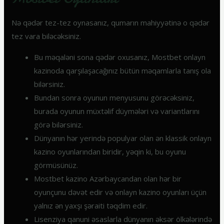
Nə qədər tez-tez oynasanız, qumarın mahiyyətinə o qədər
tez vara biləcəksiniz.
Bu məqaləni sona qədər oxusanız, Mostbet onlayn
kazinoda qarşılaşacağınız bütün məqamlarla tanış ola
bilərsiniz.
Bundan sonra oyunun menyusunu görəcəksiniz,
burada oyunun müxtəlif düymələri və variantlarını
görə bilərsiniz.
Dünyanın hər yerində populyar olan ən klassik onlayn
kazino oyunlarından biridir, yəqin ki, bu oyunu
görmüsünüz.
Mostbet kazino Azərbaycandan olan hər bir
oyunçunu dəvət edir və onlayn kazino oyunları üçün
yalnız ən yaxşı şəraiti təqdim edir.
Lisenziya qanuni əsaslarla dünyanın əksər ölkələrində