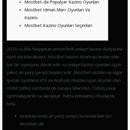
Mostbet-də Populyar Kazino Oyunları
Mostbet Idman Mərc Oyunları Və
Kazino
Mostbet Kazino Oyunları Seçimləri
2023-cü ildə həqiqətən atmasferik onlayn kazino dünyasına
daxil ola biləcəksiniz. Mostbet kazino Azərbaycandan olan
hər bir oyunçunu dəvət edir və onlayn kazino oyunları üçün
yalnız ən yaxşı şəraiti təqdim edir. Mostbet slotları və digər
qumar oyunlarını iOS və Android cihazları üçün əlçatan olan
mobil tətbiq vasitəsilə də oynaya bilərsiniz. Tətbiq yaxşı
optimallaşdırlıb və əla işləyir, hətta köhnəlmiş cihazlarda
belə.
Azərbaycanda ən yaxşı onlayn kazinolardan biri
Mostbet-dir.