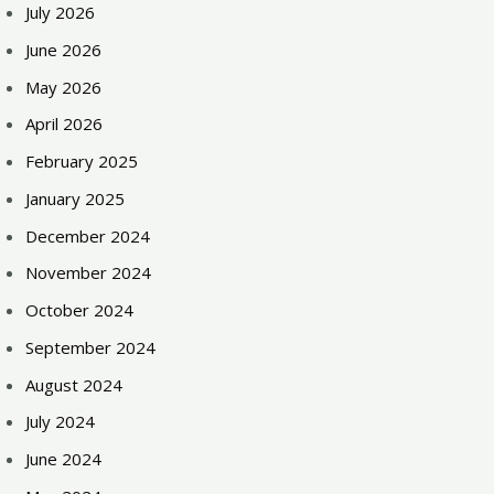
July 2026
June 2026
May 2026
April 2026
February 2025
January 2025
December 2024
November 2024
October 2024
September 2024
August 2024
July 2024
June 2024