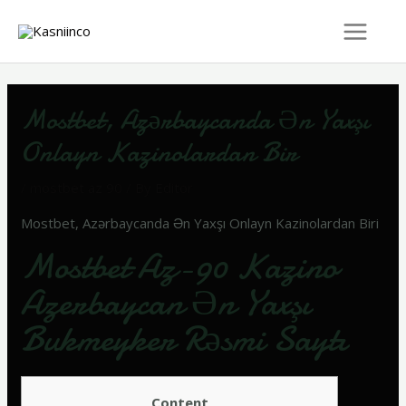
Skip
Main
to
Menu
content
Post
navigation
Mostbet, Azərbaycanda Ən Yaxşı
Onlayn Kazinolardan Bir
/
mostbet az 90
/ By
Editor
Mostbet, Azərbaycanda Ən Yaxşı Onlayn Kazinolardan Biri
Mostbet Az-90 Kazino
Azerbaycan Ən Yaxşı
Bukmeyker Rəsmi Saytı
Content