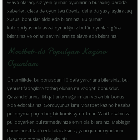
Əlavə olaraq, siz yeni qumar oyunlarının buraxılışı barədə
xəbərlər, eləcə də oyun təcrübənizi daha da yaxşılaşdıracaq
xüsusi bonuslar əldə edə bilərsiniz. Bu qumar
kateqoriyasında əvvəl oynadığınız bütün oyunları görə
bilərsiniz və onları sevimlilərinizə əlavə edə bilərsiniz.
Mostbet-də Populyar Kazino
Oyunları
Ümumilikdə, bu bonusdan 10 dəfə yararlana bilərsiniz, bu,
yeni istifadəçilərə tətbiq olunan müvəqqəti bonusdur.
Qazandıqlarınızı iki qat artırmağa imkan verən bir bonus
əldə edəcəksiniz. Gördüyünüz kimi Mostbet kazino hesaba
pul qoymaq üçün heç bir komissya tutmur. Yəni hesabınıza
pul qoyarkən pul itirmədiyinizə əmin ola bilərsiniz. Məbləğin
hamısını isitifadə edə biləcəksiniz, yəni qumar oyunlarını
daha çox oynaya biləcəksiniz.