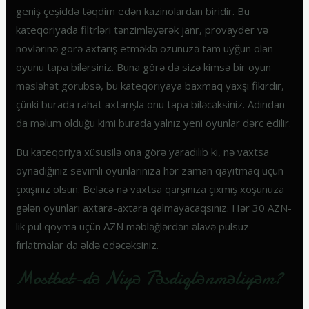
geniş çeşiddə təqdim edən kazinolardan biridir. Bu
kateqoriyada filtrləri tənzimləyərək janr, provayder və
növlərinə görə axtarış etməklə özünüzə tam uyğun olan
oyunu tapa bilərsiniz. Buna görə də sizə kimsə bir oyun
məsləhət görübsə, bu kateqoriyaya baxmaq yaxşı fikirdir,
çünki burada rahat axtarışla onu tapa biləcəksiniz. Adından
da məlum olduğu kimi burada yalnız yeni oyunlar dərc edilir.
Bu kateqoriya xüsusilə ona görə yaradılıb ki, nə vaxtsa
oynadığınız sevimli oyunlarınıza hər zaman qayıtmaq üçün
çıxışınız olsun. Beləcə nə vaxtsa qarşınıza çıxmış xoşunuza
gələn oyunları axtara-axtara qalmayacaqsınız. Hər 30 AZN-
lik pul qoyma üçün AZN məbləğlərdən əlavə pulsuz
fırlatmalar da əldə edəcəksiniz.
Mostbet-də Niyə Təsdiqlənməliyəm?