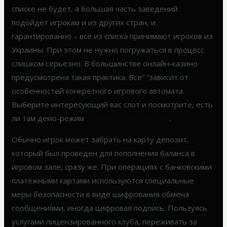
списке не будет, а большая часть заведений
подойдет игрокам и из других стран, и
гарантированно – все из списка принимают игроков из
Украины. При этом не нужно погружаться в процесс
слишком серьезно. В большинстве онлайн-казино
предусмотрена такая практика. Все” “зависит от
особенностей конкретного игрового автомата.
Выберите интересующий вас слот и посмотрите, есть
ли там демо-режим
лучшее казино онлайн
.
Обычно игрок может забрать на карту депозит,
который был проведен для пополнения баланса в
игровом зале, сразу же. При операциях с банковскими
платёжными картами используются специальные
меры безопасности в виде шифрования обмена
сообщениями, иногда цифровая подпись. Пользуясь
услугами лицензированного клуба, переживать за