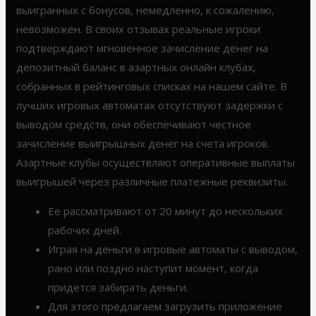
выигранных с бонусов, немедленно, к сожалению,
невозможен. В своих отзывах реальные игроки
подтверждают мгновенное зачисление денег на
депозитный баланс в азартных онлайн клубах,
собранных в рейтинговых списках на нашем сайте. В
лучших игровых автоматах отсутствуют задержки с
выводом средств, они обеспечивают честное
зачисление выигрышных денег на счета игроков.
Азартные клубы осуществляют оперативные выплаты
выигрышей через различные платежные реквизиты.
Ее рассматривают от 20 минут до нескольких
рабочих дней.
Играя на деньги в игровые автоматы с выводом,
рано или поздно наступит момент, когда
придется забирать деньги.
Для этого предлагаем загрузить приложение