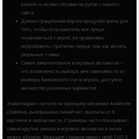
казино со всеми слотами на рубли с нашего
сайта.
Демонстрационная версия предусмотрена для
того, чтобы пользователь мог лучше
ознакомиться с игрой, ее правилами,
испробовать стратегии, перед тем, как делать
реальные ставки.
Самое замечательное в игровых автоматах –
это возможность выбора, вне зависимости от
размера банковского счета игрока, доступно
множество различных вариантов.
Знаки падают на поле по принципу механики Avalanche
(Лавина), выигрышных линий нет, выплаты от 8
картинок в любом месте. Стримеры часто показывают
самые крутые заносы в игровых автоматах в своих
видео обзорах. Ведущие стримов имеют свой ТОП 5