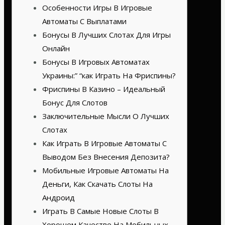
Особенности Игры В Игровые
Автоматы С Выплатами
Бонусы В Лучших Слотах Для Игры
Онлайн
Бонусы В Игровых Автоматах
Украины:” “как Играть На Фриспины?
Фриспины В Казино – Идеальный
Бонус Для Слотов
Заключительные Мысли О Лучших
Слотах
Как Играть В Игровые Автоматы С
Выводом Без Внесения Депозита?
Мобильные Игровые Автоматы На
Деньги, Как Скачать Слоты На
Андроид
Играть В Самые Новые Слоты В
Хорошем Качестве На Мобильных