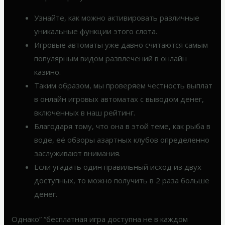
Узнайте, как можно активировать различные
уникальные функции этого слота.
Игровые автоматы уже давно считаются самым
популярным видом развлечений в онлайн
казино.
Таким образом, мы проверяем честность выплат
в онлайн игровых автоматах с выводом денег,
включенных в наш рейтинг.
Благодаря тому, что она в этой теме, как рыба в
воде, её обзоры азартных клубов определенно
заслуживают внимания.
Если угадать один правильный исход из двух
доступных, то можно получить в 2 раза больше
денег.
Однако” “бесплатная игра доступна не в каждом