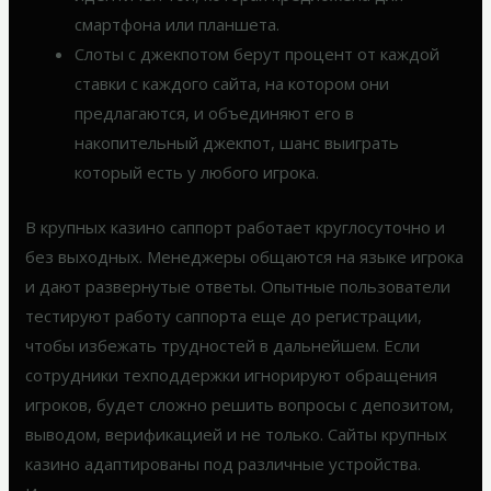
смартфона или планшета.
Слоты с джекпотом берут процент от каждой
ставки с каждого сайта, на котором они
предлагаются, и объединяют его в
накопительный джекпот, шанс выиграть
который есть у любого игрока.
В крупных казино саппорт работает круглосуточно и
без выходных. Менеджеры общаются на языке игрока
и дают развернутые ответы. Опытные пользователи
тестируют работу саппорта еще до регистрации,
чтобы избежать трудностей в дальнейшем. Если
сотрудники техподдержки игнорируют обращения
игроков, будет сложно решить вопросы с депозитом,
выводом, верификацией и не только. Сайты крупных
казино адаптированы под различные устройства.