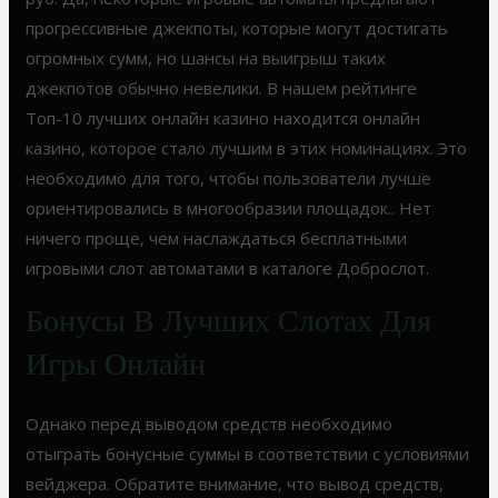
прогрессивные джекпоты, которые могут достигать
огромных сумм, но шансы на выигрыш таких
джекпотов обычно невелики. В нашем рейтинге
Топ-10 лучших онлайн казино находится онлайн
казино, которое стало лучшим в этих номинациях. Это
необходимо для того, чтобы пользователи лучше
ориентировались в многообразии площадок.. Нет
ничего проще, чем наслаждаться бесплатными
игровыми слот автоматами в каталоге Доброслот.
Бонусы В Лучших Слотах Для
Игры Онлайн
Однако перед выводом средств необходимо
отыграть бонусные суммы в соответствии с условиями
вейджера. Обратите внимание, что вывод средств,