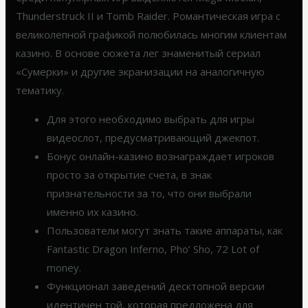
Thunderstruck II и Tomb Raider. Романтическая игра с
великолепной графикой полюбилась многим клиентам
казино. В основе сюжета лег знаменитый сериал
«Сумерки» и другие экранизации на аналогичную
тематику.
Для этого необходимо выбрать для игры
видеослот, предусматривающий джекпот.
Бонус онлайн-казино вознаграждает игроков
просто за открытие счета, в знак
признательности за то, что они выбрали
именно их казино.
Пользователи могут знать такие аппараты, как
Fantastic Dragon Inferno, Pho’ Sho, 72 Lot of
money.
Функционал заведений десктопной версии
идентичен той, которая предложена для