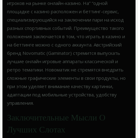
игроков на рынке онлайн-казино. На” “одной
площадке с казино расположен и беттинг-сервис,
специализирующийся на заключении пари на исход
разных спортивных событий. Преимущество такого
положения заключается в том, что играть в казино и
на беттинге можно с одного аккаунта. Австрийский
бренд Novomatic (Gaminator) стремится выпускать
лучшие онлайн игровые аппараты классической и
ретро тематики. Новоматик не стремятся внедрить
сложные графические элементы в свои продукты, но
при этом уделяет внимание качеству картинки,
адаптации под мобильные устройства, удобству
управления.
Заключительные Мысли О
Лучших Слотах