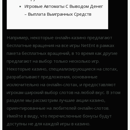
Игровые Автоматы С Выводом Денег
– Выплата Выигранных Средств
Например, некоторые онлайн-казино предлагают
бесплатные вращения на все игры NetEnt в рамках
пакета бесплатных вращений, в то время как другие
предлагают на выбор только несколько игр.
Некоторые казино, специализирующиеся на слотах,
разрабатывают предложения, основанные
исключительно на онлайн-слотах, и предоставляют
игрокам широкий выбор слотов на любой вкус. В этом
разделе мы рассмотрим лучшие акции казино,
ориентированные на любителей онлайн-слотов.
Имейте в виду, что перечисленные бонусы будут
доступны не для каждой игры в казино.