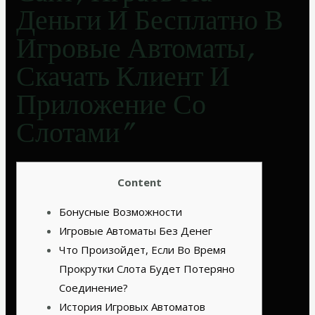
Деньги И Бесплатно В
Игровые Автоматы,
Скачать Клиент И
Приложение Со
Слотами”
Content
Бонусные Возможности
Игровые Автоматы Без Денег
Что Произойдет, Если Во Время
Прокрутки Слота Будет Потеряно
Соединение?
История Игровых Автоматов