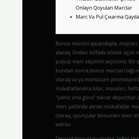
Onlayn Qoyulan Mərclər
Mərc Və Pul Çıxarma Qayda
Bonus mərcini qazandıqda, müştəri 
alacaq. Ondan istifadə etmək üçün n
pulsuz mərc seçimini seçirsiniz. Bir 
bundan sonra bonus mərcləri ləğv ed
olaraq və ya müntəzəm promosyonları
mükafatlandıra bilər, məsələn, həft
“yalnız ona görə” təkrar depozitlər
mərc şəklində alınan mükafatlar mər
olaraq, oyunçular bonusları mərc et
edirlər.
Depozit bonusları yoxdur 1xBet real