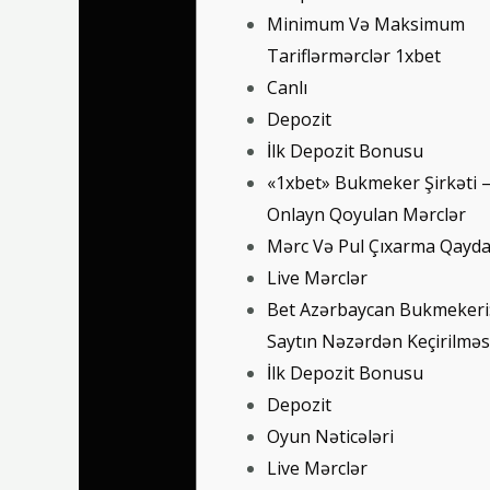
Minimum Və Maksimum
Tariflərmərclər 1xbet
Canlı
Depozit
İlk Depozit Bonusu
«1xbet» Bukmeker Şirkəti 
Onlayn Qoyulan Mərclər
Mərc Və Pul Çıxarma Qayda
Live Mərclər
Bet Azərbaycan Bukmekeri
Saytın Nəzərdən Keçirilməs
İlk Depozit Bonusu
Depozit
Oyun Nəticələri
Live Mərclər