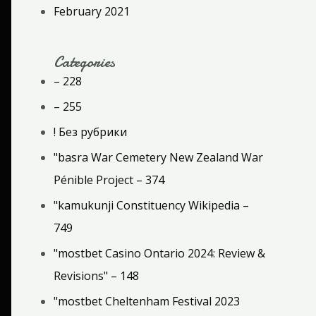
February 2021
Categories
– 228
– 255
! Без рубрики
"basra War Cemetery New Zealand War
Pénible Project – 374
"kamukunji Constituency Wikipedia –
749
"mostbet Casino Ontario 2024: Review &
Revisions" – 148
"mostbet Cheltenham Festival 2023