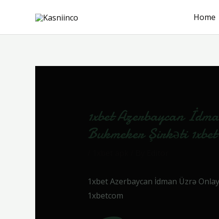
Skip
Home
to
content
Post
navigation
1xbet Azerbaycan İdm
Bukmeker Şirkəti 1xbet 
/
1xbet apk
/ By
Editor
1xbet Azerbaycan İdman Üzrə Onlay
1xbetcom