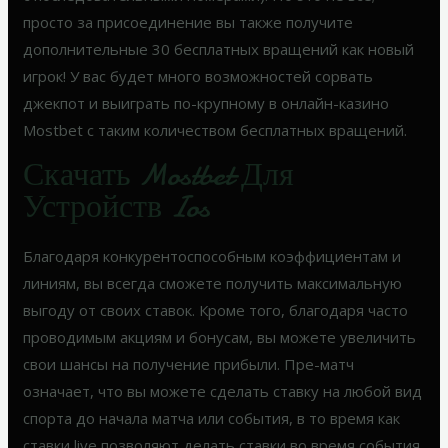
просто за присоединение вы также получите
дополнительные 30 бесплатных вращений как новый
игрок! У вас будет много возможностей сорвать
джекпот и выиграть по-крупному в онлайн-казино
Mostbet с таким количеством бесплатных вращений.
Скачать Mostbet Для
Устройств Ios
Благодаря конкурентоспособным коэффициентам и
линиям, вы всегда сможете получить максимальную
выгоду от своих ставок. Кроме того, благодаря часто
проводимым акциям и бонусам, вы можете увеличить
свои шансы на получение прибыли. Пре-матч
означает, что вы можете сделать ставку на любой вид
спорта до начала матча или события, в то время как
ставки live позволяют делать ставки во время события.