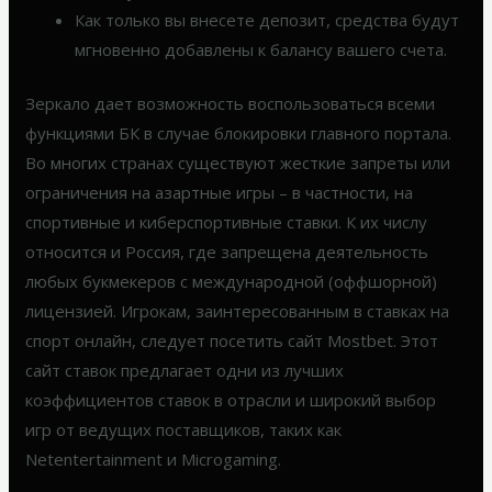
Как только вы внесете депозит, средства будут
мгновенно добавлены к балансу вашего счета.
Зеркало дает возможность воспользоваться всеми
функциями БК в случае блокировки главного портала.
Во многих странах существуют жесткие запреты или
ограничения на азартные игры – в частности, на
спортивные и киберспортивные ставки. К их числу
относится и Россия, где запрещена деятельность
любых букмекеров с международной (оффшорной)
лицензией. Игрокам, заинтересованным в ставках на
спорт онлайн, следует посетить сайт Mostbet. Этот
сайт ставок предлагает одни из лучших
коэффициентов ставок в отрасли и широкий выбор
игр от ведущих поставщиков, таких как
Netentertainment и Microgaming.