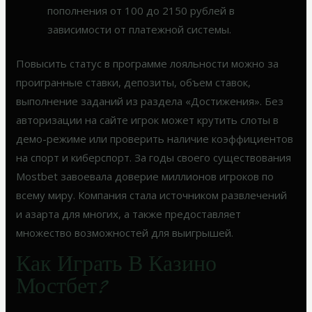
пополнения от 100 до 2150 рублей в
зависимости от платежной системы.
Повысить статус в программе лояльности можно за
проигранные ставки, депозиты, объем ставок,
выполнение заданий из раздела «Достижения». Без
авторизации на сайте игрок может крутить слоты в
демо-режиме или проверить наличие коэффициентов
на спорт и киберспорт. За годы своего существования
Mostbet завоевала доверие миллионов игроков по
всему миру. Компания стала источником развлечений
и азарта для многих, а также предоставляет
множество возможностей для выигрышей.
Как Играть В Казино
Мостбет?