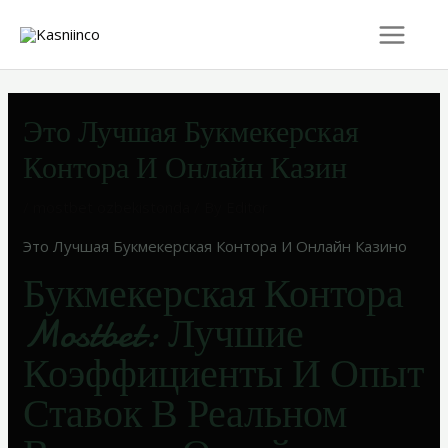
Skip
Main
to
Menu
content
Post
navigation
Это Лучшая Букмекерская
Контора И Онлайн Казин
/
mostbet ozbekistonda
/ By
Editor
Это Лучшая Букмекерская Контора И Онлайн Казино
Букмекерская Контора
Mostbet: Лучшие
Коэффициенты И Опыт
Ставок В Реальном