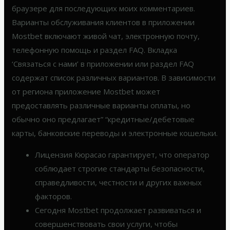
браузере для последующих моих комментариев.
Варианты обслуживания клиентов в приложении
Mostbet включают живой чат, электронную почту,
телефонную помощь и раздел FAQ. Вкладка
‘Связаться с нами’ в приложении или раздел FAQ
содержат список различных вариантов. В зависимости
от региона приложение Mostbet может
предоставлять различные варианты оплаты, но
обычно оно предлагает” “кредитные/дебетовые
карты, банковские переводы и электронные кошельки.
Лицензия Кюрасао гарантирует, что оператор
соблюдает строгие стандарты безопасности,
справедливости, честности и других важных
факторов.
Сегодня Mostbet продолжает развиваться и
совершенствовать свои услуги, чтобы