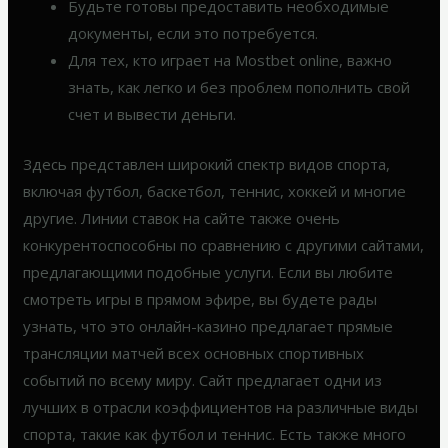
Будьте готовы предоставить необходимые
документы, если это потребуется.
Для тех, кто играет на Mostbet online, важно
знать, как легко и без проблем пополнить свой
счет и вывести деньги.
Здесь представлен широкий спектр видов спорта,
включая футбол, баскетбол, теннис, хоккей и многие
другие. Линии ставок на сайте также очень
конкурентоспособны по сравнению с другими сайтами,
предлагающими подобные услуги. Если вы любите
смотреть игры в прямом эфире, вы будете рады
узнать, что это онлайн-казино предлагает прямые
трансляции матчей всех основных спортивных
событий по всему миру. Сайт предлагает одни из
лучших в отрасли коэффициентов на различные виды
спорта, такие как футбол и теннис. Есть также много