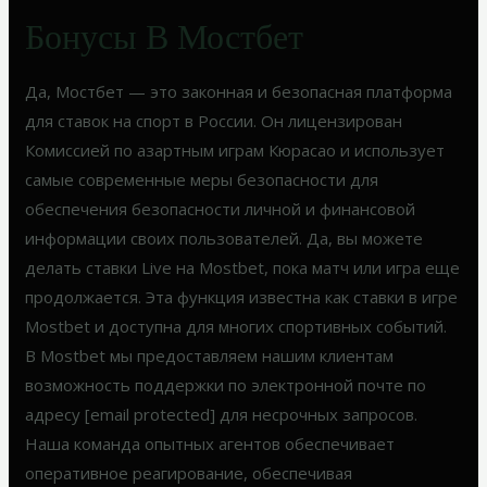
Бонусы В Мостбет
Да, Мостбет — это законная и безопасная платформа
для ставок на спорт в России. Он лицензирован
Комиссией по азартным играм Кюрасао и использует
самые современные меры безопасности для
обеспечения безопасности личной и финансовой
информации своих пользователей. Да, вы можете
делать ставки Live на Mostbet, пока матч или игра еще
продолжается. Эта функция известна как ставки в игре
Mostbet и доступна для многих спортивных событий.
В Mostbet мы предоставляем нашим клиентам
возможность поддержки по электронной почте по
адресу [email protected] для несрочных запросов.
Наша команда опытных агентов обеспечивает
оперативное реагирование, обеспечивая