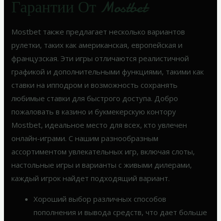
Гарантии От Mostbet
Mostbet также предлагает несколько вариантов
рулетки, таких как американская, европейская и
французская. Эти игры отличаются реалистичной
графикой и дополнительными функциями, такими как
ставки на ипподром и возможность сохранять
любимые ставки для быстрого доступа. Добро
пожаловать в казино и букмекерскую контору
Mostbet, идеальное место для всех, кто увлечен
онлайн-играми. С нашим разнообразным
ассортиментом увлекательных игр, включая слоты,
настольные игры и варианты с живыми дилерами,
каждый игрок найдет подходящий вариант.
Хороший выбор различных способов
пополнения и вывода средств, что дает больше