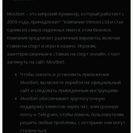
Mostbet – это кипрский букмекер, который работает с
2009 года, принадлежит” “компании Venson Ltd и стал
одним из самых надежных имен в этом бизнесе.
Компания предлагает различные варианты, включая
ставки на спорт и игры в казино. Игрокам,
заинтересованным в ставках на спорт онлайн, стоит
заглянуть на сайт Mostbet.
Чтобы скачать и установить приложение
Mostbet, вы можете перейти на официальный
сайт и следовать приведенным инструкциям.
Mostbet обеспечивает круглосуточную
поддержку клиентов через чат, электронную
почту и Telegram, чтобы помочь пользователям
решить любые проблемы, с которыми они могут
столкнуться.