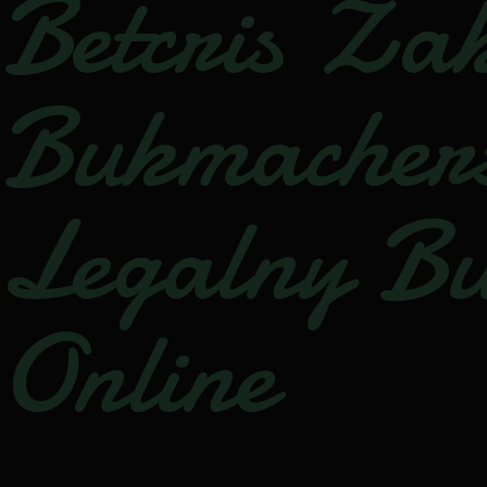
Betcris Za
Bukmachers
Legalny B
Online