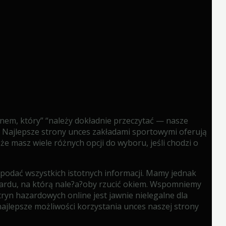
minem, który” “należy dokładnie przeczytać — nasze
a. Najlepsze strony unces zakładami sportowymi oferują
 masz wiele różnych opcji do wyboru, jeśli chodzi o
 podać wszystkich istotnych informacji. Mamy jednak
rdu, na którą nale?a?oby rzucić okiem. Wspomniemy
tryn hazardowych online jest jawnie nielegalne dla
ajlepsze możliwości korzystania unces naszej strony