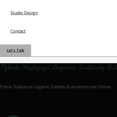
Studio Design
Contact
Let's Talk
Pzbuk Najlepsze Legalne Zakłady Buk
/
Uncategorized
/ By
Editor
Pzbuk Najlepsze Legalne Zakłady Bukmacherskie Online