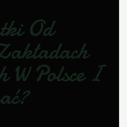
tki Od
Zakładach
h W Polsce I
zać?