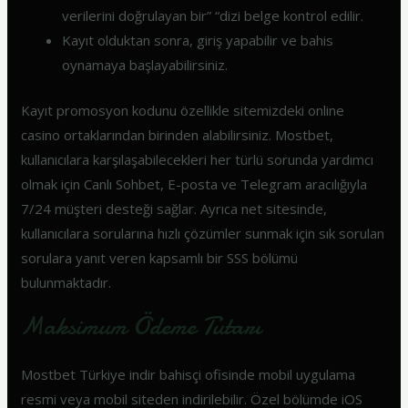
verilerini doğrulayan bir” “dizi belge kontrol edilir.
Kayıt olduktan sonra, giriş yapabilir ve bahis
oynamaya başlayabilirsiniz.
Kayıt promosyon kodunu özellikle sitemizdeki online
casino ortaklarından birinden alabilirsiniz. Mostbet,
kullanıcılara karşılaşabilecekleri her türlü sorunda yardımcı
olmak için Canlı Sohbet, E-posta ve Telegram aracılığıyla
7/24 müşteri desteği sağlar. Ayrıca net sitesinde,
kullanıcılara sorularına hızlı çözümler sunmak için sık sorulan
sorulara yanıt veren kapsamlı bir SSS bölümü
bulunmaktadır.
Maksimum Ödeme Tutarı
Mostbet Türkiye indir bahisçi ofisinde mobil uygulama
resmi veya mobil siteden indirilebilir. Özel bölümde iOS