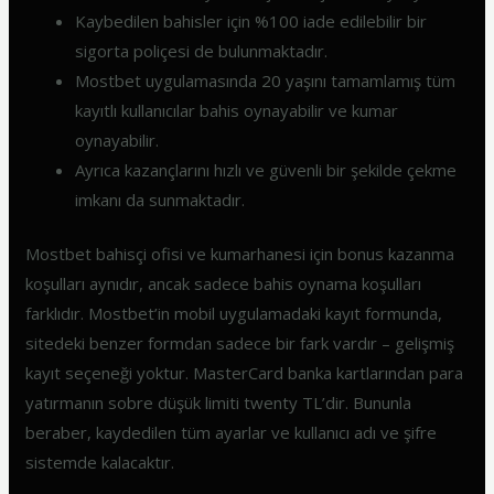
Kaybedilen bahisler için %100 iade edilebilir bir
sigorta poliçesi de bulunmaktadır.
Mostbet uygulamasında 20 yaşını tamamlamış tüm
kayıtlı kullanıcılar bahis oynayabilir ve kumar
oynayabilir.
Ayrıca kazançlarını hızlı ve güvenli bir şekilde çekme
imkanı da sunmaktadır.
Mostbet bahisçi ofisi ve kumarhanesi için bonus kazanma
koşulları aynıdır, ancak sadece bahis oynama koşulları
farklıdır. Mostbet’in mobil uygulamadaki kayıt formunda,
sitedeki benzer formdan sadece bir fark vardır – gelişmiş
kayıt seçeneği yoktur. MasterCard banka kartlarından para
yatırmanın sobre düşük limiti twenty TL’dir. Bununla
beraber, kaydedilen tüm ayarlar ve kullanıcı adı ve şifre
sistemde kalacaktır.