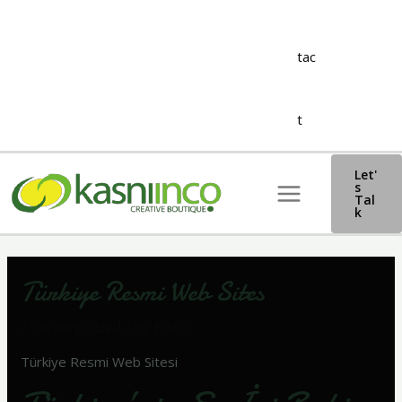
tac
t
Main
Let'
s
Tal
Menu
k
Post
navigation
Türkiye Resmi Web Sites
/
Uncategorized
/ By
Editor
Türkiye Resmi Web Sitesi