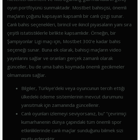
oyun portföyünü sunmaktadır. Mostbet bahisçisi, önemli
maçların çoğunu kapsayan kapsamlı bir canlı çizgi sunar.
Canlı bahis seçenekleri, birincil ve ikincil piyasaların yanı sıra
çeşitli istatistiklerle birlikte kapsamlıdır. Örneğin, bir
Şampiyonlar Ligi maçı için, Mostbet 300’e kadar bahis
seçeneği sunar. Buna ek olarak, bahisçi maçların video
yayınlarını sağlar ve oranları gerçek zamanlı olarak
günceller, bu de uma bahis koymada önemli gecikmeler
olmamasını sağlar.
Bilgiler, Türkiye’deki veya oyuncunun tercih ettiği
ülkedeki ödeme sistemlerinin mevcut durumunu
yansıtmak için zamanında güncellenir.
Canlı oyunları izlemeyi seviyorsanız, bu” “çevrimiçi
kumarhanenin dünya çapındaki tüm önemli spor
etkinliklerinde canlı maçlar sunduğunu bilmek sizi
mutlu edecektir.