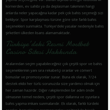
kornerden, ev sahibi ya da deplasman takımının hangi
anlarda neler yapacağına kadar pek çok bahis seçeneği sizi
bekliyor. Spor karşılaşması türüne göre site farklı bahis
seçenekleri sunmakta. Türkiye’deki yasalar nedeniyle bahis
şirketleri ülkeden lisans alamamaktadır.
Türkiye’deki Resmi Mostbet
Casino Sitesi Hakkında
Aralarından seçim yapabileceğiniz çok çeşitli spor ve bahis
seçeneklerinin yanı sıra rekabetçi oranlar ve cömert
bonuslar ve promosyonlar sunar. Buna ek olarak, 7/24
destek ekibi her türlü sorunuzda size yardımcı olmak için
her zaman hazırdır. Diğer rakiplerinden bir adım önde
olmasının temel nedeni, çeşitli spor dallarına ve oyunlara
bahis yapma imkanı sunmalarıdır. Ek olarak, farklı türdeki