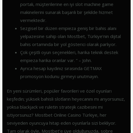
portalı, müşterilerine en iyi slot machine game
makinelerini sunarak başarılı bir şekilde hizmet
vermektedir.
Sezgisel bir düzen empieza geniş bir bahis alanı
yelpazesine sahip olan Mostbet, Türkiye’nin dijital
bahis ortamında bir yol gösterici olarak parlıyor.
Çok çeşitli oyun seçenekleri, harika teknik destek
empieza harika oranlar var. ” – John.
Ayrıca hesap kaydınız sırasında GETMAX
promosyon kodunu girmeyi unutmayın.
En yeni sürümleri, popüler favorileri ve özel oyunları
keşfedin; yüksek bahisli slotların heyecanını mı arıyorsunuz,
yoksa blackjack ve ruletin stratejik cazibesini mi
istiyorsunuz? Mostbet Online Casino Türkiye, her
seviyeden oyuncuya hitap eden oyunlarla sizi bekliyor.
Tam olarak öyle, Mostbet’e üye olduğunuzda, sobre