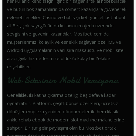
her kullanıcı kendisi için ilginç bir sağlar artık al hobi bulacak
ve bütün boş zamanların da cömert kazançlara güvenerek
eğlenebilecekler. Casino ve bahis şirketi güncel Just about
all Bet, çok sayı günün da kullanıcının ojeda üzerinde
sevgisini ve güvenini kazandılar. Mostbet. com’da
müşterilerimiz, kolaylık ve esneklik sağlayan özel iOS ve
Android uygulamalarının yanı sıra masaüstü ve mobil site
aracılığıyla hizmetlerimize olduk?a kolay bir ?ekilde
erişebilirler.
Web Sitesinin Mobil Versiyonu
Genellikle, iki katına çıkarma özelliği beş defaya kadar
oynatılabilir. Platform, çeşitli bonus özellikleri, ücretsiz
dönüşler empieza yeniden döndürmeler ile hem klasik
ankle rehab ebook de modern slot machine makinelerine
sahiptir. Bir tür gelir paylaşımı olan bu Mostbet ortak
programı dahilinde Mostbet’e üye olarak, farklı kişilerin