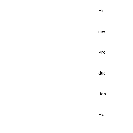
Skip
Ho
to
content
me
Pro
duc
tion
Ho