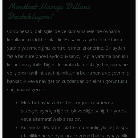
Mostbet Hangi Dilleri
Destekliyor?
Çoklu hesap, bahisçilerde ve kumarhanelerde oynama
kurallarının ciddi bir ihlalidir. Hesabınıza yeterli miktarda
yatırıp yatırmadığınız kontrol etmenizi öneririz. Bir aydan
fazla bir süre önce kaydolduysanız, ilk pra yatırma bonusu
kullanılamayabilir. Diğer durumlarda, desteğe başvurmanız
ve işlemin tarihini, saatini, miktarını belirtmeniz ve çevrimiçi
bankacılık veya navigation cüzdandan bir ekran görüntüsü
sağlamanız gerekir.
Mostbet ayna web sitesi, orijinal resmi web
sitesiyle aynı içeriğe ve işlevselliğe sahip bir yedek
veya alternatif web sitesidir.
Kullanıcılar Mostbet platformu aracılığıyla çeşitli spor
etkinliklerine ve oyunlara çevrimiçi bahis oynayabilir.