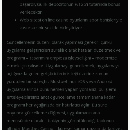
başardıysa, ilk depozitonun %125’i tutarında bonus
verilecektir.
Web sitesi on line casino oyunlarını spor bahisleriyle
kusursuz bir şekilde birleştiriyor.
Güncellemenin düzenli olarak yapılması gerekir, çünkü
uygulama geliştiricileri sürekli olarak hataları düzeltmek ve
programı – tasarımını empieza işlevselliğini – modernize
etmek için çalışırlar. Uygulamayı güncellemek, uygulamayı
açtığınızda gelen geliştiricilerin isteği üzerine zaman
yürütülen bir süreçtir. Mostbet indir iOS veya Android
uygulamalarında bunu hemen yapamıyorsanız, bu işlemi
erteleyebilirsiniz ancak güncelleme tamamlanana kadar
programı her açtığınızda bir hatırlatıcı açılır. Bu süre
boyunca güncelleme düğmesi, uygulamanın ana
menüsünde olacak – bakiyenin görüntülendiği tablonun
altında. Mostbet Casino – küresel kumar pazarında faaliyet