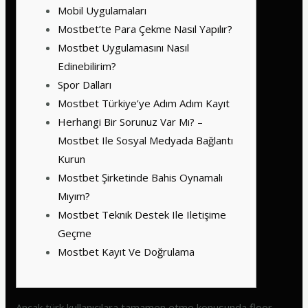
Mobil Uygulamaları
Mostbet’te Para Çekme Nasıl Yapılır?
Mostbet Uygulamasını Nasıl
Edinebilirim?
Spor Dalları
Mostbet Türkiye’ye Adım Adım Kayıt
Herhangi Bir Sorunuz Var Mı? –
Mostbet Ile Sosyal Medyada Bağlantı
Kurun
Mostbet Şirketinde Bahis Oynamalı
Mıyım?
Mostbet Teknik Destek Ile Iletişime
Geçme
Mostbet Kayıt Ve Doğrulama
Ancak türk kullanıcılara tamamen etme konusunda floor