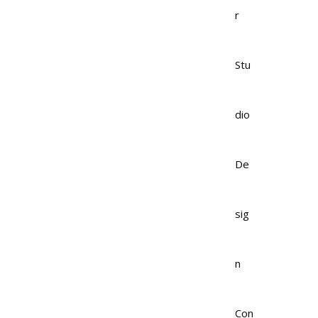
r
Stu
dio
De
sig
n
Con