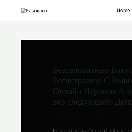
Skip
Home
to
content
Post
navigation
Бездепозитные Бонус
Регистрацию С Выв
Онлайн Игровые Авт
Без следующего Деп
/
Uncategorized
/ By
Editor
Бездепозитные Бонусы в Казино 