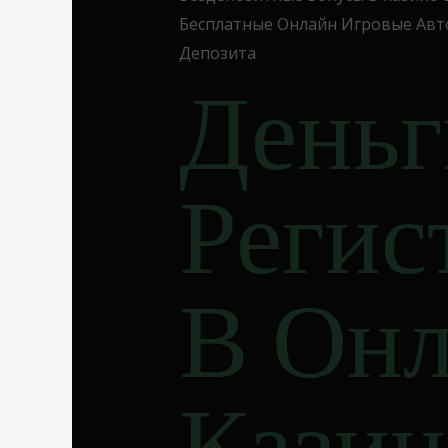
Бесплатные Онлайн Игровые Авт
Депозита
Деньг
Регис
В Он
Казин