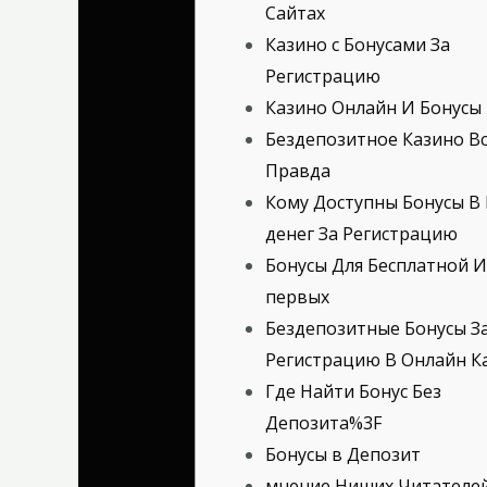
Сайтах
Казино с Бонусами За
Регистрацию
Казино Онлайн И Бонусы
Бездепозитное Казино Вс
Правда
Кому Доступны Бонусы В
денег За Регистрацию
Бонусы Для Бесплатной 
первых
Бездепозитные Бонусы З
Регистрацию В Онлайн К
Где Найти Бонус Без
Депозита%3F
Бонусы в Депозит
мнение Ниших Читателей