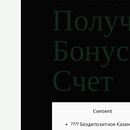
Получ
Бонус
Счет
Content
???? Бездепозитное Кази