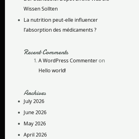
Wissen Sollten
La nutrition peut-elle influencer
l’absorption des médicaments ?
Recent Comments
A WordPress Commenter
on
Hello world!
Archives
July 2026
June 2026
May 2026
April 2026