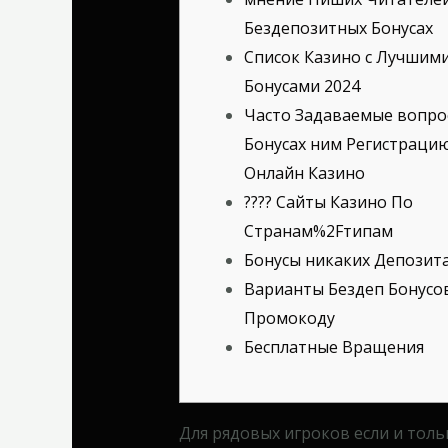
Бездепозитных Бонусах
Список Казино с Лучшим
Бонусами 2024
Часто Задаваемые вопро
Бонусах ним Регистраци
Онлайн Казино
???? Сайты Казино По
Странам%2Fтипам
Бонусы никаких Депозит
Варианты Бездеп Бонусо
Промокоду
Бесплатные Вращения
Для рядовых игроков если и толь