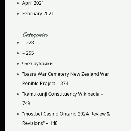
April 2021
February 2021
Categories
– 228
– 255
! Без рубрики
"basra War Cemetery New Zealand War
Pénible Project – 374
"kamukunji Constituency Wikipedia –
749
"mostbet Casino Ontario 2024: Review &
Revisions" – 148