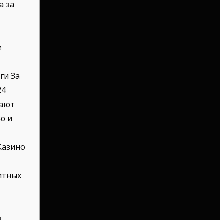
а за
е
ги За
24
Дают
ю и
Казино
итныx
з