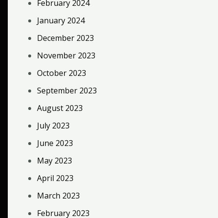
February 2024
January 2024
December 2023
November 2023
October 2023
September 2023
August 2023
July 2023
June 2023
May 2023
April 2023
March 2023
February 2023