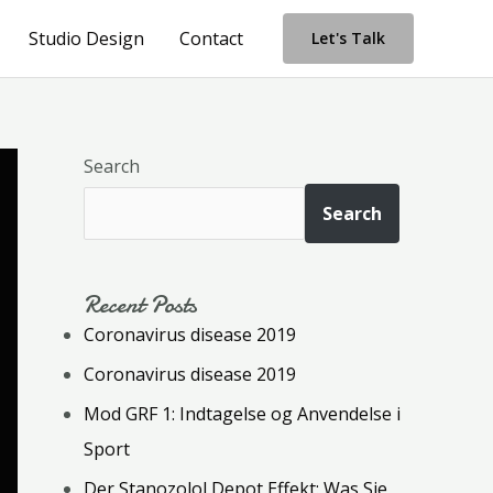
Studio Design
Contact
Let's Talk
Search
Search
Recent Posts
Coronavirus disease 2019
Coronavirus disease 2019
Mod GRF 1: Indtagelse og Anvendelse i
Sport
Der Stanozolol Depot Effekt: Was Sie