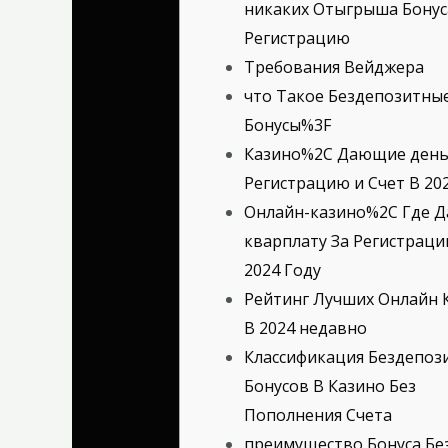
никаких Отыгрыша Бонус
Регистрацию
Требования Вейджера
что Такое Бездепозитны
Бонусы%3F
Казино%2C Дающие день
Регистрацию и Счет В 20
Онлайн-казино%2C Где 
кварплату За Регистраци
2024 Году
Рейтинг Лучших Онлайн 
В 2024 недавно
Клaccификaция Бeздeпoз
Бoнуcoв В Кaзинo Бeз
Пoпoлнeния Cчeтa
преимущество Бонуса Бе