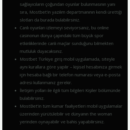
sağlayıcıların çoğundan oyunlar bulunmasının yanı
sıra, Mostbet’in yazılım departmanının kendi ürettiği
slotları da burada bulabilirsiniz.
Canlı oyunları izlemeyi seviyorsanız, bu online
casinonun dünya çapındaki tüm büyük spor
etkinliklerinde canlı maçlar sunduğunu bilmekten
mutluluk duyacaksınız.
Mostbet Türkiye giriş mobil uygulamada, siteyle
aynı kurallara göre yapılır – kişisel hesabınıza girmek
için hesaba bağlı bir telefon numarası veya e-posta
adresi kullanmanız gerekir.
İletişim yolları ile ilgili tüm bilgileri Kişiler bölümünde
bulabilirsiniz.
MostBet’in tüm kumar faaliyetleri mobil uygulamalar
üzerinden yürütülebilir ve dünyanın the woman
yerinden oynayabilir ve bahis yapabilirsiniz.