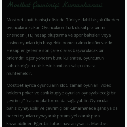
Mostbet Çevrimiçi Kumarhanesi
Mostbet kayit bahisçi ofisinde Türkiye dahil birçok ülkeden
oyunculara açıktır. Oyuncuların Türk ulusal pra birimi
cinsinden (TL) hesap oluşturma ve spor bahisleri veya
casino oyunları için hoşgeldin bonusu alma imkânı vardır.
Hesap engelleme son çare olarak başvurulacak bir
önlemdir, eğer yönetim bunu kullanırsa, oyuncunun
sahtekarlığına dair kesin kanıtlara sahip olması
muhtemeldir.
Mostbet ayrıca oyuncuların slot, zaman oyunları, video
holdem poker ve canlı krupiye oyunları oynayabileceği bir
çevrimiçi” “casino platformu da sağlayabilir. Oyuncular
bahis oynayabilir ve çevrimiçi bir kumarhanede şans ya da
beceri oyunları oynayarak potansiyel olarak para
kazanabilirler. Eğer bir futbol hayranıysanız, Mostbet