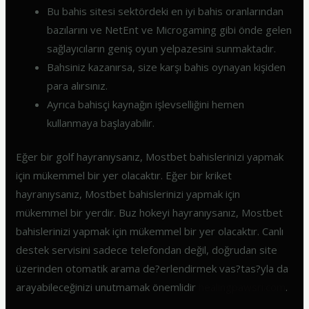
Bu bahis sitesi sektördeki en iyi bahis oranlarından
bazılarını ve NetEnt ve Microgaming gibi önde gelen
sağlayıcıların geniş oyun yelpazesini sunmaktadır.
Bahsiniz kazanırsa, size karşı bahis oynayan kişiden
para alırsınız.
Ayrıca bahisçi kaynağın işlevselliğini hemen
kullanmaya başlayabilir.
Eğer bir golf hayranıysanız, Mostbet bahislerinizi yapmak
için mükemmel bir yer olacaktır. Eğer bir kriket
hayranıysanız, Mostbet bahislerinizi yapmak için
mükemmel bir yerdir. Buz hokeyi hayranıysanız, Mostbet
bahislerinizi yapmak için mükemmel bir yer olacaktır. Canlı
destek servisini sadece telefondan değil, doğrudan site
üzerinden otomatik arama de?erlendirmek vas?tas?yla da
arayabileceğinizi unutmamak önemlidir
healingpawsri.com
.