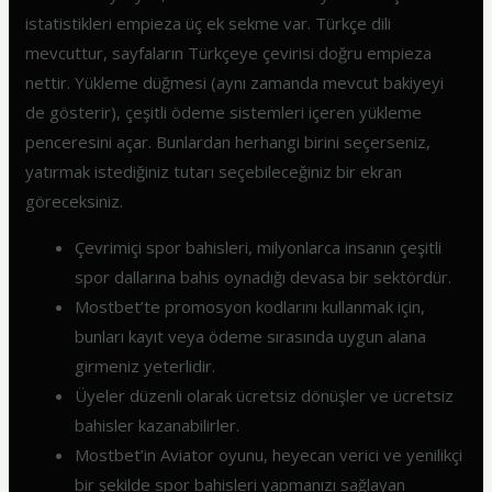
istatistikleri empieza üç ek sekme var. Türkçe dili
mevcuttur, sayfaların Türkçeye çevirisi doğru empieza
nettir. Yükleme düğmesi (aynı zamanda mevcut bakiyeyi
de gösterir), çeşitli ödeme sistemleri içeren yükleme
penceresini açar. Bunlardan herhangi birini seçerseniz,
yatırmak istediğiniz tutarı seçebileceğiniz bir ekran
göreceksiniz.
Çevrimiçi spor bahisleri, milyonlarca insanın çeşitli
spor dallarına bahis oynadığı devasa bir sektördür.
Mostbet’te promosyon kodlarını kullanmak için,
bunları kayıt veya ödeme sırasında uygun alana
girmeniz yeterlidir.
Üyeler düzenli olarak ücretsiz dönüşler ve ücretsiz
bahisler kazanabilirler.
Mostbet’in Aviator oyunu, heyecan verici ve yenilikçi
bir şekilde spor bahisleri yapmanızı sağlayan