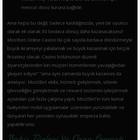
mevcut döviz kuruna bağlıdır.
Ama hepsi bu değil; Sadece katıldığınızda, yeni bir oyuncu
olarak ek olarak 30 bedava dönüş daha kazanacaksınız!
Mostbet Online Casino’da çok sayıda bedava döndürmeyle
büyük ikramiyeyi yakalamak ve büyük kazanmak için birçok
fırsatınız olacak. Casino bölümünün düzenli
ziyaretçilerinden biri müşteri hizmetlerinin yavaşlığından
şikayet ediyor” “ama aynı zamanda büyük kazancını da
anlatıyor. MostBet ekibi, hizmeti geliştirmek, sitenin
işlevselliğini genişletmek ve reward sistemini iyileştirmek
açısından çok fazla çalışma yaptı. MostBet’in tüm kumar
faaliyetleri mobil uygulamalar üzerinden yürütülebilir ve
dünyanın her yerinden oynayabilir empieza bahis
yapabilirsiniz.
Bahis Türleri Ve Oran Formatı