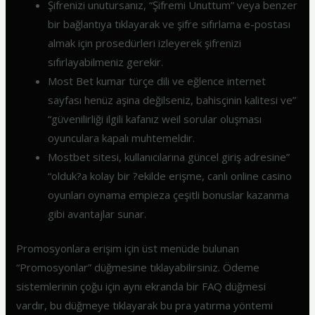
Şifrenizi unutursanız, “Şifremi Unuttum” veya benzer
bir bağlantıya tıklayarak ve şifre sıfırlama e-postası
almak için prosedürleri izleyerek şifrenizi
sıfırlayabilmeniz gerekir.
Most Bet kumar türçe dili ve eğlence internet
sayfası henüz aşina değilseniz, bahisçinin kalitesi ve”
“güvenilirliği ilgili kafanız weil sorular oluşması
oyunculara kapalı muhtemeldir.
Mostbet sitesi, kullanıcılarına güncel giriş adresine”
“olduk?a kolay bir ?ekilde erişme, canlı online casino
oyunları oynama empieza çeşitli bonuslar kazanma
gibi avantajlar sunar.
Promosyonlara erişim için üst menüde bulunan
“Promosyonlar” düğmesine tıklayabilirsiniz. Ödeme
sistemlerinin çoğu için aynı ekranda bir FAQ düğmesi
vardır, bu düğmeye tıklayarak bu pra yatırma yöntemi