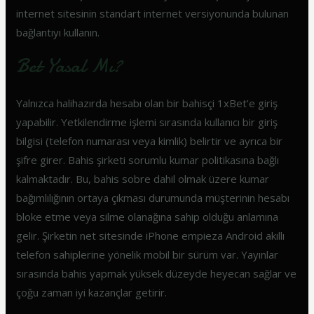
internet sitesinin standart internet versiyonunda bulunan
bağlantıyı kullanın.
Bet Yasal Mı?
Yalnızca halihazırda hesabı olan bir bahisçi 1xBet’e giriş
yapabilir. Yetkilendirme işlemi sırasında kullanıcı bir giriş
bilgisi (telefon numarası veya kimlik) belirtir ve ayrıca bir
şifre girer. Bahis şirketi sorumlu kumar politikasına bağlı
kalmaktadır. Bu, bahis sobre dahil olmak üzere kumar
bağımlılığının ortaya çıkması durumunda müşterinin hesabı
bloke etme veya silme olanağına sahip olduğu anlamına
gelir. Şirketin net sitesinde iPhone empieza Android akıllı
telefon sahiplerine yönelik mobil bir sürüm var. Yayınlar
sırasında bahis yapmak yüksek düzeyde heyecan sağlar ve
çoğu zaman iyi kazançlar getirir.