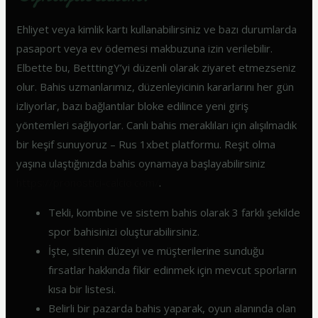
Ehliyet veya kimlik kartı kullanabilirsiniz ve bazı durumlarda
pasaport veya ev ödemesi makbuzuna izin verilebilir.
Elbette bu, BetttingY’yi düzenli olarak ziyaret etmezseniz
olur. Bahis uzmanlarımız, düzenleyicinin kararlarını her gün
izliyorlar, bazı bağlantılar bloke edilince yeni giriş
yöntemleri sağlıyorlar. Canlı bahis meraklıları için alışılmadık
bir keşif sunuyoruz – Rus 1xbet platformu. Reşit olma
yaşına ulaştığınızda bahis oynamaya başlayabilirsiniz
https://pronostici-calcio.com/
.
Tekli, kombine ve sistem bahis olarak 3 farklı şekilde
spor bahisinizi oluşturabilirsiniz.
İşte, sitenin düzeyi ve müşterilerine sunduğu
fırsatlar hakkında fikir edinmek için mevcut sporların
kısa bir listesi.
Belirli bir pazarda bahis yaparak, oyun alanında olan