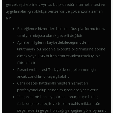
gerçekleştirebilirler. Ayrıca, bu prosedür internet sitesi ve
uygulamalar için oldukça benzerdir ve çok arizona zaman
alır.
Bu, eğlence hizmetleri bol olan Rus platformu için w
tamtym miejscu olarak geçerli değildir.
Aynaların ilgilerini kaybedebileceğini lütfen
unutmayın; bu nedenle e-posta bildirimlerine abone
olmak veya SMS bültenlerini etkinleştirmek iyi bir
fikir olabilir.
Resmi web sitesi Türkiye’de engellenmemiştir
ancak zorluklar ortaya çıkabilir.
Canlı destek hattındaki müşteri hizmetleri
profesyonel olup anında müşterilere yanıt verir.
“Ekspres” bir bahis yapılırsa, sonuçlar için birkaç
farklı seçenek seçilir ve toplam bahis miktarı, tüm
seçeneklerin geçerli olacağı gerçeğine göre oynanır.