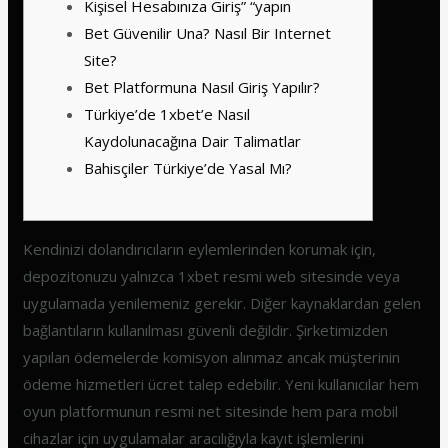
Kişisel Hesabınıza Giriş” “yapın
Bet Güvenilir Una? Nasıl Bir Internet
Site?
Bet Platformuna Nasıl Giriş Yapılır?
Türkiye’de 1xbet’e Nasıl
Kaydolunacağına Dair Talimatlar
Bahisçiler Türkiye’de Yasal Mı?
Kendinizi dolandırıcıların eylemlerinden korumak için,
depozitonuzu yalnızca 1xbet resmi web sitesinde veya
uygulamada yenilemeniz gerekir. Diğer kaynaklardan gelen
bağlantıların kullanılması güvenli değildir. Şirketimizden
yapılan ödemelerde komisyon alınmaz ancak müşterinin
ödeme hizmetleri ücret talep edebilir. Yeni kullanıcılar hem
oyun platformunun resmi net sitesinde hem para mobil
cihazlar için uygulamalar aracılığıyla kayıt işlemlerini