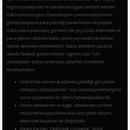
bilginizi paylaşmaz ve yasalarına uygun hareket ederler.
Daha sonra müşteri finansal işlem yönetimi bölümüne
gitmeli empieza para yatırdığı banka kartını seçmelidir.
Daha sonra yapmanız gereken tek şey tutarı belirtmek ve
para çekme talebinin bahis şirketi personeli tarafından
işleme alınmasını beklemektir. Bahis şirketinin yasal bir
alanda faaliyet göstermesine rağmen bazı Türk
vatandaşları siteye erişmeye çalışırken zorluklarla
karşılaşabiliyor.
1xBet’teki ödeme araçlarının çeşitliliği gerçekten
etkileyici, dolayısıyla her Türk vatandaşı herhangi bir
sorun yaşamadan bir işlemi tamamlayabilecek.
Zemin noktalarının ve kağıt talonlarının süreleri,
müşterilerin kuponlarını kısa süre içinde işleyen
elektronik kuponları ile değiştirildi.
Banka Kartları, Elektronik Cüzdanlar, Mobil