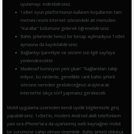
uyulamayı indirebilirsiniz.
1xBet oyun platformunun kullanım koşullarının tam
metnini resmi internet sitesindeki alt menüden
“Kurallar” bölümüne giderek öğrenebilirsiniz.
Bahis şirketinde henüz bir hesap açılmadıysa 1xBet
aynasına da kaydolabilirsiniz.
Bağlantıyı işaretliyin ve sistem sizi ilgili sayfaya
yönlendirecektir.
Maalesef komisyon yeni çıkan” “bağlantıları takip
ediyor, bu nedenle, genellikle canlı bahis şirketi
sitesine nereden girebileceğinizi araştırarak
internette sıkça sörf yapmanız gerekecek.
Mobil uygulama üzerinden kendi üyelik bilgilerinizle giriş
yapabilirsiniz. 1xBet’in, modern Android akıllı telefonların
yanı sıra iPhone’lara da uyarlanmış web kaynağının mobil
bir sürümüne sahip olması önemlidir. Bahis şirketi oldukça