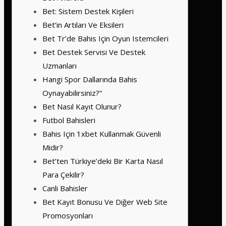
Bet: Sistem Destek Kişileri
Bet’in Artıları Ve Eksileri
Bet Tr’de Bahis Için Oyun Istemcileri
Bet Destek Servisi Ve Destek
Uzmanları
Hangi Spor Dallarında Bahis
Oynayabilirsiniz?”
Bet Nasıl Kayıt Olunur?
Futbol Bahisleri
Bahis Için 1xbet Kullanmak Güvenli
Midir?
Bet’ten Türkiye’deki Bir Karta Nasıl
Para Çekilir?
Canli Bahisler
Bet Kayıt Bonusu Ve Diğer Web Site
Promosyonları