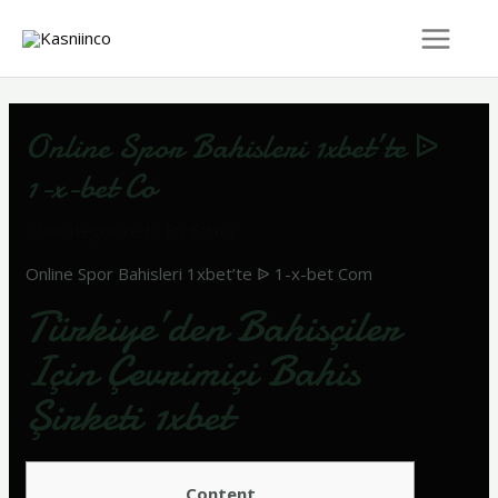
Skip
Main
to
Menu
content
Post
navigation
Online Spor Bahisleri 1xbet’te ᐉ
1-x-bet Co
/
Uncategorized
/ By
Editor
Online Spor Bahisleri 1xbet’te ᐉ 1-x-bet Com
Türkiye’den Bahisçiler
Için Çevrimiçi Bahis
Şirketi 1xbet
Content