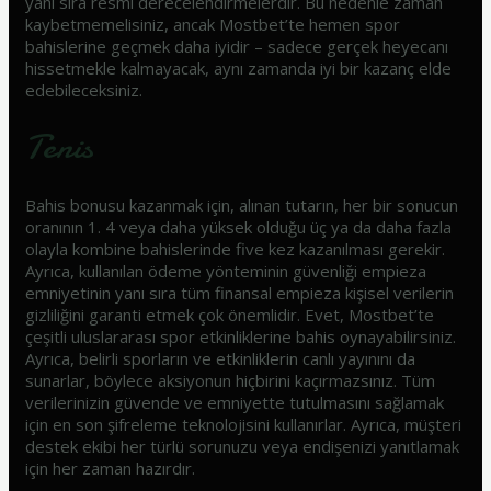
yanı sıra resmi derecelendirmelerdir. Bu nedenle zaman
kaybetmemelisiniz, ancak Mostbet’te hemen spor
bahislerine geçmek daha iyidir – sadece gerçek heyecanı
hissetmekle kalmayacak, aynı zamanda iyi bir kazanç elde
edebileceksiniz.
Tenis
Bahis bonusu kazanmak için, alınan tutarın, her bir sonucun
oranının 1. 4 veya daha yüksek olduğu üç ya da daha fazla
olayla kombine bahislerinde five kez kazanılması gerekir.
Ayrıca, kullanılan ödeme yönteminin güvenliği empieza
emniyetinin yanı sıra tüm finansal empieza kişisel verilerin
gizliliğini garanti etmek çok önemlidir. Evet, Mostbet’te
çeşitli uluslararası spor etkinliklerine bahis oynayabilirsiniz.
Ayrıca, belirli sporların ve etkinliklerin canlı yayınını da
sunarlar, böylece aksiyonun hiçbirini kaçırmazsınız. Tüm
verilerinizin güvende ve emniyette tutulmasını sağlamak
için en son şifreleme teknolojisini kullanırlar. Ayrıca, müşteri
destek ekibi her türlü sorunuzu veya endişenizi yanıtlamak
için her zaman hazırdır.