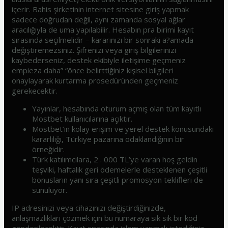
içerir. Bahis şirketinin internet sitesine giriş yapmak
sadece doğrudan değil, aynı zamanda sosyal ağlar
aracılığıyla de uma yapılabilir. Hesabın pra birimi kayıt
sırasında seçilmelidir – kararınızı bir sonraki a?amada
değiştiremezsiniz. Şifrenizi veya giriş bilgilerinizi
kaybederseniz, destek ekibiyle iletişime geçmeniz
empieza daha” “önce belirttiğiniz kişisel bilgileri
onaylayarak kurtarma prosedüründen geçmeniz
gerekecektir.
Yayınlar, hesabında oturum açmış olan tüm kayıtlı
Mostbet kullanıcılarına açıktır.
Mostbet’in kolay erişim ve yerel destek konusundaki
kararlılığı, Türkiye pazarına odaklandığının bir
örneğidir.
Türk katılımcılara, 2 . 000 TL’ye varan hoş geldin
teşviki, haftalık geri ödemelerle desteklenen çeşitli
bonusların yanı sıra çeşitli promosyon teklifleri de
sunuluyor.
IP adresinizi veya cihazınızı değiştirdiğinizde,
anlaşmazlıkları çözmek için bu numaraya sık sık bir kod
gönderilecektir. Kayıt sırasında işlem yapmak istediğiniz