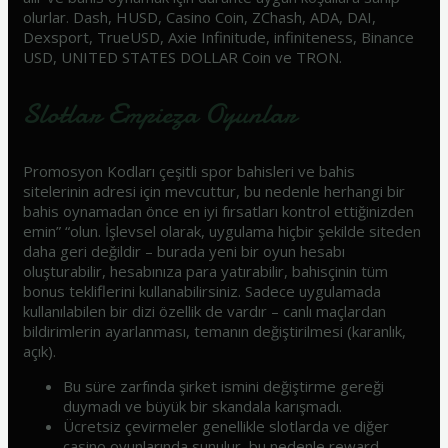
olurlar. Dash, HUSD, Casino Coin, ZChash, ADA, DAI,
Dexsport, TrueUSD, Axie Infinitude, infiniteness, Binance
USD, UNITED STATES DOLLAR Coin ve TRON.
Slotlar Empieza Oyunlar
Promosyon Kodları çeşitli spor bahisleri ve bahis
sitelerinin adresi için mevcuttur, bu nedenle herhangi bir
bahis oynamadan önce en iyi fırsatları kontrol ettiğinizden
emin” “olun. İşlevsel olarak, uygulama hiçbir şekilde siteden
daha geri değildir – burada yeni bir oyun hesabı
oluşturabilir, hesabınıza para yatırabilir, bahisçinin tüm
bonus tekliflerini kullanabilirsiniz. Sadece uygulamada
kullanılabilen bir dizi özellik de vardır – canlı maçlardan
bildirimlerin ayarlanması, temanın değiştirilmesi (karanlık,
açık).
Bu süre zarfında şirket ismini değiştirme gereği
duymadı ve büyük bir skandala karışmadı.
Ücretsiz çevirmeler genellikle slotlarda ve diğer
casino oyunlarında sunulur, bu nedenle reward