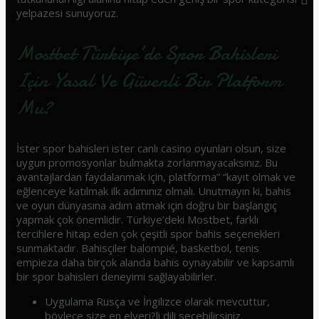
yelpazesi sunuyoruz.
Mostbet Türkiye’de Spor Bahisleri
Için Yasal Ve Güvenli Bir Platform
Mu?
İster spor bahisleri ister canlı casino oyunları olsun, size
uygun promosyonlar bulmakta zorlanmayacaksınız. Bu
avantajlardan faydalanmak için, platforma” “kayıt olmak ve
eğlenceye katılmak ilk adımınız olmalı. Unutmayın ki, bahis
ve oyun dünyasına adım atmak için doğru bir başlangıç
yapmak çok önemlidir. Türkiye’deki Mostbet, farklı
tercihlere hitap eden çok çeşitli spor bahis seçenekleri
sunmaktadır. Bahisçiler balompié, basketbol, tenis
empieza daha birçok alanda bahis oynayabilir ve kapsamlı
bir spor bahisleri deneyimi sağlayabilirler.
Uygulama Rusça ve İngilizce olarak mevcuttur,
böylece size en elveri?li dili seçebilirsiniz.