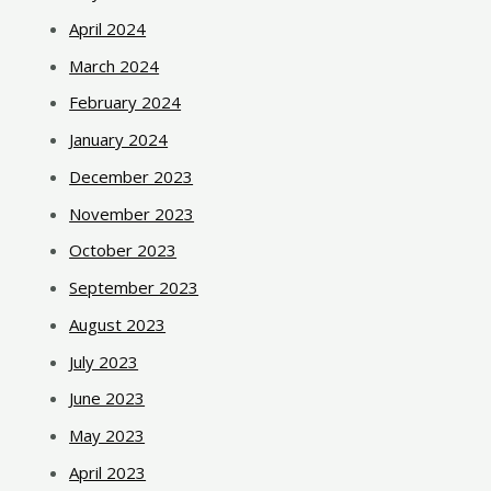
April 2024
March 2024
February 2024
January 2024
December 2023
November 2023
October 2023
September 2023
August 2023
July 2023
June 2023
May 2023
April 2023