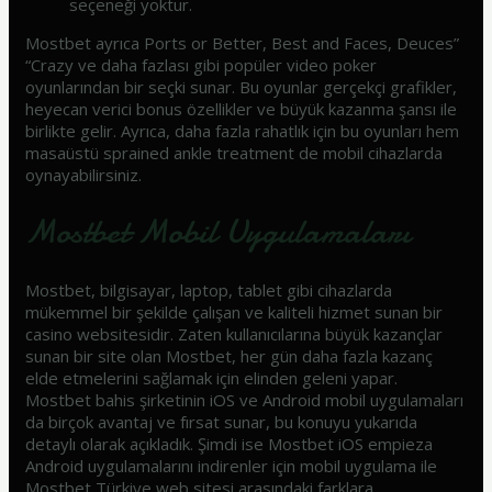
seçeneği yoktur.
Mostbet ayrıca Ports or Better, Best and Faces, Deuces”
“Crazy ve daha fazlası gibi popüler video poker
oyunlarından bir seçki sunar. Bu oyunlar gerçekçi grafikler,
heyecan verici bonus özellikler ve büyük kazanma şansı ile
birlikte gelir. Ayrıca, daha fazla rahatlık için bu oyunları hem
masaüstü sprained ankle treatment de mobil cihazlarda
oynayabilirsiniz.
Mostbet Mobil Uygulamaları
Mostbet, bilgisayar, laptop, tablet gibi cihazlarda
mükemmel bir şekilde çalışan ve kaliteli hizmet sunan bir
casino websitesidir. Zaten kullanıcılarına büyük kazançlar
sunan bir site olan Mostbet, her gün daha fazla kazanç
elde etmelerini sağlamak için elinden geleni yapar.
Mostbet bahis şirketinin iOS ve Android mobil uygulamaları
da birçok avantaj ve fırsat sunar, bu konuyu yukarıda
detaylı olarak açıkladık. Şimdi ise Mostbet iOS empieza
Android uygulamalarını indirenler için mobil uygulama ile
Mostbet Türkiye web sitesi arasındaki farklara