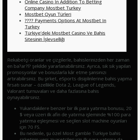
Online Casino In Addition To Betting
Company Mostbet Turkey
Mostbet Oyun Türleri
???? Payments Options At Mostbet In
Turkey
Türkiye’deki Mostbet Casino Ve Bahis
Sitesinin İşlevselliği
Rekabetçi oranlar ve çizgilerle, bahislerinizden her zaman
en ba?ar?l? şekilde yararlanabilirsiniz. Ayrıca, sık sık yapılan
promosyonlar ve bonuslarla kâr etme şansınızı
artırabilirsiniz. Bu şirket, eSports disiplinlerine bahis yapma
fırsatı sunar – özellikle Dota 2, League of Legends,
Valorant turnuvaları ve daha fazlasına bahis
oynayabilirsiniz.
Yukarıdakilere benzer bir ilk para yatırma bonusu, 20
$ veya üzeri ilk afin de yatırma işleminde %100 para
yatırma eşleşmesi ve seçilen slot machine oyunları
için 70 FS.
Bu nedenle, şu özel Most gamble Türkiye bahis
şirketinin yeni ziyaretçileri için ilk para yatırma da