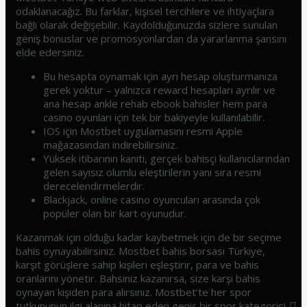
odaklanacağız. Bu farklar, kişisel tercihlere ve ihtiyaçlara
bağlı olarak değişebilir. Kaydolduğunuzda sizlere sunulan
geniş bonuslar ve promosyonlardan da yararlanma şansını
elde edersiniz.
Bu hesapta oynamak için ayrı hesap oluşturmanıza
gerek yoktur – yalnızca reward hesapları ayrılır ve
ana hesap ankle rehab ebook bahisler hem para
casino oyunları için tek bir bakiyeyle kullanılabilir.
IOS için Mostbet uygulamasını resmi Apple
mağazasından indirebilirsiniz.
Yüksek itibarının kanıtı, gerçek bahisçi kullanıcılarından
gelen sayısız olumlu eleştirilerin yanı sıra resmi
derecelendirmelerdir.
Blackjack, online casino oyuncuları arasında çok
popüler olan bir kart oyunudur.
Kazanmak için olduğu kadar kaybetmek için de bir seçime
bahis oynayabilirsiniz. Mostbet bahis borsası Türkiye,
karşıt görüşlere sahip kişileri eşleştirir, para ve bahis
oranlarını yönetir. Bahsiniz kazanırsa, size karşı bahis
oynayan kişiden para alırsınız. Mostbet’te her spor
tutkununun ilgi alanına hitap eden geniş bir spor kategorisi