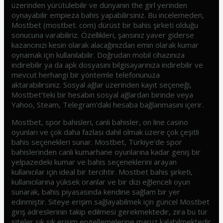
üzerinden yürütülebilir ve dünyanın the girl yerinden
oynayabilir empieza bahis yapabilirsiniz. Bu incelemeden,
Mostbet (mostbet. com) dürüst bir bahis şirketi olduğu
sonucuna varabiliriz. Özellikleri, şansınız yaver giderse
kazancınızı kesin olarak alacağınızdan emin olarak kumar
oynamak için kullanılabilir. Doğrudan mobil cihazınıza
indirebilir ya da apk dosyasını bilgisayarınıza indirebilir ve
mevcut herhangi bir yöntemle telefonunuza
aktarabilirsiniz. Sosyal ağlar üzerinden kayıt seçeneği,
Mostbet’teki bir hesabın sosyal ağlardan birinde veya
Yahoo, Steam, Telegram’daki hesaba bağlanmasını içerir.
Mostbet, spor bahisleri, canlı bahisler, on line casino
oyunları ve çok daha fazlası dahil olmak üzere çok çeşitli
bahis seçenekleri sunar. Mostbet, Türkiye’de spor
bahislerinden canlı kumarhane oyunlarına kadar geniş bir
yelpazedeki kumar ve bahis seçeneklerini arayan
kullanıcılar için ideal bir tercihtir. Mostbet bahis şirketi,
kullanıcılarına yüksek oranlar ve bir dizi eğlenceli oyun
sunarak, bahis piyasasında kendine sağlam bir yer
edinmiştir. Siteye erişim sağlayabilmek için güncel Mostbet
giriş adreslerinin takip edilmesi gerekmektedir, zira bu tür
siteler sık sık erişim engellemelerine maruz kalabilmektedir