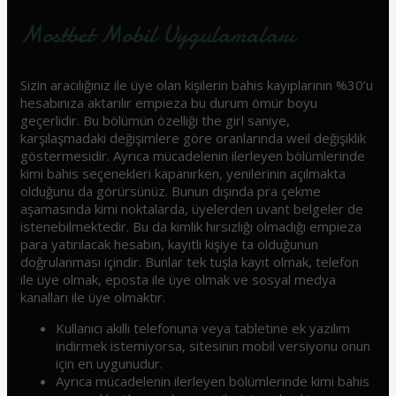
Mostbet Mobil Uygulamaları
Sizin aracılığınız ile üye olan kişilerin bahis kayıplarının %30’u
hesabınıza aktarılır empieza bu durum ömür boyu
geçerlidir. Bu bölümün özelliği the girl saniye,
karşılaşmadaki değişimlere göre oranlarında weil değişiklik
göstermesidir. Ayrıca mücadelenin ilerleyen bölümlerinde
kimi bahis seçenekleri kapanırken, yenilerinin açılmakta
olduğunu da görürsünüz. Bunun dışında pra çekme
aşamasında kimi noktalarda, üyelerden uvant belgeler de
istenebilmektedir. Bu da kimlik hırsızlığı olmadığı empieza
para yatırılacak hesabın, kayıtlı kişiye ta olduğunun
doğrulanması içindir. Bunlar tek tuşla kayıt olmak, telefon
ile üye olmak, eposta ile üye olmak ve sosyal medya
kanalları ile üye olmaktır.
Kullanıcı akıllı telefonuna veya tabletine ek yazılım
indirmek istemiyorsa, sitesinin mobil versiyonu onun
için en uygunudur.
Ayrıca mücadelenin ilerleyen bölümlerinde kimi bahis