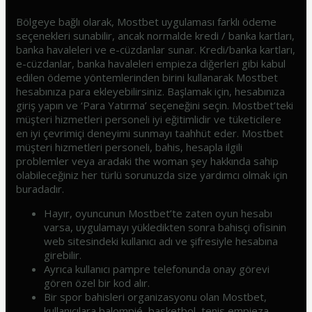
Bölgeye bağlı olarak, Mostbet uygulaması farklı ödeme
seçenekleri sunabilir, ancak normalde kredi / banka kartları,
banka havaleleri ve e-cüzdanlar sunar. Kredi/banka kartları,
e-cüzdanlar, banka havaleleri empieza diğerleri gibi kabul
edilen ödeme yöntemlerinden birini kullanarak Mostbet
hesabınıza para ekleyebilirsiniz. Başlamak için, hesabınıza
giriş yapın ve ‘Para Yatırma’ seçeneğini seçin. Mostbet’teki
müşteri hizmetleri personeli iyi eğitimlidir ve tüketicilere
en iyi çevrimiçi deneyimi sunmayı taahhüt eder. Mostbet
müşteri hizmetleri personeli, bahis, hesapla ilgili
problemler veya aradaki the woman şey hakkında sahip
olabileceğiniz her türlü sorunuzda size yardımcı olmak için
buradadır.
Hayır, oyuncunun Mostbet’te zaten oyun hesabı
varsa, uygulamayı yükledikten sonra bahisçi ofisinin
web sitesindeki kullanıcı adı ve şifresiyle hesabına
girebilir.
Ayrıca kullanıcı pampre telefonunda onay görevi
gören özel bir kod alır.
Bir spor bahisleri organizasyonu olan Mostbet,
kullanıcılara balompié, basketbol, tenis empieza