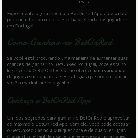
mais.
Experimente agora mesmo o BetOnRed App e descubra
por que o bet on red é a escolha preferida dos jogadores
em Portugal.
Como Ganhar no BetOnRed
Se você está procurando uma maneira de aumentar suas
chances de ganhar no BetOnRed Portugal, você está no
lugar certo. O BetOnRed Casino oferece uma variedade
de jogos emocionantes e estratégias que podem ajudar
você a maximizar seus ganhos.
Conheça o BetOnRed App
Um dos segredos para ganhar no BetOnRed é aproveitar
ao máximo o BetOnRed App. Com ele, você pode acessar
o BetOnRed Casino a qualquer hora e de qualquer lugar.
O aplicativo é fácil de usar e oferece acesso instantâneo