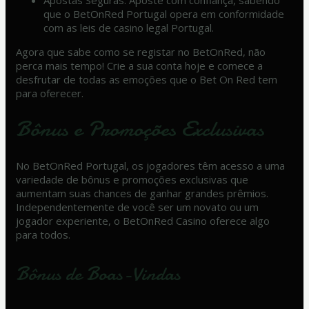
que o BetOnRed Portugal opera em conformidade
com as leis de casino legal Portugal.
Agora que sabe como se registar no BetOnRed, não
perca mais tempo! Crie a sua conta hoje e comece a
desfrutar de todas as emoções que o Bet On Red tem
para oferecer.
Bônus e Promoções Exclusivas
No BetOnRed Portugal, os jogadores têm acesso a uma
variedade de bônus e promoções exclusivas que
aumentam suas chances de ganhar grandes prêmios.
Independentemente de você ser um novato ou um
jogador experiente, o BetOnRed Casino oferece algo
para todos.
Bônus de Boas-Vindas