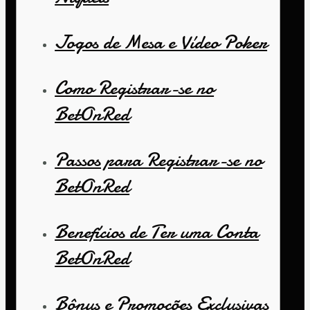
Jogos de Mesa e Vídeo Poker
Como Registrar-se no
BetOnRed
Passos para Registrar-se no
BetOnRed
Benefícios de Ter uma Conta
BetOnRed
Bônus e Promoções Exclusivas