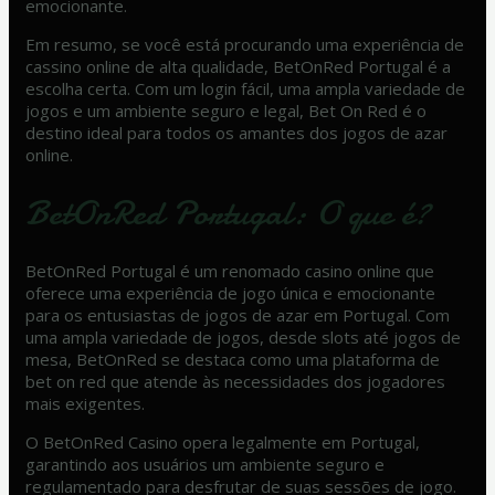
emocionante.
Em resumo, se você está procurando uma experiência de
cassino online de alta qualidade, BetOnRed Portugal é a
escolha certa. Com um login fácil, uma ampla variedade de
jogos e um ambiente seguro e legal, Bet On Red é o
destino ideal para todos os amantes dos jogos de azar
online.
BetOnRed Portugal: O que é?
BetOnRed Portugal é um renomado casino online que
oferece uma experiência de jogo única e emocionante
para os entusiastas de jogos de azar em Portugal. Com
uma ampla variedade de jogos, desde slots até jogos de
mesa, BetOnRed se destaca como uma plataforma de
bet on red que atende às necessidades dos jogadores
mais exigentes.
O BetOnRed Casino opera legalmente em Portugal,
garantindo aos usuários um ambiente seguro e
regulamentado para desfrutar de suas sessões de jogo.