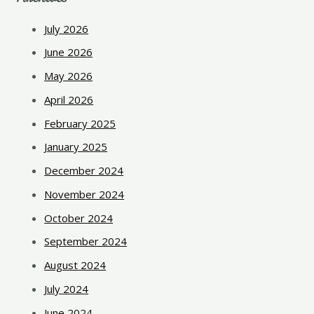
July 2026
June 2026
May 2026
April 2026
February 2025
January 2025
December 2024
November 2024
October 2024
September 2024
August 2024
July 2024
June 2024