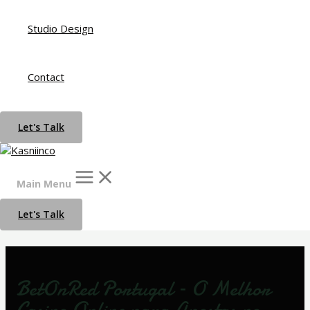
Studio Design
Contact
Let's Talk
Main Menu
Let's Talk
BetOnRed Portugal – O Melhor
Casino Online para Apostas no