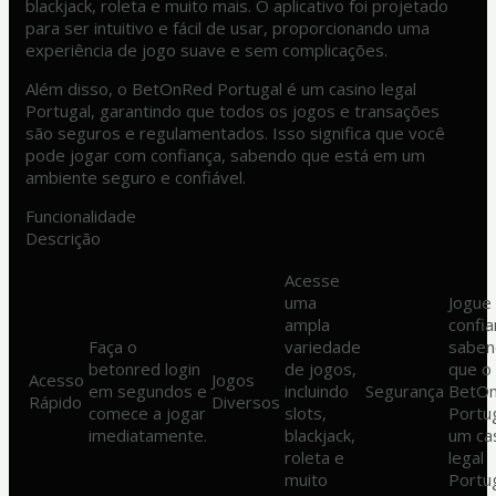
blackjack, roleta e muito mais. O aplicativo foi projetado
para ser intuitivo e fácil de usar, proporcionando uma
experiência de jogo suave e sem complicações.
Além disso, o BetOnRed Portugal é um casino legal
Portugal, garantindo que todos os jogos e transações
são seguros e regulamentados. Isso significa que você
pode jogar com confiança, sabendo que está em um
ambiente seguro e confiável.
Funcionalidade
Descrição
Acesse
uma
Jogue
ampla
confia
Faça o
variedade
saben
betonred login
de jogos,
que o
Acesso
Jogos
em segundos e
incluindo
Segurança
BetO
Rápido
Diversos
comece a jogar
slots,
Portu
imediatamente.
blackjack,
um ca
roleta e
legal
muito
Portug