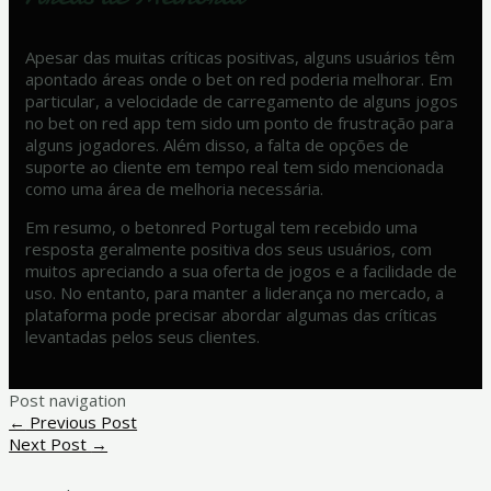
Apesar das muitas críticas positivas, alguns usuários têm
apontado áreas onde o bet on red poderia melhorar. Em
particular, a velocidade de carregamento de alguns jogos
no bet on red app tem sido um ponto de frustração para
alguns jogadores. Além disso, a falta de opções de
suporte ao cliente em tempo real tem sido mencionada
como uma área de melhoria necessária.
Em resumo, o betonred Portugal tem recebido uma
resposta geralmente positiva dos seus usuários, com
muitos apreciando a sua oferta de jogos e a facilidade de
uso. No entanto, para manter a liderança no mercado, a
plataforma pode precisar abordar algumas das críticas
levantadas pelos seus clientes.
Post navigation
←
Previous Post
Next Post
→