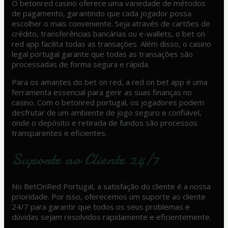
O betonred casino oferece uma variedade de métodos
de pagamento, garantindo que cada jogador possa
escolher o mais conveniente. Seja através de cartões de
crédito, transferências bancárias ou e-wallets, o bet on
red app facilita todas as transações. Além disso, o casino
legal portugal garante que todas as transações são
processadas de forma segura e rápida.
Para os amantes do bet on red, a red on bet app é uma
ferramenta essencial para gerir as suas finanças no
casino. Com o betonred portugal, os jogadores podem
desfrutar de um ambiente de jogo seguro e confiável,
onde o depósito e retirada de fundos são processos
transparentes e eficientes.
Suporte ao Cliente 24/7
No BetOnRed Portugal, a satisfação do cliente é a nossa
prioridade. Por isso, oferecemos um suporte ao cliente
24/7 para garantir que todos os seus problemas e
dúvidas sejam resolvidos rapidamente e eficientemente.