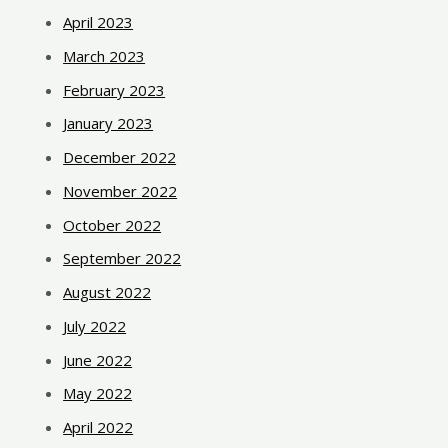
April 2023
March 2023
February 2023
January 2023
December 2022
November 2022
October 2022
September 2022
August 2022
July 2022
June 2022
May 2022
April 2022