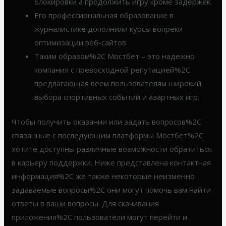
блокировки а продолжить игру кроме задержек.
Его профессиональная образование в
журналистике дополнили курсы вопреки
оптимизации веб-сайтов.
Таким образом%2C Мостбет – это надежно
компания с превосходной репутацией%2C
предлагающая веем пользователям широкий
выбора спортивных событий и азартных игр.
Чтобы получить оказании или задать вопросов%2C
связанные с последующим платформы Мостбет%2C
хотите доступны различные возможности обратиться
в карьеру поддержки. Ниже представлена контактная
информация%2C же также некоторые неизменно
задаваемые вопросы%2C они могут помочь вам найти
ответы в ваши вопросы. Для скачивания
приложения%2C пользователи могут перейти и