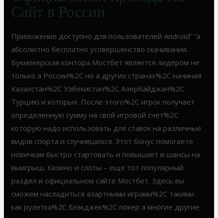
Сайт в России
Приложение доступно для пользователей Android” “а
абсолютно бесплатно усовершенство скачивания.
Букмекерская контора Мостбет является лидером не
только а России%2C но а других странах%2C начиная
Казахстан%2C Узбекистан%2C Азербайджан%2C
Турцию и которых. После этого%2C игрок получает
определенную сумму на свой игровой счет%2C
которую надо использовать для ставок на различные
видов спорта и случившихся. Этот бонус помогаете
новичкам быстро стартовать и повышает и шансы на
выигрыш. Казино и слоты – еще тот популярный
раздел и официальном сайте Мостбет. Здесь вы
сможем насладиться азартными играми%2C такими
как рулетка%2C блэкджек%2C покер а многие другие.