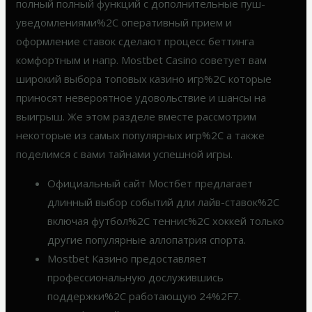
полный полный функций с дополнительные пуш-
уведомлениями%2C оперативный прием и
оформление ставок сделают процесс беттинга
комфортным и напр. Mostbet Casino советует вам
широкий выбора топовых казино игр%2C которые
приносят невероятное удовольствие и шансы на
выигрыш. Же этом разделе вместе рассмотрим
некоторые из самых популярных игр%2C а также
поделимся с вами тайнами успешной игры.
Официальный сайт Мостбет предлагает
длинный выбор событий дли лайв-ставок%2C
включая футбол%2C теннис%2C хоккей только
другие популярные аллопатрия спорта.
Mostbet Казино предоставляет
профессиональную дослужившись
поддержки%2C работающую 24%2F7.