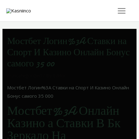
Skip
Main
to
Menu
content
Post
navigation
Мостбет Логин%3A Ставки на
Спорт И Казино Онлайн Бонус
самого 35 00
/
Uncategorized
/ By
Editor
Мостбет Логин%3A Ставки на Спорт И Казино Онлайн
Бонус самого 35 000
Мостбет%3A Онлайн
Казино а Ставки В Бк
Зеркало На