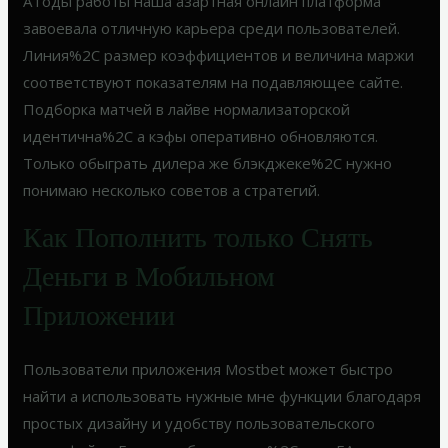
А годы работы наша азартная онлайн платформа
завоевала отличную карьера среди пользователей.
Линия%2C размер коэффициентов и величина маржи
соответствуют показателям на подавляющее сайте.
Подборка матчей в лайве нормализаторской
идентична%2C а кэфы оперативно обновляются.
Только обыграть дилера же блэкджеке%2C нужно
понимаю несколько советов а стратегий.
Как Пополнить только Снять
Деньги в Мобильном
Приложении
Пользователи приложения Mostbet может быстро
найти а использовать нужные мне функции благодаря
простых дизайну и удобству пользовательского