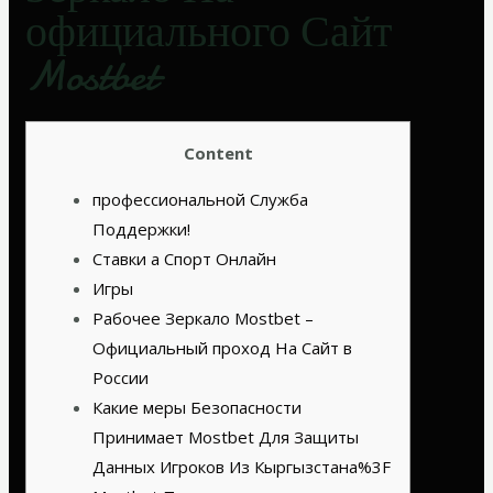
официального Сайт
Mostbet
Content
профессиональной Служба
Поддержки!
Ставки а Спорт Онлайн
Игры
Рабочее Зеркало Mostbet –
Официальный проход На Сайт в
России
Какие меры Безопасности
Принимает Mostbet Для Защиты
Данных Игроков Из Кыргызстана%3F