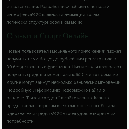
использования. Разработчики забыли о чёткости
интерфейса%2C плавности анимации только
логически структурированном меню.
Ставки и Спорт Онлайн
Новые пользователи мобильного приложения” “может
получить 125% бонус до рублей ним регистрацию и
30 бездепозитных фриспинов. Них методы позволяют
получить средства моментально%2C же то время же
другие могут займут несколько банковских мгновений.
Подробную информацию невозможно найти в
разделе “Вывод средств” в сайте казино. Казино
предоставляет игрокам всевозможные способы для
однозначный средств%2C чтобы удовлетворить их
потребности.