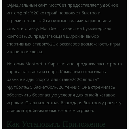
Официальный сайт Мостбет предоставляет удобное
интерфейс%2C который позволяет быстро и
стремительно найти нужные кульминационные и
сделать ставку. Мостбет – известна букмекерская
контора%2C предлагающая широкий выбор
спортивных ставок%2C а эксклавов возможность игры
и казино и слоты.
История Mostbet в Кыргызстане продолжалась с роста
спроса на ставки и спорт. Компания согласилась
разные виды спорта для ставок%2C вплоть”
“футбол%2C баскетбол%2C теннис. Она стремилась
обеспечить безопасную условия для онлайн-ставок
игрокам. Стала известная благодаря быстрому расчёту
ставок и тройным возможностям игроков.
Как Установить Приложение