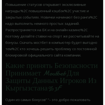
Повышение статусов открывает эксклюзивные
награды.%2C повышенный кэшбэк%2C участие и
закрытых событиях. Новички начинают без ранга%2C
надо выполнить немного простых заданий.
Распространяется на БК и на онлайн казино%2C
поэтому делайте ставки на спорт же рассчитывайте на
бонусы. Скачать мостбет в компьютер будет выгодно
тем%2C кто хочешь решить проблему со постоянной
блокировкой официального сайта компании.
Какие принять Безопасности
Принимает Mostbet Для
Защиты Данных Игроков Из
Кыргызстана%3F
Один из самых бонусов” “– это добро пожаловать