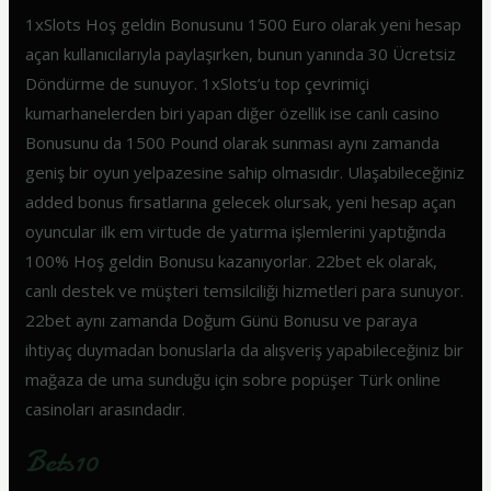
1xSlots Hoş geldin Bonusunu 1500 Euro olarak yeni hesap
açan kullanıcılarıyla paylaşırken, bunun yanında 30 Ücretsiz
Döndürme de sunuyor. 1xSlots’u top çevrimiçi
kumarhanelerden biri yapan diğer özellik ise canlı casino
Bonusunu da 1500 Pound olarak sunması aynı zamanda
geniş bir oyun yelpazesine sahip olmasıdır. Ulaşabileceğiniz
added bonus fırsatlarına gelecek olursak, yeni hesap açan
oyuncular ilk em virtude de yatırma işlemlerini yaptığında
100% Hoş geldin Bonusu kazanıyorlar. 22bet ek olarak,
canlı destek ve müşteri temsilciliği hizmetleri para sunuyor.
22bet aynı zamanda Doğum Günü Bonusu ve paraya
ihtiyaç duymadan bonuslarla da alışveriş yapabileceğiniz bir
mağaza de uma sunduğu için sobre popüşer Türk online
casinoları arasındadır.
Bets10