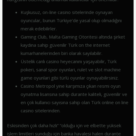
Kuşkusuz, on-line casino sitelerinde oynayan
oyuncular, bunun Türkiye’de yasal olup olmadığını
merak edebilirler.
Gaming Club, Malta Gaming Otoritesi altında şirket
kaydına sahip güvenilir Türk on the internet
kumarhanelerinden biri olarak sayılabilir.
Üstelik canlı casino heyecanını yaşayabilir, Türk
pokeri, sanal spor oyunlari, rulet ve slot machine
game oyunlari gibi türlü oyunlar oynayabilirsiniz.
Casino Metropol yine karşımıza çıkan resmi oyun
oynatma lisansına sahip durante kaliteli, güvenilir ve
en çok kullanıcı sayısına sahip olan Türk online on line
casino sitelerinden.
Eskisinden çok daha hızlı” “olduğu için ve elbette yüksek
işlem limitleri sunduğu için banka havalesi halen durante