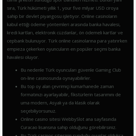
sıra, Türk hükümeti yıllık 1, your five milyar USD ciroya
sahip bir devlet piyangosu işletiyor. Online casinoların
kabul ettiği ödeme yöntemleri arasında banka havalesi,
kredi kartları, elektronik cüzdanlar, ön ödemeli kartlar ve
cepbank bulunuyor. Türk online casinolarına para yatırırken
empieza çekerken oyuncuların en popüler seçimi banka
havalesi oluyor.
Bu nedenle Türk oyuncuları güvenle Gaming Club
on-line casinosunda oynayabilirler.
Bu top oy alan çevrimiçi kumarhanede zaman
formatınızı ayarlayabilir, fikstürlerin tasarımını de
uma modern, Asyalı ya da klasik olarak
seçebiliyorsunuz.
Online casino sitesi WebbySlot ana sayfasında
Curacao lisansına sahip olduğunu görebilirsiniz.
Bu Türk casinos sitesinin sunduğu oyunlar oldukça