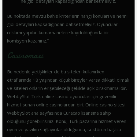
ne gibi detayları kapsadığından bahsetmeliyiz.
Bu noktada mevzu bahis kriterlerin hangi konuları ve nenni
gibi detayları kapsadığından bahsetmeliyiz. Oyuncular
reklamı yapılan kumarhanelere kaydolduğunda bir
komisyon kazanırız.”
Casinomaxi
Bu nedenle yetişkinler de bu siteleri kullanırken
etraflarında 18 yaşından küçük bireyler varsa dikkatli olmalı
ve siteleri onların erişebileceği şekilde açık bırakmamalıdır.
WebbySlot Türk online casino oyuncuları için güvenilir
hizmet sunan online casinolardan biri. Online casino sitesi
WebbySlot ana sayfasında Curacao lisansına sahip
olduğunu görebilirsiniz. Konu, Türk pazarına hizmet veren
oyun ve yazılım sağlayıcılar olduğunda, sektörün başlıca