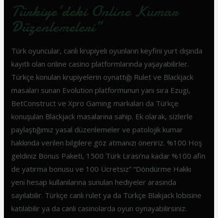
Türkiye’deki Online Kumar
Düzenlemeleri”
Türk oyuncular, canlı krupiyeli oyunların keyfini yurt dışında
kayıtlı olan online casino platformlarında yaşayabilirler.
Türkçe konulan krupiyelerin oynattığı Rulet ve Blackjack
masaları sunan Evolution platformunun yanı sıra Ezugi,
BetConstruct ve Xpro Gaming markaları da Türkçe
konuşulan Blackjack masalarına sahip. Ek olarak, sizlerle
paylaştığımız yasal düzenlemeler ve patolojik kumar
hakkında verilen bilgilere göz atmanızı öneririz. %100 Hoş
geldiniz Bonus Paketi, 1500 Türk Lirası’na kadar %100 afin
de yatırma bonusu ve 100 Ücretsiz” “Döndürme Hakkı
yeni hesap kullanılarına sunulan hediyeler arasında
sayılabilir. Türkçe canlı rulet ya da Türkçe Blakjack lobisine
katılabilir ya da canlı casinolarda oyun oynayabilirsiniz.