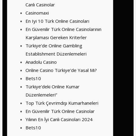
Canlı Casinolar
Casinomaxi
En Iyi 10 Türk Online Casinoları
En Güvenilir Türk Online Casinolarının
Karşılaması Gereken Kriterler
Türkiye’de Online Gambling
Establishment Düzenlemeleri
Anadolu Casino
Online Casino Türkiye’de Yasal Mı?
Bets10
Türkiye’deki Online Kumar
Düzenlemeleri”
Top Türk Çevrimdışı Kumarhaneleri
En Güvenilir Türk Online Casinolar
Yılının En İyi Canlı Casinoları 2024
Bets10