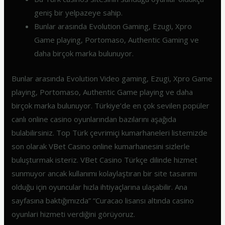
geniş bir yelpazeye sahip.
Bunlar arasında Evolution Gaming, Ezugi, Xpro
Game playing, Portomaso, Authentic Gaming ve
daha birçok marka bulunuyor.
Bunlar arasında Evolution Video gaming, Ezugi, Xpro Game
playing, Portomaso, Authentic Game playing ve daha
birçok marka bulunuyor. Türkiye’de en çok sevilen popüler
canlı online casino oyunlarından bazılarını aşağıda
bulabilirsiniz. Top Türk çevrimiçi kumarhaneleri listemizde
son olarak VBet Casino online kumarhanesini sizlerle
buluşturmak isteriz. VBet Casino Türkçe dilinde hizmet
sunmuyor ancak kullanımı kolaylaştıran bir site tasarımı
olduğu için oyuncular hızla ihtiyaçlarına ulaşabilir. Ana
sayfasına baktığımızda” “Curacao lisansı altında casino
oyunlari hizmeti verdiğini görüyoruz.