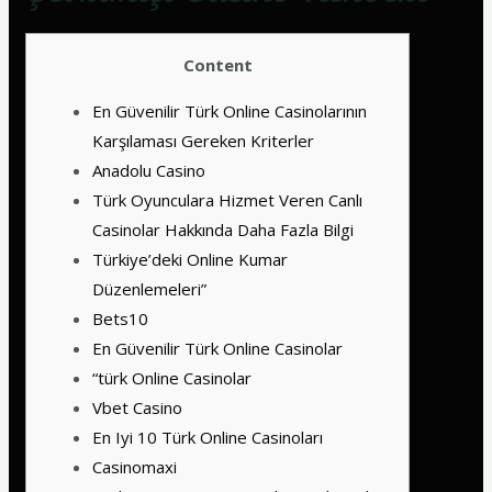
Content
En Güvenilir Türk Online Casinolarının
Karşılaması Gereken Kriterler
Anadolu Casino
Türk Oyunculara Hizmet Veren Canlı
Casinolar Hakkında Daha Fazla Bilgi
Türkiye’deki Online Kumar
Düzenlemeleri”
Bets10
En Güvenilir Türk Online Casinolar
“türk Online Casinolar
Vbet Casino
En Iyi 10 Türk Online Casinoları
Casinomaxi