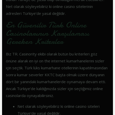
Net olarak söyleyebiliriz ki online casino sitelerinin
adresleri Türkiye’de yasal değildir.
En Güvenilir Türk Online
Casinolarının Karşılaması
Gereken Kriterler
Biz TR. Casinority ekibi olarak bütün bu kriterleri göz
önüne alarak en iyi on the internet kumarhanelerini sizler
için seçtik. Türk lüks kumarhane otellerinin kapatılmasından
sonra kumar severler KKTC başta olmak üzere dünyanın
dört bir yanındaki kumarhanelerde oynamaya devam etti.
Ancak Türkiye’de kaldığınızda sizler için seçtiğimiz online
casinolarda oynayabilirsiniz.
Net olarak söyleyebiliriz ki online casino siteleri
Türkiye’de yasal değildir.