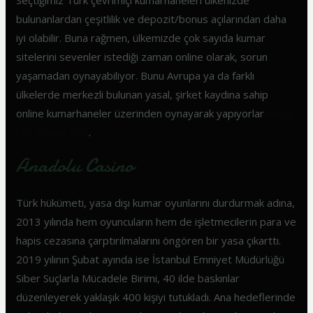
bulunanlardan çeşitlilik ve depozit/bonus açılarından daha
iyi olabilir. Buna rağmen, ülkemizde çok sayıda kumar
sitelerini sevenler istediği zaman online olarak, sorun
yaşamadan oynayabiliyor. Bunu Avrupa ya da farklı
ülkelerde merkezli bulunan yasal, şirket kaydına sahip
online kumarhaneler üzerinden oynayarak yapıyorlar
başari
bet güncel giriş
.
Anadolu Casino
Türk hükümeti, yasa dışı kumar oyunlarını durdurmak adına,
2013 yılında hem oyuncuların hem de işletmecilerin para ve
hapis cezasına çarptırılmalarını öngören bir yasa çıkarttı.
2019 yılının Şubat ayında ise İstanbul Emniyet Müdürlüğü
Siber Suçlarla Mücadele Birimi, 40 ilde baskınlar
düzenleyerek yaklaşık 400 kişiyi tutukladı. Ana hedeflerinde