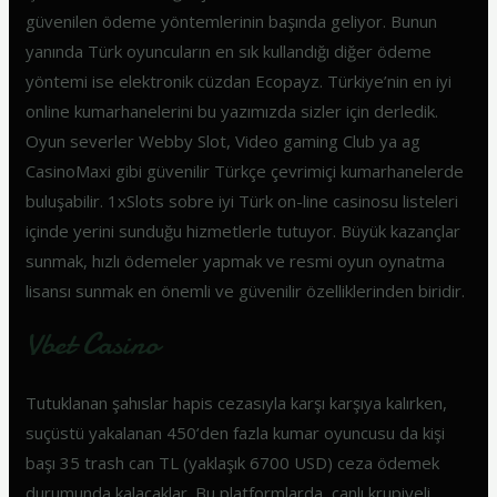
güvenilen ödeme yöntemlerinin başında geliyor. Bunun
yanında Türk oyuncuların en sık kullandığı diğer ödeme
yöntemi ise elektronik cüzdan Ecopayz. Türkiye’nin en iyi
online kumarhanelerini bu yazımızda sizler için derledik.
Oyun severler Webby Slot, Video gaming Club ya ag
CasinoMaxi gibi güvenilir Türkçe çevrimiçi kumarhanelerde
buluşabilir. 1xSlots sobre iyi Türk on-line casinosu listeleri
içinde yerini sunduğu hizmetlerle tutuyor. Büyük kazançlar
sunmak, hızlı ödemeler yapmak ve resmi oyun oynatma
lisansı sunmak en önemli ve güvenilir özelliklerinden biridir.
Vbet Casino
Tutuklanan şahıslar hapis cezasıyla karşı karşıya kalırken,
suçüstü yakalanan 450’den fazla kumar oyuncusu da kişi
başı 35 trash can TL (yaklaşık 6700 USD) ceza ödemek
durumunda kalacaklar. Bu platformlarda, canlı krupiyeli