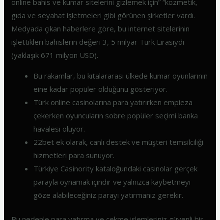
online bahis ve kumar sitelerini gizlemek için” “kozmetik,
gıda ve seyahat işletmeleri gibi görünen şirketler vardı.
Medyada çıkan haberlere göre, bu internet sitelerinin
işlettikleri bahislerin değeri 3, 5 milyar Türk Lirasıydı
(yaklaşık 671 milyon USD).
Bu rakamlar, bu kıtalararası ülkede kumar oyunlarının
eine kadar popüler olduğunu gösteriyor.
Türk online casinolarına para yatırırken empieza
çekerken oyuncuların sobre popüler seçimi banka
havalesi oluyor.
22bet ek olarak, canlı destek ve müşteri temsilciliği
hizmetleri para sunuyor.
Türkiye Casinority kataloğundaki casinolar gerçek
parayla oynamak içindir ve yalnızca kaybetmeyi
göze alabileceğiniz parayı yatırmanız gerekir.
Bu nedenle para yatırma ve çekme işlemleriniz güvenli bir