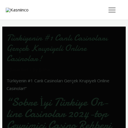
Skip
Main
to
Menu
content
Post
navigation
Türkiyenin #1 Canlı Casinoları
Gerçek Krupiyeli Online
Casinolar!
/
Basaribet
/ By
Editor
Türkiyenin #1 Canlı Casinoları Gerçek Krupiyeli Online
Casinolar!”
“Sobre İyi Türkiye On-
line Casinolar 2024-top
Çevrimiçi Casino Rehberi