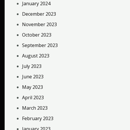
January 2024
December 2023
November 2023
October 2023
September 2023
August 2023
July 2023
June 2023
May 2023
April 2023
March 2023
February 2023
January 2023