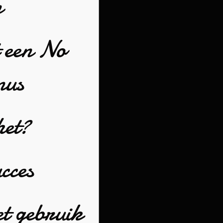
n
 een No
nus
het?
cces
et gebruik