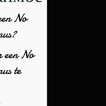
een No
nus?
 een No
us te