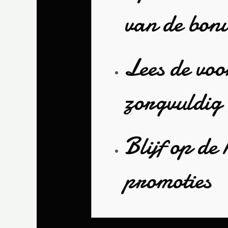
van de bon
Lees de vo
zorgvuldig
Blijf op de
promoties