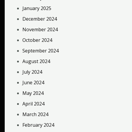
January 2025
December 2024
November 2024
October 2024
September 2024
August 2024
July 2024
June 2024
May 2024
April 2024
March 2024
February 2024