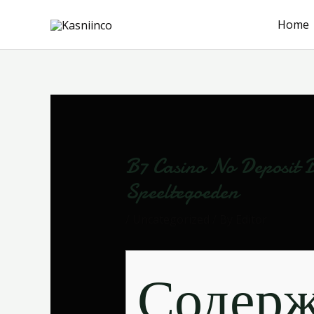
Skip
Home
to
content
Post
navigation
B7 Casino No Deposit B
Speeltegoeden
/
Uncategorized
/ By
Editor
Содер