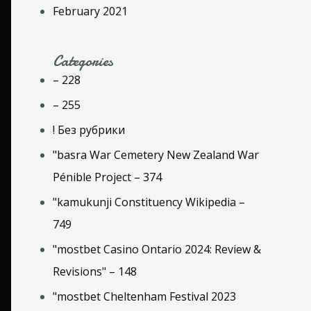
February 2021
Categories
– 228
– 255
! Без рубрики
"basra War Cemetery New Zealand War
Pénible Project – 374
"kamukunji Constituency Wikipedia –
749
"mostbet Casino Ontario 2024: Review &
Revisions" – 148
"mostbet Cheltenham Festival 2023