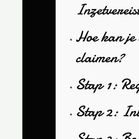
Inzetvereis
Hoe kan je 
claimen?
Stap 1: Reg
Stap 2: In
Stap 3: Bo