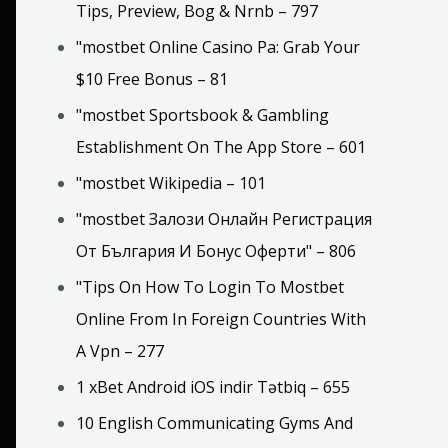
Tips, Preview, Bog & Nrnb – 797
"mostbet Online Casino Pa: Grab Your
$10 Free Bonus – 81
"‎mostbet Sportsbook & Gambling
Establishment On The App Store – 601
"mostbet Wikipedia – 101
"mostbet Залози Онлайн Регистрация
От България И Бонус Оферти" – 806
"Tips On How To Login To Mostbet
Online From In Foreign Countries With
A Vpn – 277
1 xBet Android iOS indir Tətbiq – 655
10 English Communicating Gyms And