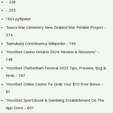
– 228
– 255
! Без рубрики
"basra War Cemetery New Zealand War Pénible Project –
374
"kamukunji Constituency Wikipedia – 749
"mostbet Casino Ontario 2024: Review & Revisions" –
148
"mostbet Cheltenham Festival 2023 Tips, Preview, Bog &
Nrnb – 797
"mostbet Online Casino Pa: Grab Your $10 Free Bonus –
81
"‎mostbet Sportsbook & Gambling Establishment On The
App Store – 601