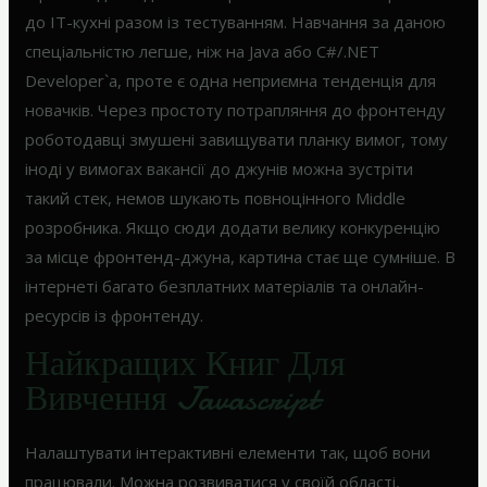
до IT-кухні разом із тестуванням. Навчання за даною
спеціальністю легше, ніж на Java або C#/.NET
Developer`a, проте є одна неприємна тенденція для
новачків. Через простоту потрапляння до фронтенду
роботодавці змушені завищувати планку вимог, тому
іноді у вимогах вакансії до джунів можна зустріти
такий стек, немов шукають повноцінного Middle
розробника. Якщо сюди додати велику конкуренцію
за місце фронтенд-джуна, картина стає ще сумніше. В
інтернеті багато безплатних матеріалів та онлайн-
ресурсів із фронтенду.
Найкращих Книг Для
Вивчення Javascript
Налаштувати інтерактивні елементи так, щоб вони
працювали. Можна розвиватися у своїй області,