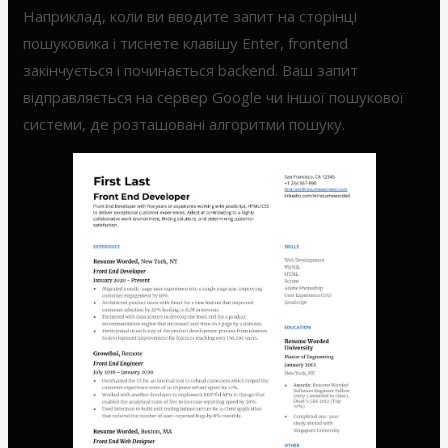
Наприклад, коли ви вводите запит на сторінці
пошуковика і тиснете клавішу Enter, frontend
закінчується і починається backend. Ваш запит
відправляється на сервер Google чи іншої пошукової
системи, де розташовані алгоритми пошуку.