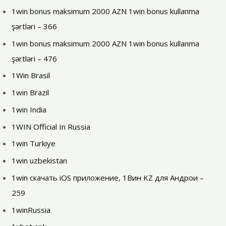
1win bonus maksimum 2000 AZN 1win bonus kullanma
şərtləri – 366
1win bonus maksimum 2000 AZN 1win bonus kullanma
şərtləri – 476
1Win Brasil
1win Brazil
1win India
1WIN Official In Russia
1win Turkiye
1win uzbekistan
1win скачать iOS приложение, 1Вин KZ для Андрои –
259
1winRussia