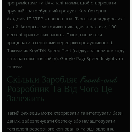
програмістами та UX-аналітиками, щоб створювати
зручний і затребуваний продукт. Комп’ютерна
Академія IT STEP – повноцінна IT-освіта для дорослих і
дітей. Авторські методики, викладачі-практики, 100
percent практичних занять. Плюс, навчитеся
працювати з сервісами перевірки продуктивності.
Такими як KeyCDN Speed ​​Test (слідкує за впливом коду
на завантаження сайту), Google PageSpeed ​​Insights та
іншими.
Скільки Заробляє Front-end
Розробник Та Від Чого Це
Залежить
Такий фахівець може створювати та інтегрувати бази
даних, забезпечувати безпеку або налаштовувати
технології резервного копіювання та відновлення.