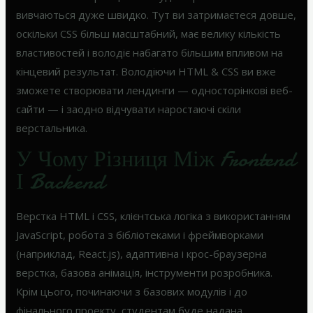
вивчаються дуже швидко. Тут ви затримаєтеся довше,
оскільки CSS більш масштабний, має велику кількість
властивостей і володіє набагато більшим впливом на
кінцевий результат. Володіючи HTML & CSS ви вже
зможете створювати лендинги — односторінкові веб-
сайти — і заодно відчувати наростаючі скіли
верстальника.
У Чому Різниця Між Frontend
І Backend
Верстка HTML і CSS, клієнтська логіка з використанням
JavaScript, робота з бібліотеками і фреймворками
(наприклад, React.js), адаптивна і крос-браузерна
верстка, базова анімація, інструменти розробника.
Крім цього, починаючи з базових модулів і до
фінального проекту, студентам буде надана