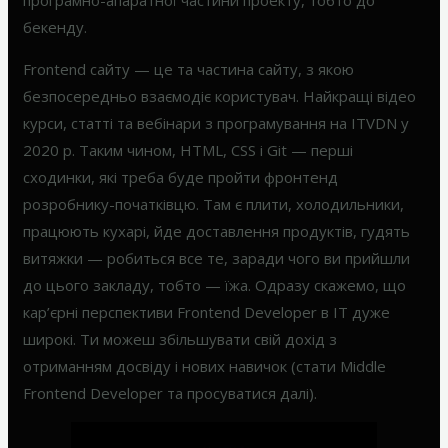
бекенду.
Frontend сайту — це та частина сайту, з якою
безпосередньо взаємодіє користувач. Найкращі відео
курси, статті та вебінари з програмування на ITVDN у
2020 р. Таким чином, HTML, CSS і Git — перші
сходинки, які треба буде пройти фронтенд
розробнику-початківцю. Там є плити, холодильники,
працюють кухарі, йде доставлення продуктів, гудять
витяжки — робиться все те, заради чого ви прийшли
до цього закладу, тобто — їжа. Одразу скажемо, що
кар’єрні перспективи Frontend Developer в IT дуже
широкі. Ти можеш збільшувати свій дохід з
отриманням досвіду і нових навичок (стати Middle
Frontend Developer та просуватися далі).