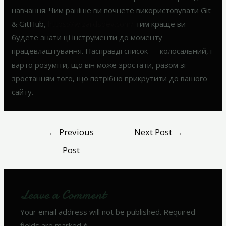
навчання. Чим раніше ви почнете використовувати Git
& GitHub,
https://wizardsdev.com/
тим краще ви
будете знати ці інструменти до моменту
працевлаштування. Насправді список — колосальний, і
варто розуміти, що він може зростати, разом зі
зростанням того, що потрібно прикрутити до вашого
сайту.
←
Previous
Next Post
→
Post
Leave a Comment
Your email address will not be published.
Required
fields are marked
*