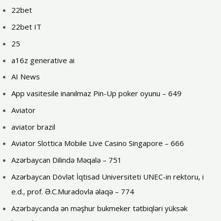
22bet
22bet IT
25
a16z generative ai
AI News
App vasitesile inanılmaz Pin-Up poker oyunu – 649
Aviator
aviator brazil
Aviator Slottica Mobile Live Casino Singapore – 666
Azərbaycan Dilində Məqalə – 751
Azərbaycan Dövlət İqtisad Universiteti UNEC-in rektoru, i
e.d., prof. Ə.C.Muradovla əlaqə – 774
Azərbaycanda ən məşhur bukmeker tətbiqləri yüksək