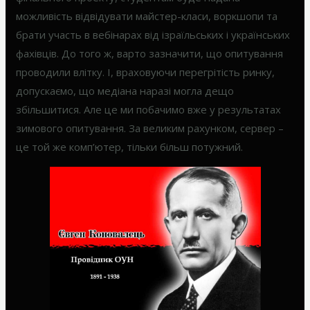
можливість відвідувати майстер-класи, воркшопи та
брати участь в вебінарах від ізраїльських і українських
фахівців. До того ж, варто зазначити, що опитування
проводили влітку. І, враховуючи перегрітість ринку,
допускаємо, що медіана наразі могла дещо
збільшитися. Але це ми побачимо вже у результатах
зимового опитування. За великим рахунком, сервер –
це той же комп’ютер, тільки більш потужний.