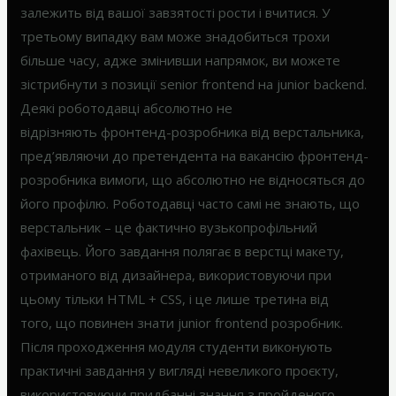
залежить від вашої завзятості рости і вчитися. У
третьому випадку вам може знадобиться трохи
більше часу, адже змінивши напрямок, ви можете
зістрибнути з позиції senior frontend на junior backend.
Деякі роботодавці абсолютно не
відрізняють фронтенд-розробника від верстальника,
пред’являючи до претендента на вакансію фронтенд-
розробника вимоги, що абсолютно не відносяться до
його профілю. Роботодавці часто самі не знають, що
верстальник – це фактично вузькопрофільний
фахівець. Його завдання полягає в верстці макету,
отриманого від дизайнера, використовуючи при
цьому тільки HTML + CSS, і це лише третина від
того, що повинен знати junior frontend розробник.
Після проходження модуля студенти виконують
практичні завдання у вигляді невеликого проєкту,
використовуючи придбанні знання з пройденого