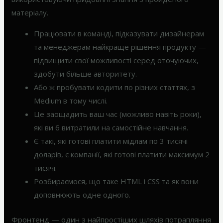
матеріалу.
Працювати в команді, підказувати дизайнерам
та менеджерам найкраще рішення продукту —
підвищити свої можливості серед оточуючих,
здобути більше авторитету.
Або ж пробувати кодити по різних статтях, з
Medium в тому числі.
Це заощадить ваш час (можливо навіть роки),
які ви б витратили на самостійне навчання.
Є такі, які готові платити мідлам по 3 тисячі
доларів, є компанії, які готові платити максимум 2
тисячі.
Розбираємося, що таке HTML і CSS та як вони
доповнюють одне одного.
Фронтенд — один з найпростіших шляхів потрапляння