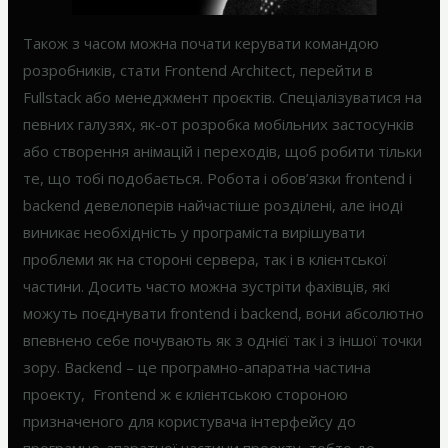
Також з часом можна почати керувати командою
розробників, стати Frontend Architect, перейти в
Fullstack або менеджмент проєктів. Спеціалізуватися на
певних галузях, як-от розробка мобільних застосунків
або створення анімацій і переходів, щоб робити тільки
те, що тобі подобається. Робота і обов’язки frontend і
backend девелоперів найчастіше розділені, але іноді
виникає необхідність у програміста вирішувати
проблеми як на стороні сервера, так і в клієнтської
частини. Досить часто можна зустріти фахівців, які
можуть поєднувати frontend і backend, вони абсолютно
впевнено себе почувають як з однієї так і з іншої точки
зору. Backend – це програмно-апаратна частина
проекту, Frontend ж є клієнтською стороною
призначеного для користувача інтерфейсу до
програмно-апаратної частини проекту, тобто до