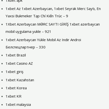
1xbet apk
1xbet Az 1xbet Azerbaycan, 1xbet Seyrək Merc Saytı, En
Yaxsi Bukmeker Tạp Chí Kiến Trúc – 9
1Xbet Azerbaycan MƏRC SAYTI GİRİŞ 1xbet azerbaycan
mobil uygulama yukle – 921
1xbet Azerbaycan Yükle Mobil Az Indir Androi
Белспецпартнер – 330
1xbet Brazil
1xbet Casino AZ
1xbet giriş
1xbet Kazahstan
1xbet Korea
1xbet KR
1xbet malaysia