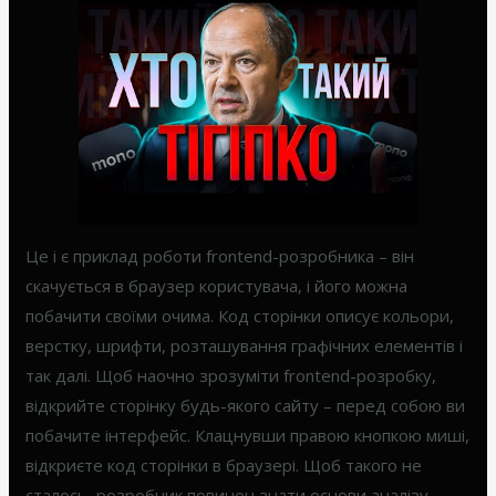
Це і є приклад роботи frontend-розробника – він
скачується в браузер користувача, і його можна
побачити своїми очима. Код сторінки описує кольори,
верстку, шрифти, розташування графічних елементів і
так далі. Щоб наочно зрозуміти frontend-розробку,
відкрийте сторінку будь-якого сайту – перед собою ви
побачите інтерфейс. Клацнувши правою кнопкою миші,
відкриєте код сторінки в браузері. Щоб такого не
сталось, розробник повинен знати основи аналізу