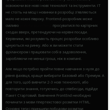
освоюючи все нові і нові технології та інструменти. IT
не стоїть на місці і новинки в розробці з’являються
мало не кожні півроку. Frontend-розробник може
сміливо
робота фронтенд
просуватися по кар’єрних
сходах вверх, претендуючи на керівні посади.
Керівники, які розуміють процес розробки особливо
цінуються на ринку. Або ж ви можете стати
фрілансером і працювати собі в задоволення,
заробляючи не менші гроші, ніж в компанії.
Але якщо потрібно пройти повне навчання з нуля до
рівня фахівця, краще вибирати Базовий або Преміум. А
для того, щоб вивчити 2-3 нові технології, або
повторити знання, готуючись до співбесіди, підійде
Пакет Стартовий. Вивчення FrontEnd необхідно
починати з мови гіпертекстової розмітки HTML.
Основні теги і принципи побудови розмітки