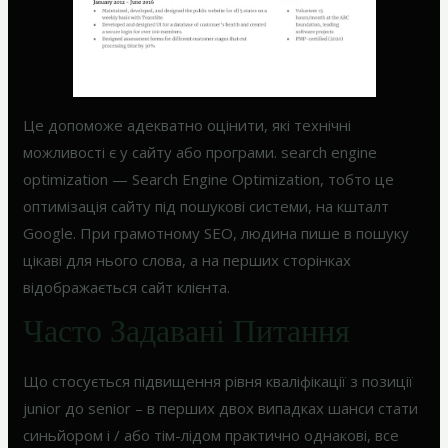
Це допоможе адекватно оцінити, які технічні
можливості є у сайту або програми. search engine
optimization — Search Engine Optimization, тобто це
оптимізація сайту під пошукові системи, на кшталт
Google. При грамотному SEO, людина пише в пошуку
цікаві для нього слова, а на перших сторінках
відображається сайт клієнта.
Часто Задавані Питання
Що стосується підвищення рівня кваліфікації з позиції
junior до senior – в перших двох випадках шанси стати
синьйором і / або тім-лідом практично однакові, все