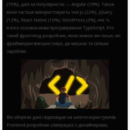
(70%), далі за популярністю — Angular (19%). Також
вони частіше використовують Vue.js (22%), jQuery
(12%), React Native (10%), WordPress (3%), ніж ті,
в кого основна мова програмування TypeScript. Хто
такий фронтенд-розробник, якою мовою він пише, які
фреймворки використовує, де мешкає та скільки
заробляє.
Він зберігає дані і відповідає на запити користувачів.
Frontend-розробник співпрацює з дизайнерами,