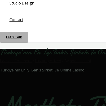
Studio Design
Contact
Let's Talk
Türkiye’nin En İyi Bahis Şirketi Ve On
Leave a Comment
/
Uncategorized
/ By
admin.kasni
Türkiye’nin En İyi Bahis Şirketi Ve Online Casino
Mostbet: T