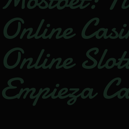
Online Casi
Online Slot
Empieza Ca