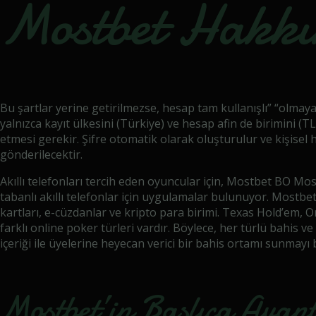
Mostbet Hakk
Bu şartlar yerine getirilmezse, hesap tam kullanışlı” “olmaya
yalnızca kayıt ülkesini (Türkiye) ve hesap afin de birimini (
etmesi gerekir. Şifre otomatik olarak oluşturulur ve kişisel 
gönderilecektir.
Akıllı telefonları tercih eden oyuncular için, Mostbet BO Mo
tabanlı akıllı telefonlar için uygulamalar bulunuyor. Most
kartları, e-cüzdanlar ve kripto para birimi. Texas Hold’em, 
farklı online poker türleri vardır. Böylece, her türlü bahis 
içeriği ile üyelerine heyecan verici bir bahis ortamı sunmay
Mostbet’in Başlıca Avant