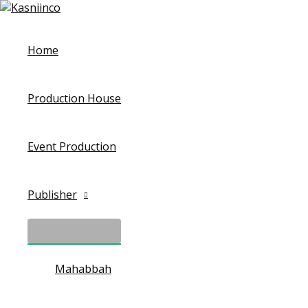
Menu
Skip
Post
Type
Name*
Email*
Website
Toggle
to
navigation
here..
content
Home
Production House
Event Production
Publisher
Mahabbah