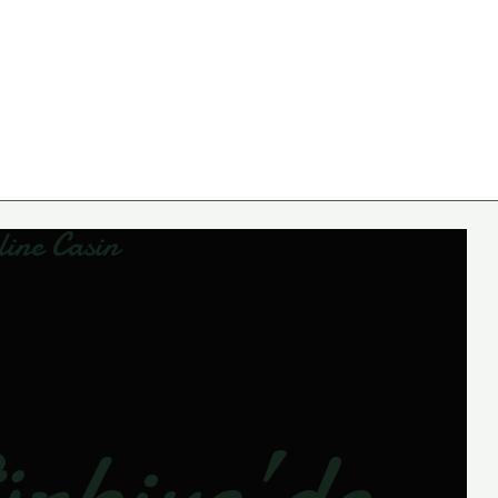
line Casin
ürkiye’de