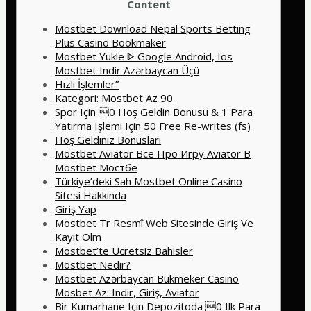
Content
Mostbet Download Nepal Sports Betting
Plus Casino Bookmaker
Mostbet Yukle ᐈ Google Android, Ios
Mostbet Indir Azərbaycan Üçü
Hızlı İşlemler”
Kategori: Mostbet Az 90
Spor Için 0 Hoş Geldin Bonusu & 1 Para
Yatırma Işlemi Için 50 Free Re-writes (fs)
Hoş Geldiniz Bonusları
Mostbet Aviator Все Про Игру Aviator В
Mostbet Мостбе
Türkiye’deki Sah Mostbet Online Casino
Sitesi Hakkında
Giriş Yap
Mostbet Tr Resmî Web Sitesinde Giriş Ve
Kayıt Olm
Mostbet’te Ücretsiz Bahisler
Mostbet Nedir?
Mostbet Azərbaycan Bukmeker Casino
Мosbet Az: Indir, Giriş, Aviator
Bir Kumarhane Için Depozitoda 0 Ilk Para