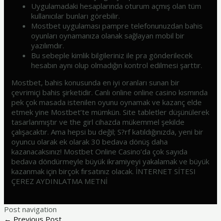
Uygulamadaki hesaplarında oturum açmış olan tüm
kullanıcılar bunları görebilir.
Mostbet uygulaması pampre telefonunuzdan bahis
oyunları oynamanıza olanak sağlayan mobil bir
yazılımdır.
Bu sebeple kimlik bilgileriniz ile pra gönderilecek
hesabın aynı olup olmadığın kontrol edilmesi şarttır.
Mostbet, bahis konusunda en iyi oranları sunan bir
çevrimiçi bahis şirketidir. Canlı online online casino kısmında
pek çok masada istenilen oyunu oynamak ve kazanç elde
etmek yine Mostbet’te mümkün. Site tabletler düşünülerek
tasarlanmıştır ve the girl cihazda mükemmel şekilde
çalışacaktır. Ama hepsi bu değil; S?rf katıldığınızda, yeni bir
oyuncu olarak ek olarak 30 bedava dönüş daha
kazanacaksınız! Mostbet Online Casino’da çok sayıda
bedava döndürmeyle büyük ikramiyeyi yakalamak ve büyük
kazanmak için birçok fırsatınız olacak. İNTERNET SİTESI
ÇEREZ AYDINLATMA METNİ
Post navigation
←
Previous Post