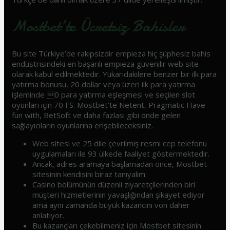
Mostbet’te Ücretsiz Bahisler
Bu site Türkiye’de rakipsizdir empieza hiç şüphesiz bahis
endüstrisindeki en başarılı empieza güvenilir web site
olarak kabul edilmektedir. Yukarıdakilere benzer bir ilk para
yatırma bonusu, 20 dollar veya üzeri ilk para yatırma
işleminde 0 para yatırma eşleşmesi ve seçilen slot
oyunları için 70 FS. Mostbet’te Netent, Pragmatic Have
fun with, BetSoft ve daha fazlası gibi önde gelen
sağlayıcıların oyunlarına erişebileceksiniz.
Web sitesi ve 25 dile çevrilmiş resmi cep telefonu
uygulamaları ile 93 ülkede faaliyet göstermektedir.
Ancak, adres aramaya başlamadan önce, Mostbet
sitesinin kendisini biraz tanıyalım.
Casino bölümünün düzenli ziyaretçilerinden biri
müşteri hizmetlerinin yavaşlığından şikayet ediyor
ama aynı zamanda büyük kazancını von daher
anlatıyor.
Bu kazançları çekebilmeniz için Mostbet sitesinin