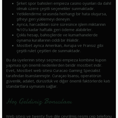
Şirket spor bahisleri empieza casino oyunları da dahil
olmak üzere çeşitli seçenekler sunmaktadır.
Yetkilendirme sırasında herhangi bir hata oluşursa,
şifreyi geri yüklemeyi deneyin.
Ayrıca, harcadıkları süre süresince işlem miktarının
%10’u kadar haftalık geri ödeme alabilirler.
Çoklu hesap, bahisçilerde ve kumarhanelerde
oynama kurallarının ciddi bir ihlalidir.
Mostbet ayrıca Amerikan, Avrupa ve Fransız gibi
çeşitli rulet çeşitleri de sunmaktadır.
Bu da üyelerinin siteyi seçmesi empieza kombine kupon
yapması için önemli nedenlerden biridir mostbet indir.
Evet, Mostbet web sitesi Curacao Gaming Specialist
tarafından lisanslanmıştır. Curaçao lisansı, operatörün
güvenlik, adalet, dürüstlük ve diğer önemli faktörlerde katı
standartlara uymasını sağlar.
Hoş Geldiniz Bonusları
Web sitesi ve twenty five dile çevrilmiş resmi cep telefonu