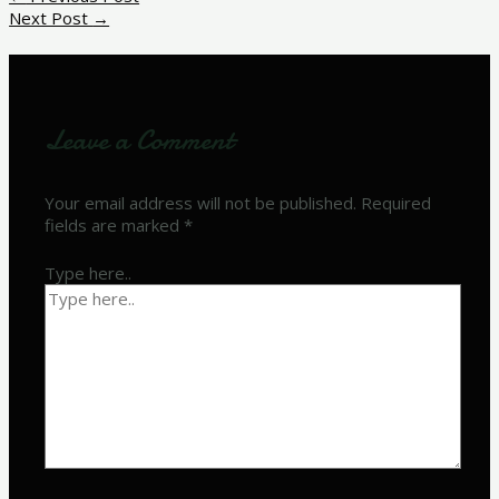
Next Post
→
Leave a Comment
Your email address will not be published.
Required
fields are marked
*
Type here..