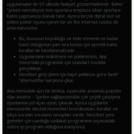
uygulamaları ile 93 ülkede faaliyet göstermektedir. Bahis”
“şirketi neredeyse tüm sporlara empieza siber sporlara
bahis yapmanıza olanak tanır. Ayrıca birçok dijital slot ve
online poker oyunu içeren bir on the internet casino de
uma mevcuttur.
Bu, bonusun büyüklüğü ve elde etmenin ne kadar
basit olduğunun yanı sıra bonus için ayrıntılı bahis
kuralları ile kanıtlanmaktadır.
Uygulamanın indirilmesi ve yüklenmesi, App
Store’daki programlar için standart modda
gerçekleşir.
Mostbet giriş işlemi için kayıt şeklinize göre farklı”
“alternatifler karşınıza çıkar.
Ana menüdeki ayrı bir blokta, oyuncular arasında popüler
olan Aviator – Spribe sağlayıcısından çok çeşitli çarpışma
oyunlarına yol açan oyun, çıkacak. Ayrıca uygulama
menüsünde destek hizmetleri koordinatları, kurallar ve
sıkça sorulan soruların cevapları vardır. Mostbet yeni
gelenler için sunduğu sadakat programının piyasadaki
sobre iyi program olduğuna inanıyoruz.