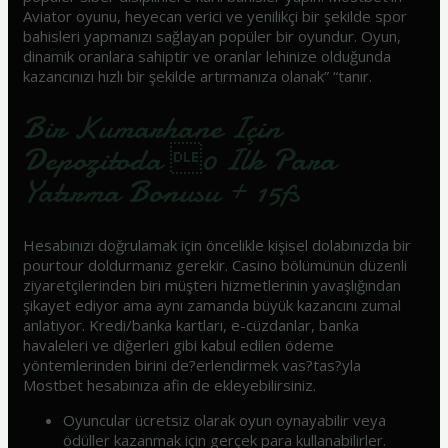
Aviator oyunu, heyecan verici ve yenilikçi bir şekilde spor
bahisleri yapmanızı sağlayan popüler bir oyundur. Oyun,
dinamik oranlara sahiptir ve oranlar lehinize olduğunda
kazancınızı hızlı bir şekilde artırmanıza olanak” “tanır.
Bir Kumarhane Için
Depozitoda 0 Ilk Para
Yatırma Bonusu + 15fs
Hesabınızı doğrulamak için öncelikle kişisel dolabınızda bir
pourtour doldurmanız gerekir. Casino bölümünün düzenli
ziyaretçilerinden biri müşteri hizmetlerinin yavaşlığından
şikayet ediyor ama aynı zamanda büyük kazancını zumal
anlatıyor. Kredi/banka kartları, e-cüzdanlar, banka
havaleleri ve diğerleri gibi kabul edilen ödeme
yöntemlerinden birini de?erlendirmek vas?tas?yla
Mostbet hesabınıza afin de ekleyebilirsiniz.
Oyuncular ücretsiz olarak oyun oynayabilir veya
ödüller kazanmak için gerçek para kullanabilirler.