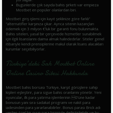
Bugünlerde çok sayıda bahis şirketi var empieza
Mostbet en popüler olanlardan biri.
Mostbet giriş işlemi için kayıt şeklinize göre farklı”
“alternatifler karşınıza çıkar. Ayrıca sitenin kazançları
ödemek için 3 milyon €’luk bir garanti fonu bulunmakta.
Bahis siteleri, yasal bir çerçevede hizmetler sunabilmek
için ilgili lisanslarını daima almak halindedırlar. Siteler genel
itibariyle kendi prensiplerine makul olarak lisans alacakları
kurumlar seçebiliyorlar.
Türkiye’deki Sah Mostbet Online
Online Casino Sitesi Hakkında
Mostbet bahis borsası Türkiye, karşıt görüşlere sahip
kişileri eşleştirir, para sigue bahis oranlarını yönetir. Yeni
oyuncular, ilk para yatırma işlemlerinin 0’üne kadar
bonusun yanı sıra sadakat programı ve nakit para
iadesinden para yararlanabilirler. Bonus parası Brick adı
verilen özel bir oyun para birimiyle değiştirilebilir ve bu