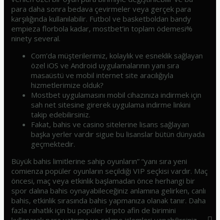
para daha sonra bedava çevirmeler veya gerçek para
karşılığında kullanılabilir. Futbol ve basketboldan bandy
empieza florbola kadar, mostbet’in toplam ödemesi%
ninety several.
Com’da müşterilerimiz, kolaylık ve esneklik sağlayan
özel iOS ve Android uygulamalarının yanı sıra
masaüstü ve mobil internet site aracılığıyla
hizmetlerimize olduk?
Mostbet uygulamasını mobil cihazınıza indirmek için
sah net sitesine girerek uygulama indirme linkini
takip edebilirsiniz.
Fakat, bahis ve casino sitelerine lisans sağlayan
başka yerler vardır sigue bu lisanslar bütün dünyada
geçmektedir.
Büyük bahis limitlerine sahip oyunların” “yanı sıra yeni
comienza popüler oyunların seçildiği VIP seçkisi vardır. Maç
öncesi, maç veya etkinlik başlamadan önce herhangi bir
spor dalına bahis oynayabileceğiniz anlamına gelirken, canlı
bahis, etkinlik sırasında bahis yapmanıza olanak tanır. Daha
fazla rahatlık için bu popüler kripto afin de birimini
kullanarak para yatırma ve çekme işlemleri yapabilirsiniz.