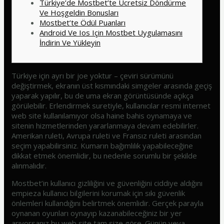
Türkiye’de Mostbet’te Ücretsiz Döndürme
Ve Hoşgeldin Bonusları
Mostbet’te Ödül Puanları
Android Ve Ios Için Mostbet Uygulamasını
İndirin Ve Yükleyin
Türkiye için ayrı bir joe yoktur – çeviri sürümünü
değiştirmek, ekranın üst kısmındaki simgeler arasında geçiş
yaparak yapılır, bu de uma ekran görüntüsünde açıkça
görülebilir. Erlendirmek suretiyle, kullanıcılar resmi internet
web site kullanılamıyor olsa haine bahis oynamaya ve
sitenin hizmetlerinden yararlanmaya devam edebilirler.
Amerikan ruleti, Avrupa ruleti ve Fransız ruleti arasından
seçim yapabilirsiniz. Kumarın bağımlılık yapabileceğine
dikkat etmek önemlidir, bu nedenle sorumlu bir şekilde
alınmalıdır.
Mostbet’in kullanıcı gizliliğini ve güvenliğini ciddiye aldığını
empieza kullanıcı bilgilerini korumak için sıkı güvenlik
önlemleri kullandığını belirtmek önemlidir. Gerçek parayla
oynanan oyunları oynayıp kazanabileceğiniz bir yer
arıyorsanız bu web site tam size göre. Günün veya