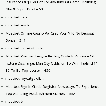
Insurance Or $150 Bet For Any Kind Of Game, Including
Nba & Super Bowl – 53
mostbet italy
mostbet kirish
Mostbet On-line Casino Pa: Grab Your $10 No Deposit
Bonus – 341
mostbet ozbekistonda
Mostbet Premier League Betting Guide In Advance Of
Fixture Discharge, Man City Odds-on To Win, Haaland 11
10 To Be Top-scorer – 450
mostbet royxatga olish
Mostbet Sign In Guide Register Nowadays To Experience
Top Gambling Establishment Games – 662
mostbet tr