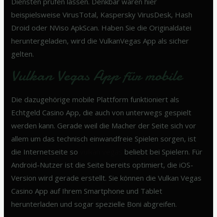
Diensten prüfen lassen. Denkbar wären hier
beispielsweise VirusTotal, Kaspersky VirusDesk, Hash
Droid oder NViso ApkScan. Haben Sie die Originaldatei
heruntergeladen, wird die VulkanVegas App als sicher
gelten.
Vulkan Vegas App für mobile
Die dazugehörige mobile Plattform funktioniert als
Echtgeld Casino App, die auch von unterwegs gespielt
werden kann. Gerade weil die Macher der Seite sich vor
allem um das technisch einwandfreie Spielen sorgen, ist
die Internetseite so
vulkan vegas
beliebt bei Spielern. Für
Android-Nutzer ist die Seite bereits optimiert, die iOS-
Version wird gerade erstellt. Sie können die Vulkan Vegas
Casino App auf Ihrem Smartphone und Tablet
herunterladen und sogar spezielle Boni abgreifen.