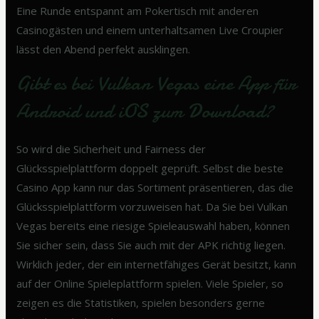
Eine Runde entspannt am Pokertisch mit anderen
Casinogästen und einem unterhaltsamen Live Croupier
lässt den Abend perfekt ausklingen.
Gibt es bei Vulkan Vegas eine App für
Android und iOS zum Download?
So wird die Sicherheit und Fairness der
Glücksspielplattform doppelt geprüft. Selbst die beste
Casino App kann nur das Sortiment präsentieren, das die
Glücksspielplattform vorzuweisen hat. Da Sie bei Vulkan
Vegas bereits eine riesige Spieleauswahl haben, können
Sie sicher sein, dass Sie auch mit der APK richtig liegen.
Wirklich jeder, der ein internetfähiges Gerät besitzt, kann
auf der Online Spieleplattform spielen. Viele Spieler, so
zeigen es die Statistiken, spielen besonders gerne