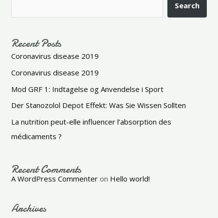
Search
Recent Posts
Coronavirus disease 2019
Coronavirus disease 2019
Mod GRF 1: Indtagelse og Anvendelse i Sport
Der Stanozolol Depot Effekt: Was Sie Wissen Sollten
La nutrition peut-elle influencer l’absorption des
médicaments ?
Recent Comments
A WordPress Commenter
on
Hello world!
Archives