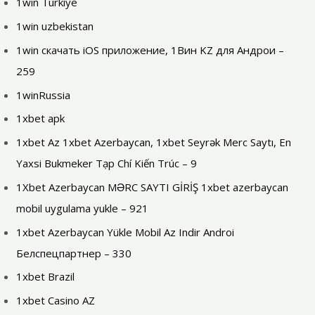
1win Turkiye
1win uzbekistan
1win скачать iOS приложение, 1Вин KZ для Андрои –
259
1winRussia
1xbet apk
1xbet Az 1xbet Azerbaycan, 1xbet Seyrək Merc Saytı, En
Yaxsi Bukmeker Tạp Chí Kiến Trúc – 9
1Xbet Azerbaycan MƏRC SAYTI GİRİŞ 1xbet azerbaycan
mobil uygulama yukle – 921
1xbet Azerbaycan Yükle Mobil Az Indir Androi
Белспецпартнер – 330
1xbet Brazil
1xbet Casino AZ