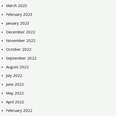
March 2023
February 2023
January 2023
December 2022
November 2022
October 2022
September 2022
August 2022
July 2022
June 2022
May 2022
April 2022
February 2022