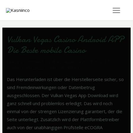
Skip
Main
to
Menu
content
Post
navigation
Vulkan Vegas Casino Android APP
Die Beste mobile Casino
Leave a Comment
/
Vulkan Vegas Casino Bonus 1500
Promo Code 2023 - 391
/ By
Editor
Das Herunterladen ist über die Herstellerseite sicher, so
sind Fremdeinwirkungen oder Datenbetrug
ausgeschlossen. Der Vulkan Vegas App Download wird
ganz schnell und problemlos erledigt. Das wird noch
einmal von der strengen Lizenzierung garantiert, der die
Seite unterliegt. Zusätzlich wird der Plattformbetreiber
auch von der unabhängigen Prüfstelle eCOGRA