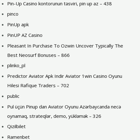
Pin-Up Casino kontorunun təsviri, pin up az – 438
pinco
PinUp apk
PinUP AZ Casino
Pleasant In Purchase To Ozwin Uncover Typically The
Best Neosurf Bonuses – 866
plinko_pl
Predictor Aviator Apk Indir Aviator 1win Casino Oyunu
Hilesi Rafique Traders – 702
public
Pul üçün Pinup dan Aviator Oyunu Azərbaycanda necə
oynamaq, strateqlər, demo, yükləmək – 326
Qizilbilet
Ramenbet