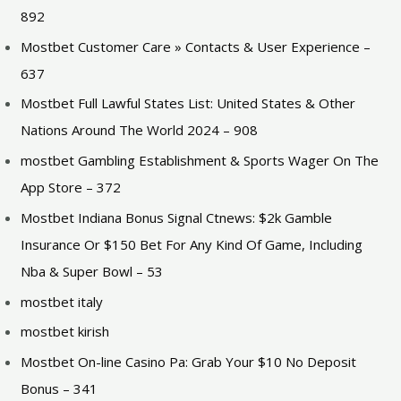
892
Mostbet Customer Care » Contacts & User Experience –
637
Mostbet Full Lawful States List: United States & Other
Nations Around The World 2024 – 908
‎mostbet Gambling Establishment & Sports Wager On The
App Store – 372
Mostbet Indiana Bonus Signal Ctnews: $2k Gamble
Insurance Or $150 Bet For Any Kind Of Game, Including
Nba & Super Bowl – 53
mostbet italy
mostbet kirish
Mostbet On-line Casino Pa: Grab Your $10 No Deposit
Bonus – 341