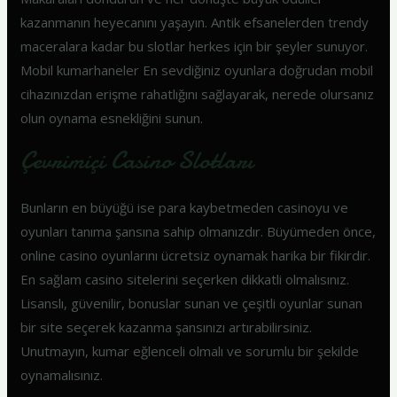
kazanmanın heyecanını yaşayın. Antik efsanelerden trendy
maceralara kadar bu slotlar herkes için bir şeyler sunuyor.
Mobil kumarhaneler En sevdiğiniz oyunlara doğrudan mobil
cihazınızdan erişme rahatlığını sağlayarak, nerede olursanız
olun oynama esnekliğini sunun.
Çevrimiçi Casino Slotları
Bunların en büyüğü ise para kaybetmeden casinoyu ve
oyunları tanıma şansına sahip olmanızdır. Büyümeden önce,
online casino oyunlarını ücretsiz oynamak harika bir fikirdir.
En sağlam casino sitelerini seçerken dikkatli olmalısınız.
Lisanslı, güvenilir, bonuslar sunan ve çeşitli oyunlar sunan
bir site seçerek kazanma şansınızı artırabilirsiniz.
Unutmayın, kumar eğlenceli olmalı ve sorumlu bir şekilde
oynamalısınız.