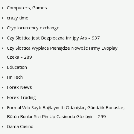
Computers, Games
crazy time
Cryptocurrency exchange
Czy Slottica Jest Bezpieczna Inr Jpy Ars – 937
Czy Slottica Wyplaca Pieniądze Nowość Firmy Evoplay
Czeka – 289
Education
FinTech
Forex News
Forex Trading
Formal Veb Saytı Bağlayın️ Iti Ödənişlər, Gündəlik Bonuslar,
Bütün Bunlar Sizi Pin Up Casinoda Gözləyir – 299
Gama Casino