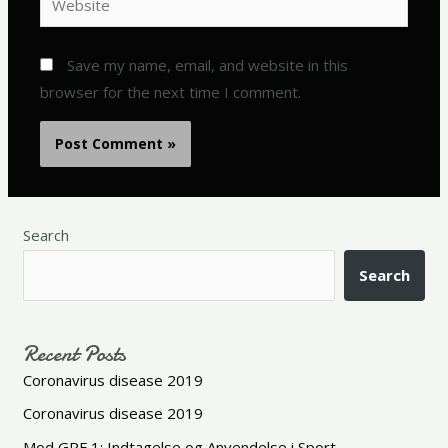
Save my name, email, and website in this
browser for the next time I comment.
Search
Search
Recent Posts
Coronavirus disease 2019
Coronavirus disease 2019
Mod GRF 1: Indtagelse og Anvendelse i Sport