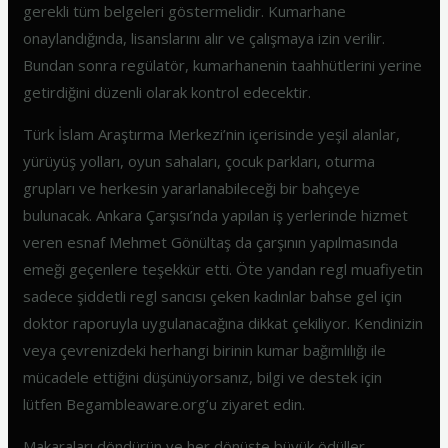
gerekli tüm belgeleri göstermelidir. Kumarhane
onaylandığında, lisanslarını alır ve çalışmaya izin verilir.
Bundan sonra regülatör, kumarhanenin taahhütlerini yerine
getirdiğini düzenli olarak kontrol edecektir.
Türk İslam Araştırma Merkezi’nin içerisinde yeşil alanlar,
yürüyüş yolları, oyun sahaları, çocuk parkları, oturma
grupları ve herkesin yararlanabileceği bir bahçeye
bulunacak. Ankara Çarşısı’nda yapılan iş yerlerinde hizmet
veren esnaf Mehmet Gönültaş da çarşının yapılmasında
emeği geçenlere teşekkür etti. Öte yandan regl muafiyetin
sadece şiddetli regl sancısı çeken kadınlar bahse gel için
doktor raporuyla uygulanacağına dikkat çekiliyor. Kendinizin
veya çevrenizdeki herhangi birinin kumar bağımlılığı ile
mücadele ettiğini düşünüyorsanız, bilgi ve destek için
lütfen Begambleaware.org’u ziyaret edin.
Makaraları döndürün ve her dönüşte büyük ödüller