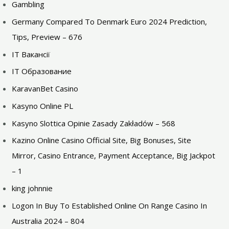
Gambling
Germany Compared To Denmark Euro 2024 Prediction,
Tips, Preview – 676
IT Вакансії
IT Образование
KaravanBet Casino
Kasyno Online PL
Kasyno Slottica Opinie Zasady Zakładów – 568
Kazino Online Casino Official Site, Big Bonuses, Site
Mirror, Casino Entrance, Payment Acceptance, Big Jackpot
– 1
king johnnie
Logon In Buy To Established Online On Range Casino In
Australia 2024 – 804