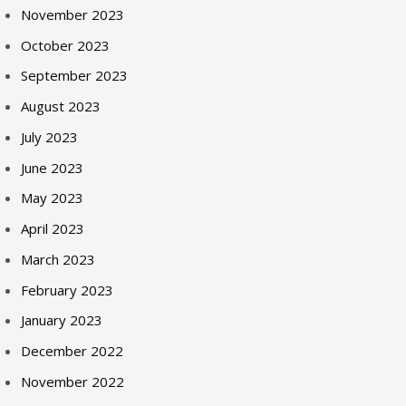
November 2023
October 2023
September 2023
August 2023
July 2023
June 2023
May 2023
April 2023
March 2023
February 2023
January 2023
December 2022
November 2022