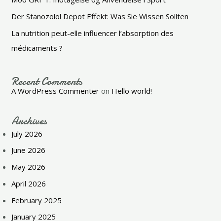
Der Stanozolol Depot Effekt: Was Sie Wissen Sollten
La nutrition peut-elle influencer l’absorption des
médicaments ?
Recent Comments
A WordPress Commenter
on
Hello world!
Archives
July 2026
June 2026
May 2026
April 2026
February 2025
January 2025