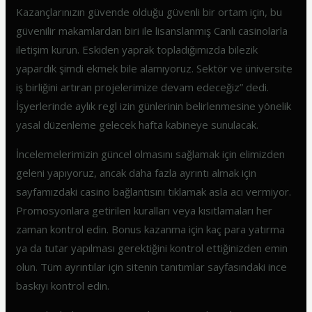
Kazançlarınızın güvende olduğu güvenli bir ortam için, bu
güvenilir makamlardan biri ile lisanslanmış Canlı casinolarla
iletişim kurun. Eskiden yaprak topladığımızda bilezik
yapardık şimdi ekmek bile alamıyoruz. Sektör ve üniversite
iş birliğini artıran projelerimize devam edeceğiz” dedi.
İşyerlerinde aylık regl izin günlerinin belirlenmesine yönelik
yasal düzenleme gelecek hafta kabineye sunulacak.
İncelemelerimizin güncel olmasını sağlamak için elimizden
geleni yapıyoruz, ancak daha fazla ayrıntı almak için
sayfamızdaki casino bağlantısını tıklamak asla acı vermiyor.
Promosyonlara getirilen kuralları veya kısıtlamaları her
zaman kontrol edin. Bonus kazanma için kaç para yatırma
ya da tutar yapılması gerektiğini kontrol ettiğinizden emin
olun. Tüm ayrıntılar için sitenin tanıtımlar sayfasındaki ince
baskıyı kontrol edin.