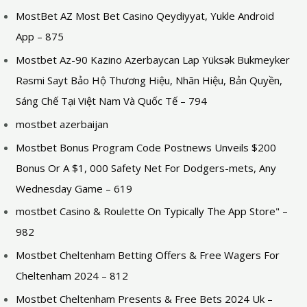
MostBet AZ Most Bet Casino Qeydiyyat, Yukle Android
App – 875
Mostbet Az-90 Kazino Azerbaycan Lap Yüksək Bukmeyker
Rəsmi Sayt Bảo Hộ Thương Hiệu, Nhãn Hiệu, Bản Quyền,
Sáng Chế Tại Việt Nam Và Quốc Tế – 794
mostbet azerbaijan
Mostbet Bonus Program Code Postnews Unveils $200
Bonus Or A $1, 000 Safety Net For Dodgers-mets, Any
Wednesday Game – 619
‎mostbet Casino & Roulette On Typically The App Store" –
982
Mostbet Cheltenham Betting Offers & Free Wagers For
Cheltenham 2024 – 812
Mostbet Cheltenham Presents & Free Bets 2024 Uk –