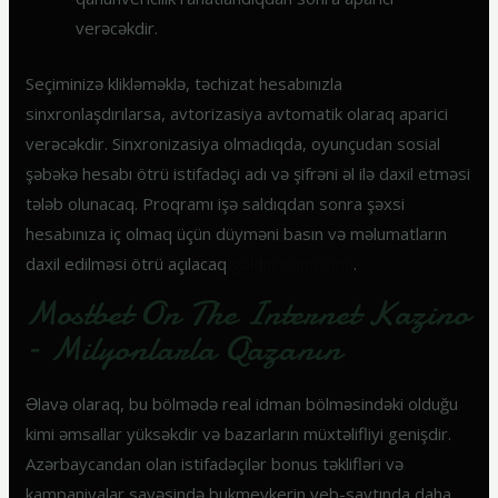
verəcəkdir.
Seçiminizə klikləməklə, təchizat hesabınızla
sinxronlaşdırılarsa, avtorizasiya avtomatik olaraq aparici
verəcəkdir. Sinxronizasiya olmadıqda, oyunçudan sosial
şəbəkə hesabı ötrü istifadəçi adı və şifrəni əl ilə daxil etməsi
tələb olunacaq. Proqramı işə saldıqdan sonra şəxsi
hesabınıza iç olmaq üçün düyməni basın və məlumatların
daxil edilməsi ötrü açılacaq
gəldin bonusunu
.
Mostbet On The Internet Kazino
– Milyonlarla Qazanın
Əlavə olaraq, bu bölmədə real idman bölməsindəki olduğu
kimi əmsallar yüksəkdir və bazarların müxtəlifliyi genişdir.
Azərbaycandan olan istifadəçilər bonus təklifləri və
kampaniyalar sayəsində bukmeykerin veb-saytında daha