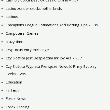
casino zonder crucks netherlands
casinos
Champions League Estimations And Betting Tips – 399
Computers, Games
crazy time
Cryptocurrency exchange
Czy Slottica Jest Bezpieczna Inr Jpy Ars – 937
Czy Slottica Wyplaca Pieniądze Nowość Firmy Evoplay
Czeka – 289
Education
FinTech
Forex News
Forex Trading