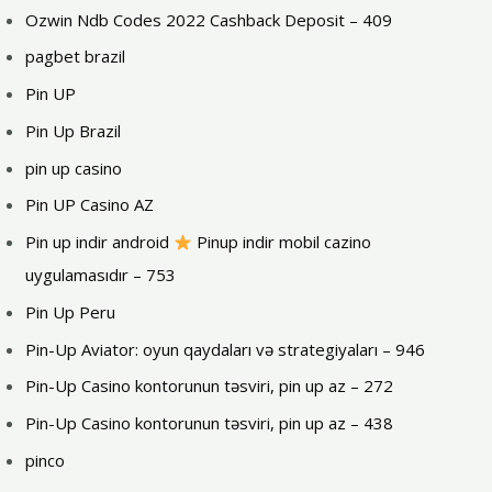
Ozwin Ndb Codes 2022 Cashback Deposit – 409
pagbet brazil
Pin UP
Pin Up Brazil
pin up casino
Pin UP Casino AZ
Pin up indir android
Pinup indir mobil cazino
uygulamasıdır – 753
Pin Up Peru
Pin-Up Aviator: oyun qaydaları və strategiyaları – 946
Pin-Up Casino kontorunun təsviri, pin up az – 272
Pin-Up Casino kontorunun təsviri, pin up az – 438
pinco