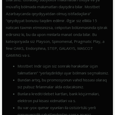
müvafiq bölmədə məlumatları dəyişdirə bilər. Mostbet
Azərbaycanda qeydiyyatdan olmuş istifadəçilərə”
“qeydiyyat bonusu təqdim edilmir. Əgər siz elliklə 15
nəticəni təxmin etmisinizsə, cekpotun bölünməsində iştirak
edirsiniz ki, bu da upon minlərlə manat onda bilər. Bu
kateqoriyada siz Playson, Spinomenal, Pragmatic Play, a
few OAKS, Endorphina, STEP, GALAXYS, MASCOT
GAMING və s.
Mostbet Indir üçün siz sonrakı hərəkətlər üçün
təlimatların” “yerləşdirildiyi uyar bölməni seçməlisiniz.
Bundan artıq, bu promosyonun vahid hissəsi olaraq
siz pulsuz fırlanmalar əldə edəcəksiniz.
Bunlara kredit/debet kartları, bank köçürmələri,
elektron pul kisəsi xidmətləri və s.
Bu var-yox qumar oyunları ilə üstüörtülü yerli
qanunvericilik rahatlandıqdan sonra aparici