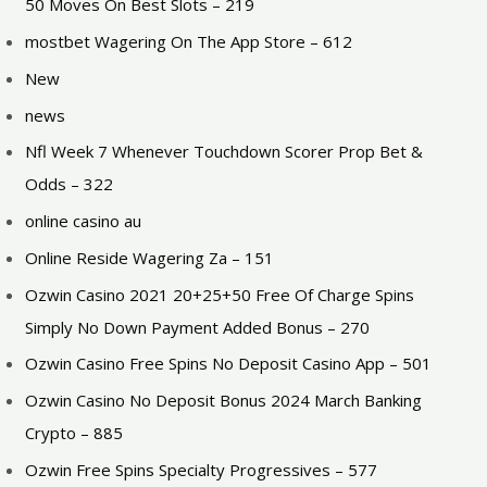
50 Moves On Best Slots – 219
‎mostbet Wagering On The App Store – 612
New
news
Nfl Week 7 Whenever Touchdown Scorer Prop Bet &
Odds – 322
online casino au
Online Reside Wagering Za – 151
Ozwin Casino 2021 20+25+50 Free Of Charge Spins
Simply No Down Payment Added Bonus – 270
Ozwin Casino Free Spins No Deposit Casino App – 501
Ozwin Casino No Deposit Bonus 2024 March Banking
Crypto – 885
Ozwin Free Spins Specialty Progressives – 577