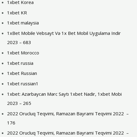
1xbet Korea
1xbet KR
1xbet malaysia
1xBet Mobile Vebsayt Və 1x Bet Mobil Uygulama Indir
2023 – 683
1xbet Morocco
1xbet russia
1xbet Russian
1xbet russian1
1xbet: Azərbaycan Mərc Saytı 1xbet Nadir, 1xbet Mobi
2023 – 265
2022 Orucluq Teqvimi, Ramazan Bayrami Teqvimi 2022 ️ –
176
2022 Orucluq Teqvimi, Ramazan Bayrami Teqvimi 2022 ️ –