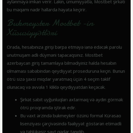
əylənməyə imkan verir. Lakin, ümumiyyətlə, Mostbet şirkəti
bu məqamı nadir hallarda həyata keçirir.
Bukmeyster Mostbet -in
Xüsusiyyətləri
Orada, hesabınıza girişi bərpa etməyə ianə edəcək parolu
unutmuşam adlı düyməni tapacaqsınız. Mostbet
azerbaycan giriş tamamlaya bilmədiyiniz halda hesabın
olmaması səbəbindən qeydiyyat proseduruna keçin. Bunun
ötrü sizə şəxsi miqdar yaratmaq üçün 4 seçim təklif
olunacaq və əvvəla 1 kliklə qeydiyyatdan keçəcək.
Şirkət sabit uyğunluqları axtarmaq və aydın görmək
ötrü proqramda iştirak edir.
Bu vaxt ərzində bukmeyker özünü formal Kürasao
lisenziyası çərçivəsində fəaliyyət göstərən etimadli
və təhlükəsiz sayt qədər tanıdıb.