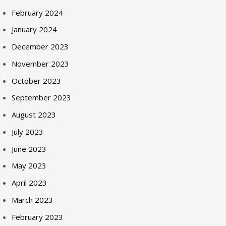
February 2024
January 2024
December 2023
November 2023
October 2023
September 2023
August 2023
July 2023
June 2023
May 2023
April 2023
March 2023
February 2023