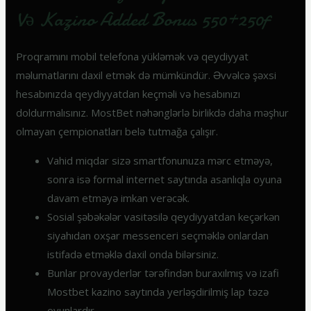
Və Kazino Added Bonus 550+250f
Proqramını mobil telefona yükləmək və qeydiyyat
məlumatlarını daxil etmək də mümkündür. Əvvəlcə şəxsi
hesabınızda qeydiyyatdan keçməli və hesabınızı
doldurmalısınız. MostBet nəhənglərlə birlikdə daha məşhur
olmayan çempionatları belə tutmağa çalışır.
Vahid miqdar sizə smartfonunuza mərc etməyə,
sonra isə formal internet saytında asanlıqla oyuna
davam etməyə imkan verəcək.
Sosial şəbəkələr vasitəsilə qeydiyyatdan keçərkən
siyahıdan oxşar messenceri seçməklə onlardan
istifadə etməklə daxil onda bilərsiniz.
Bunlar provayderlər tərəfindən buraxılmış və izafi
Mostbet kazino saytında yerləşdirilmiş lap təzə
oyunlardır.