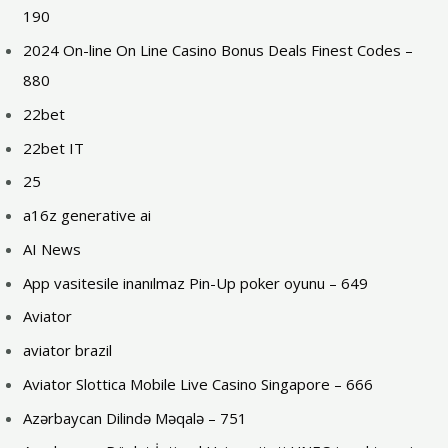
190
2024 On-line On Line Casino Bonus Deals Finest Codes –
880
22bet
22bet IT
25
a16z generative ai
AI News
App vasitesile inanılmaz Pin-Up poker oyunu – 649
Aviator
aviator brazil
Aviator Slottica Mobile Live Casino Singapore – 666
Azərbaycan Dilində Məqalə – 751