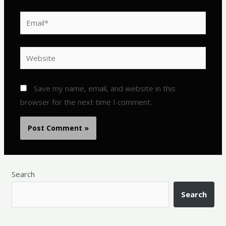
Email*
Website
Save my name, email, and website in this
browser for the next time I comment.
Search
Search