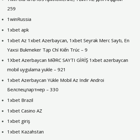
259
1winRussia
1xbet apk
1xbet Az 1xbet Azerbaycan, 1xbet Seyrək Merc Saytı, En
Yaxsi Bukmeker Tạp Chí Kiến Trúc – 9
1Xbet Azerbaycan MƏRC SAYTI GİRİŞ 1xbet azerbaycan
mobil uygulama yukle – 921
1xbet Azerbaycan Yükle Mobil Az Indir Androi
Белспецпартнер – 330
1xbet Brazil
1xbet Casino AZ
1xbet giriş
1xbet Kazahstan