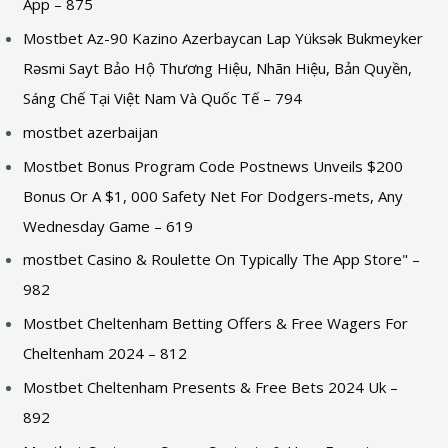
App – 875
Mostbet Az-90 Kazino Azerbaycan Lap Yüksək Bukmeyker
Rəsmi Sayt Bảo Hộ Thương Hiệu, Nhãn Hiệu, Bản Quyền,
Sáng Chế Tại Việt Nam Và Quốc Tế – 794
mostbet azerbaijan
Mostbet Bonus Program Code Postnews Unveils $200
Bonus Or A $1, 000 Safety Net For Dodgers-mets, Any
Wednesday Game – 619
‎mostbet Casino & Roulette On Typically The App Store" –
982
Mostbet Cheltenham Betting Offers & Free Wagers For
Cheltenham 2024 – 812
Mostbet Cheltenham Presents & Free Bets 2024 Uk –
892