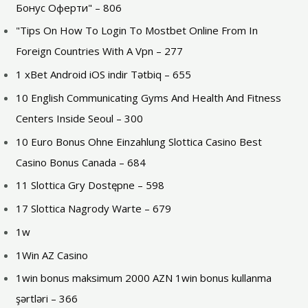
Бонус Оферти" – 806
"Tips On How To Login To Mostbet Online From In
Foreign Countries With A Vpn – 277
1 xBet Android iOS indir Tətbiq – 655
10 English Communicating Gyms And Health And Fitness
Centers Inside Seoul – 300
10 Euro Bonus Ohne Einzahlung Slottica Casino Best
Casino Bonus Canada – 684
11 Slottica Gry Dostępne – 598
17 Slottica Nagrody Warte – 679
1w
1Win AZ Casino
1win bonus maksimum 2000 AZN 1win bonus kullanma
şərtləri – 366