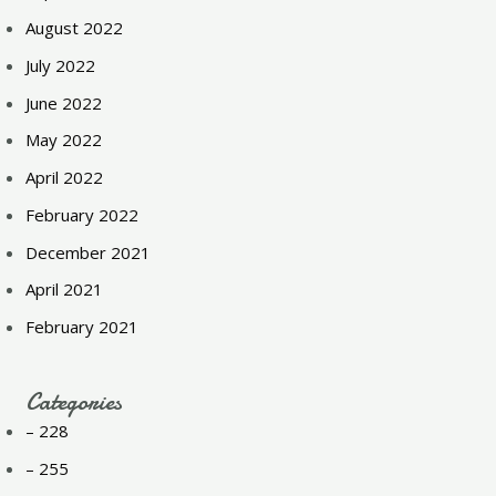
August 2022
July 2022
June 2022
May 2022
April 2022
February 2022
December 2021
April 2021
February 2021
Categories
– 228
– 255