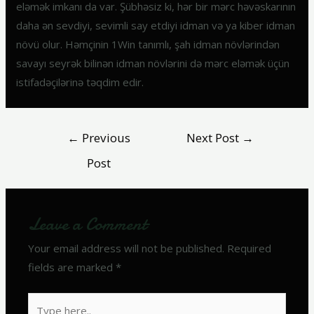
eləmək imkanı da var. Şübhəsiz ki, hər bir mərc həvəskarının
daha ən sevdiyi, sevimli say etdiyi idman və ya kiber idman
növü olur. Həmçinin 1Win tanımlı, şah idman növlərindən
savayı seyrək bilinən idman növlərini də mərc eləmək üçün
istifadəçilərinə təqdim edir.
←
Previous
Next Post
→
Post
Leave a Comment
Your email address will not be published.
Required
fields are marked
*
Type