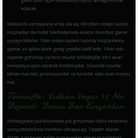
gələn dövr üçün vaxtında proqnoz almağa kömək
edəcək.
Masaüstü versiyasına artıq olaraq, Mostbet onlayn kazino
müştəriləri də mobil telefonlarında aviator mostbet game
oynaya bilərlər! 1Win onlayn kazino hazırda müştərilərinə
qumar və əyləncələrin geniş çeşidini təklif edir. 1Win veb-
saytının görünüşü və hissi müasir istifadəçilər ötrü asan
naviqasiya üçün nəzərdə tutulmuşdur. Yuxarıda oyunlar,
idman mərcləri, promosyonlar və turnirlər olan əsas menyu
mal.
Teneriffa: Vulkan Vegas 15 No
Deposit: Bonus Bar Einzahlun
Fırıldaqçıların pul kisəsindən pul götürməsi hətta sındırılma
vəziyyətində belə mümkün olmayacaq. Təqdim olunan
500%-li mülayim gəldin bonusundan idman mərclərində