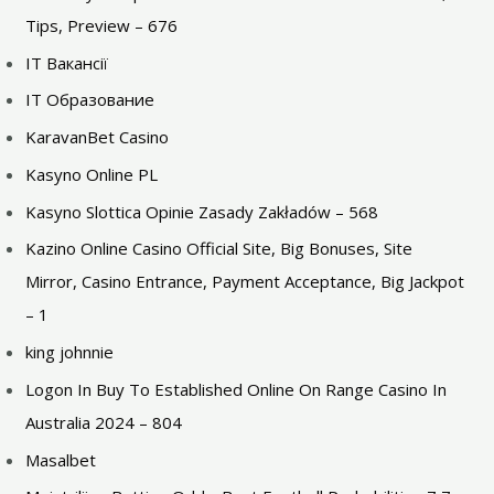
Tips, Preview – 676
IT Вакансії
IT Образование
KaravanBet Casino
Kasyno Online PL
Kasyno Slottica Opinie Zasady Zakładów – 568
Kazino Online Casino Official Site, Big Bonuses, Site
Mirror, Casino Entrance, Payment Acceptance, Big Jackpot
– 1
king johnnie
Logon In Buy To Established Online On Range Casino In
Australia 2024 – 804
Masalbet