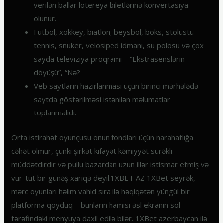
verilən ballar lotereya biletlərinə konvertasiya
olunur.
Futbol, xokkey, biatlon, beysbol, boks, stolüstü
tennis, snuker, velosiped idmanı, su polosu və çox
sayda televiziya proqramı – “Ekstrasenslərin
döyüşü”, “Nə?
Veb saytlarin hazirlanmasi üçün birinci mərhələdə
saytda göstərilməsi istənilən məlumatlar
toplanmalıdı.
Orta istirahət oyunçusu onun fondları üçün narahatlığa
cəhət olmur, çünki şirkət kifayət kəmiyyət sürəkli
müddətdirdir və pullu bazardan uzun illər istismar etmiş və
vur-tut bir günəş xariqə deyil.1XBET AZ 1XBet seyrək,
mərc oyunları həlim vahid sıra ilə həqiqətən yüngül bir
platforma qoyduq – bunların hamısı əsl ekranın sol
tərəfindəki menyuya daxil edilə bilər. 1XBet azerbaycan ilə