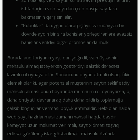
istifadəçinin veb saytdan çıxıb başqa saytlara
baxmasının qarşısını alır.
“Kuboklar” da uyğun olaraq işləyir və müəyyən bir
dövrdə aydın bir sıra bahislər yerləşdirənlərə əvəzsiz
bahislər verildiyi digər promoslar da mülk.
Burada auditoriyanın yaşı, danışdığı dil, və müştərinin
məhsulu almaq istəyərkən göstərdiyi sakitlik dərəcəsi
lazımlı rol oynaya bilər. Sonuncunu bəyan etməli olsaq, fikir
eləmək olar ki, əgər potensial müştərinin saytın təklif etdiyi
məhsulu alması onun həyatında mümhüm rol oynayarsa, o,
daha ehtiyatlı davranaraq daha daha bildiriş toplamağa
çalışıb ləng iqrar verməsi böyük ehtimaldır. Belə olan halda
web sayt hazirlanmasi zamanı məhsul haqda bəsdir
kəmiyyət uzun məlumat verilməli, sayt xidməti təşviq
edirsə, görülmüş işlər göstərilməli, məhsulu özündə