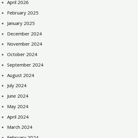
April 2026
February 2025
January 2025
December 2024
November 2024
October 2024
September 2024
August 2024
July 2024
June 2024
May 2024
April 2024
March 2024
February 2024