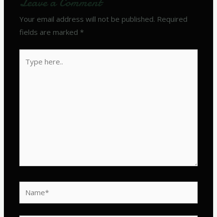
Leave a Comment
Your email address will not be published.
Required
fields are marked
*
Type
here..
Name*