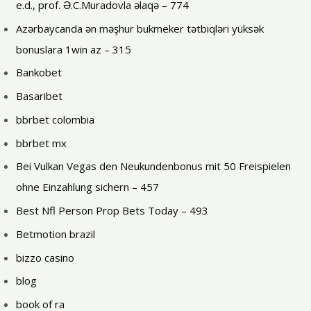
e.d., prof. Ə.C.Muradovla əlaqə – 774
Azərbaycanda ən məşhur bukmeker tətbiqləri yüksək
bonuslara 1win az – 315
Bankobet
Basaribet
bbrbet colombia
bbrbet mx
Bei Vulkan Vegas den Neukundenbonus mit 50 Freispielen
ohne Einzahlung sichern – 457
Best Nfl Person Prop Bets Today – 493
Betmotion brazil
bizzo casino
blog
book of ra