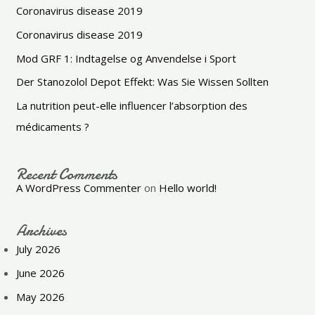
Coronavirus disease 2019
Coronavirus disease 2019
Mod GRF 1: Indtagelse og Anvendelse i Sport
Der Stanozolol Depot Effekt: Was Sie Wissen Sollten
La nutrition peut-elle influencer l’absorption des
médicaments ?
Recent Comments
A WordPress Commenter
on
Hello world!
Archives
July 2026
June 2026
May 2026