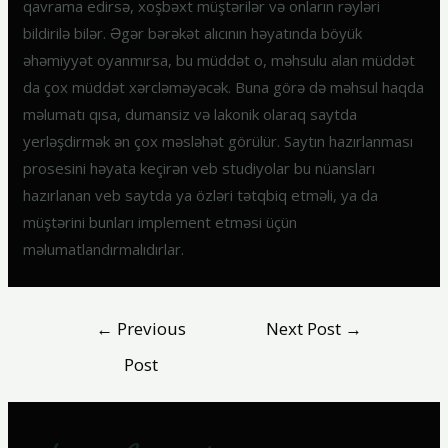
qavrama edirsə, xoşbəxt müştərilər və onların rəyləri
bildirilə bilər. Əgər bərəkət alıcının həyatında böyük
əhəmiyyət oyanmırsa, bu müddət o, məhsulu alan müddət
da çox müddət xərcləməyəcək. Buna görə də məhsul haqda
məlumatı qısa, dumansiz və lakonik olaraq saytda
yerləşdirmək ən çox məsləhət görülür. Saytın hazırlanması
prosesini həyata keçirən veb studiyolar bu nüansları
hazırlanan veb saytda ya özləri tətqbiq etməli, ya da
müştərini bunları implement etməsi üçün
məlumatlandırmalıdırlar.
←
Previous
Next Post
→
Post