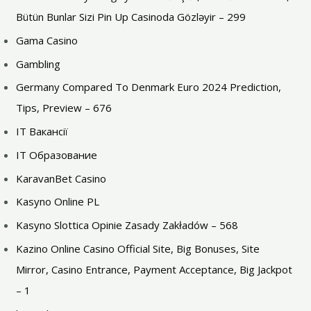
Bütün Bunlar Sizi Pin Up Casinoda Gözləyir – 299
Gama Casino
Gambling
Germany Compared To Denmark Euro 2024 Prediction,
Tips, Preview – 676
IT Вакансії
IT Образование
KaravanBet Casino
Kasyno Online PL
Kasyno Slottica Opinie Zasady Zakładów – 568
Kazino Online Casino Official Site, Big Bonuses, Site
Mirror, Casino Entrance, Payment Acceptance, Big Jackpot
– 1