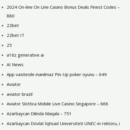
2024 On-line On Line Casino Bonus Deals Finest Codes –
880
22bet
22bet IT
25
a16z generative ai
AI News
App vasitesile inanılmaz Pin-Up poker oyunu – 649
Aviator
aviator brazil
Aviator Slottica Mobile Live Casino Singapore – 666
Azərbaycan Dilində Məqalə – 751
Azərbaycan Dövlət İqtisad Universiteti UNEC-in rektoru, i