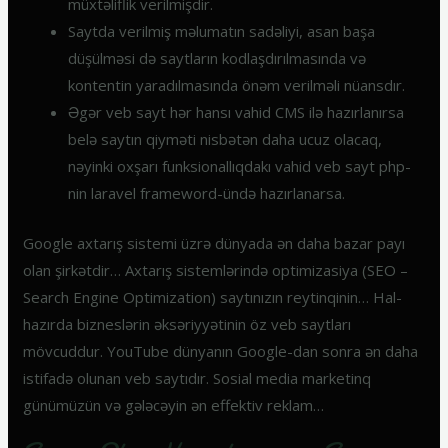
müxtəliflik verilmişdir.
Saytda verilmiş məlumatın sadəliyi, asan başa
düşülməsi də saytların kodlaşdırılmasında və
kontentin yaradılmasında önəm verilməli nüansdır.
Əgər veb sayt hər hansı vahid CMS ilə hazırlanırsa
belə saytın qiyməti nisbətən daha ucuz olacaq,
nəyinki oxşarı funksionallıqdakı vahid veb sayt php-
nin laravel frameword-ündə hazırlanarsa.
Google axtarış sistemi üzrə dünyada ən daha bazar payı
olan şirkətdir… Axtarış sistemlərində optimizasiya (SEO –
Search Engine Optimization) saytınızın reytinqinin… Hal-
hazırda bizneslərin əksəriyyətinin öz veb saytları
mövcuddur. YouTube dünyanın Google-dan sonra ən daha
istifadə olunan veb saytıdır. Sosial media marketinq
günümüzün və gələcəyin ən effektiv reklam…