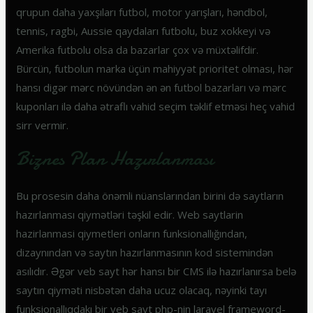
qrupun daha yaxşıları futbol, ​​motor yarışları, həndbol,
tennis, ragbi, Aussie qaydaları futbolu, buz xokkeyi və
Amerika futbolu olsa da bazarlar çox və müxtəlifdir.
Bürcün, futbolun marka üçün mahiyyət prioritet olması, hər
hansı digər mərc növündən ən ən futbol bazarları və mərc
kuponları ilə daha ətraflı vahid seçim təklif etməsi heç vahid
sirr vermir.
Biznes Plan Hazırlanması
Bu prosesin daha önəmli nüanslarından birini də saytların
hazırlanması qiymətləri təşkil edir. Web saytlarin
hazirlanmasi qiymetleri onların funksionallığından,
dizaynından və saytın hazırlanmasının kod sistemindən
asılıdır. Əgər veb sayt hər hansı bir CMS ilə hazırlanırsa belə
saytın qiyməti nisbətən daha ucuz olacaq, nəyinki tayı
funksionallıqdakı bir veb sayt php-nin laravel frameword-