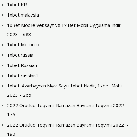
1xbet KR
1xbet malaysia
1xBet Mobile Vebsayt Və 1x Bet Mobil Uygulama Indir
2023 – 683
1xbet Morocco
1xbet russia
1xbet Russian
1xbet russian1
1xbet: Azərbaycan Mərc Saytı 1xbet Nadir, 1xbet Mobi
2023 – 265
2022 Orucluq Teqvimi, Ramazan Bayrami Teqvimi 2022 ️ –
176
2022 Orucluq Teqvimi, Ramazan Bayrami Teqvimi 2022 ️ –
190