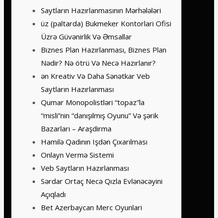
Saytların Hazırlanmasının Mərhələləri
üz (paltarda) Bukmeker Kontorlari Ofisi
Üzrə Güvənirlik Və Əmsallar
Biznes Plan Hazırlanması, Biznes Plan
Nədir? Nə ötrü Və Necə Hazırlanır?
ən Kreativ Və Daha Sənətkar Veb
Saytların Hazırlanması
Qumar Monopolistləri “topaz”la
“misli”nin “danışılmış Oyunu” Və şərik
Bazarları – Araşdirma
Hamilə Qadının Işdən Çıxarılması
Onlayn Vermə Sistemi
Veb Saytların Hazırlanması
Sərdar Ortaç Necə Qızla Evlənəcəyini
Açıqladı
Bet Azerbaycan Merc Oyunlari