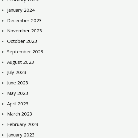
January 2024
December 2023
November 2023
October 2023
September 2023
August 2023
July 2023
June 2023
May 2023
April 2023
March 2023
February 2023
January 2023