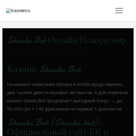
Skip
Main
to
Menu
content
Post
navigation
Stawki Bet Онлайн Покори мир
Leave a Comment
/
blog
/ By
Editor
Казино Stawki Bet
На момент написания обзора в лобби представлено
две тысячи двести игровых автоматов. А для новичков
казино Stawki Bet предлагает выгодный бонус — до
90 000 грн + 140 фриспинов на первые 5 депозитов.
Stawki Bet (Stawki.bet):
Официальный сайт БК и