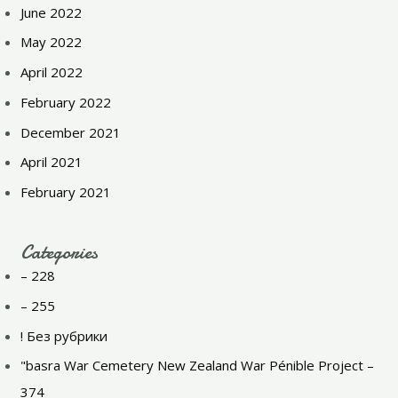
June 2022
May 2022
April 2022
February 2022
December 2021
April 2021
February 2021
Categories
– 228
– 255
! Без рубрики
"basra War Cemetery New Zealand War Pénible Project –
374