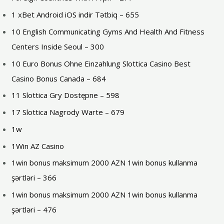
1 xBet Android iOS indir Tətbiq – 655
10 English Communicating Gyms And Health And Fitness
Centers Inside Seoul – 300
10 Euro Bonus Ohne Einzahlung Slottica Casino Best
Casino Bonus Canada – 684
11 Slottica Gry Dostępne – 598
17 Slottica Nagrody Warte – 679
1w
1Win AZ Casino
1win bonus maksimum 2000 AZN 1win bonus kullanma
şərtləri – 366
1win bonus maksimum 2000 AZN 1win bonus kullanma
şərtləri – 476