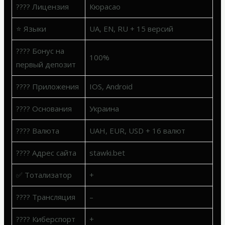
???? Лицензия
Кюрасао
⭐ Языки
UA, EN, RU + 15 версий
???? Бонус на
100%
первый депозит
???? Приложения
IOS, Android
???? Основания
Украина
???? Валюта
UAH, EUR, USD + 16 валют
???? Адрес сайта
stawki.bet
✅ Тотализатор
+
???? Трансляция
–
???? Киберспорт
+