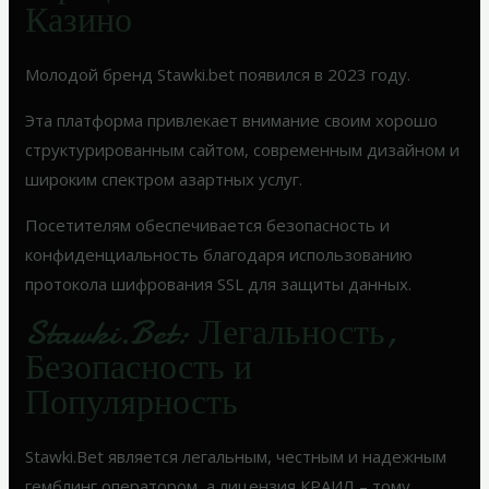
Казино
Молодой бренд Stawki.bet появился в 2023 году.
Эта платформа привлекает внимание своим хорошо
структурированным сайтом, современным дизайном и
широким спектром азартных услуг.
Посетителям обеспечивается безопасность и
конфиденциальность благодаря использованию
протокола шифрования SSL для защиты данных.
Stawki.Bet: Легальность,
Безопасность и
Популярность
Stawki.Bet является легальным, честным и надежным
гемблинг оператором, а лицензия КРАИЛ – тому