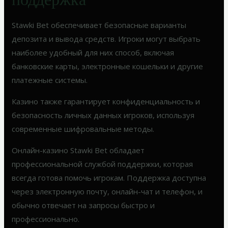
Stawki Bet обеспечивает безопасные варианты
депозита и вывода средств. Игроки могут выбрать
наиболее удобный для них способ, включая
банковские карты, электронные кошельки и другие
платежные системы.
Казино также гарантирует конфиденциальность и
безопасность личных данных игроков, используя
современные шифровальные методы.
Онлайн-казино Stawki Bet обладает
профессиональной службой поддержки, которая
всегда готова помочь игрокам. Поддержка доступна
через электронную почту, онлайн-чат и телефон, и
обычно отвечает на запросы быстро и
профессионально.