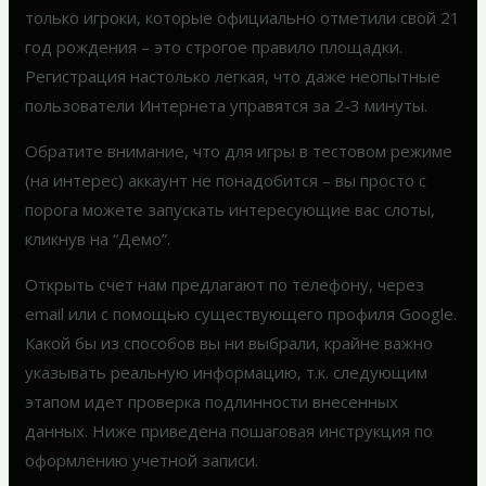
только игроки, которые официально отметили свой 21
год рождения – это строгое правило площадки.
Регистрация настолько легкая, что даже неопытные
пользователи Интернета управятся за 2-3 минуты.
Обратите внимание, что для игры в тестовом режиме
(на интерес) аккаунт не понадобится – вы просто с
порога можете запускать интересующие вас слоты,
кликнув на “Демо”.
Открыть счет нам предлагают по телефону, через
email или с помощью существующего профиля Google.
Какой бы из способов вы ни выбрали, крайне важно
указывать реальную информацию, т.к. следующим
этапом идет проверка подлинности внесенных
данных. Ниже приведена пошаговая инструкция по
оформлению учетной записи.