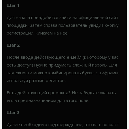
Шаг 1
Для начала понадобится зайти на официальный сайт
площадки. Затем справа пользователь увидит кнопку
регистрации. Кликаем на нее.
Шаг 2
После ввода действующего е-мейл (к которому у вас
есть доступ) нужно придумать сложный пароль. Для
надежности можно комбинировать буквы с цифрами,
используя разные регистры.
Есть действующий промокод? Не забудьте указать
его в предназначенном для этого поле.
Шаг 3
Далее необходимо подтверждение, что ваш возраст