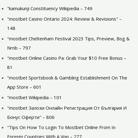
"kamukunji Constituency Wikipedia – 749
"mostbet Casino Ontario 2024: Review & Revisions" –
148
"mostbet Cheltenham Festival 2023 Tips, Preview, Bog &
Nrnb – 797
"mostbet Online Casino Pa: Grab Your $10 Free Bonus –
81
"‎mostbet Sportsbook & Gambling Establishment On The
App Store – 601
"mostbet Wikipedia – 101
"mostbet Залози Онлайн Регистрация От България И
Бонус Оферти" – 806
"Tips On How To Login To Mostbet Online From In
Foreign Countries With A Vpn – 277