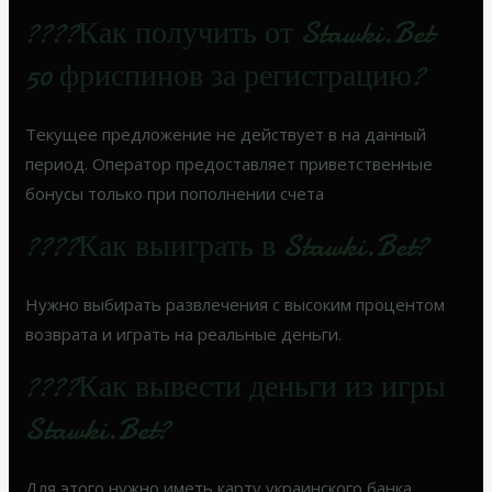
????Как получить от Stawki.Bet
50 фриспинов за регистрацию?
Текущее предложение не действует в на данный
период. Оператор предоставляет приветственные
бонусы только при пополнении счета
????Как выиграть в Stawki.Bet?
Нужно выбирать развлечения с высоким процентом
возврата и играть на реальные деньги.
????Как вывести деньги из игры
Stawki.Bet?
Для этого нужно иметь карту украинского банка.