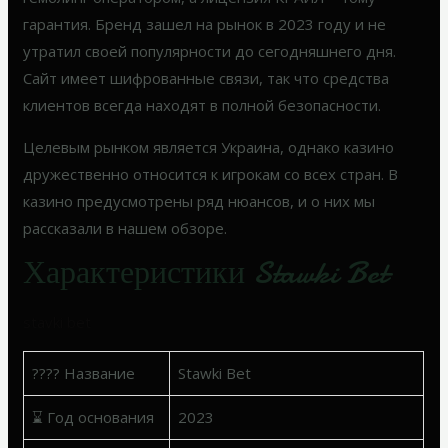
гарантия. Бренд зашел на рынок в 2023 году и не
утратил своей популярности до сегодняшнего дня.
Сайт имеет шифрованные связи, так что средства
клиентов всегда находят в полной безопасности.
Целевым рынком является Украина, однако казино
дружественно относится к игрокам со всех стран. В
казино предусмотрены ряд нюансов, и о них мы
рассказали в нашем обзоре.
Характеристики Stawki Bet
stavki bet
???? Название
Stawki Bet
⌛ Год основания
2023