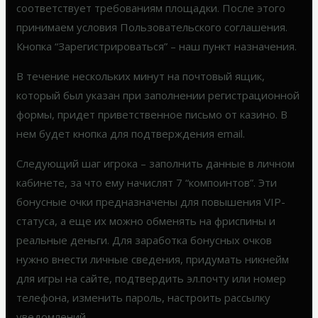
соответствует требованиям площадки. После этого
принимаем условия Пользовательского соглашения.
Кнопка “Зарегистрироваться” – наш пункт назначения.
В течение нескольких минут на почтовый ящик,
который был указан при заполнении регистрационной
формы, придет приветственное письмо от казино. В
нем будет кнопка для подтверждения email.
Следующий шаг игрока – заполнить данные в личном
кабинете, за что ему начислят 7 “компоинтов”. Эти
бонусные очки предназначены для повышения VIP-
статуса, а еще их можно обменять на фриспины и
реальные деньги. Для заработка бонусных очков
нужно внести личные сведения, придумать никнейм
для игры на сайте, подтвердить эл.почту или номер
телефона, изменить пароль, настроить рассылку
уведомлений.