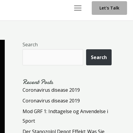
Main
Let's Talk
Menu
Search
Search
Recent Posts
Coronavirus disease 2019
Coronavirus disease 2019
Mod GRF 1: Indtagelse og Anvendelse i
Sport
Der Stanozolol Depot Effekt: Was Sie