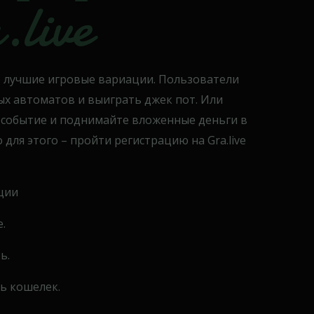
.live
 лучшие игровые вариации. Пользователи
ых автоматов и выиграть джек пот. Или
 событие и поднимайте вложенные деньги в
 для этого – пройти регистрацию на Gra.live
ции
.
ь.
ь кошелек.