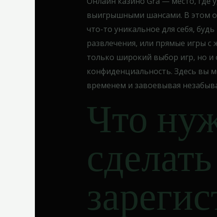
Онлайн казино
Gra
— место, где у
выигрышными шансами. В этом о
что-то уникальное для себя, будь
развлечения, или прямые игры с 
только широкий выбор игр, но и
конфиденциальность. Здесь вы м
временем и завоевывая незабыв
Что ну
сделать
зарегис