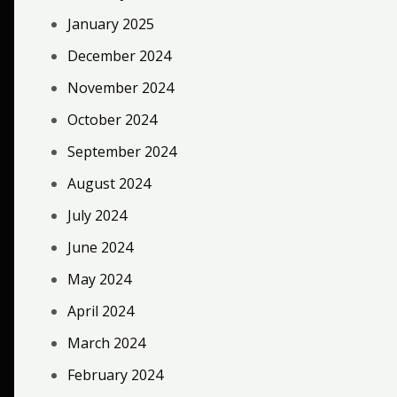
January 2025
December 2024
November 2024
October 2024
September 2024
August 2024
July 2024
June 2024
May 2024
April 2024
March 2024
February 2024