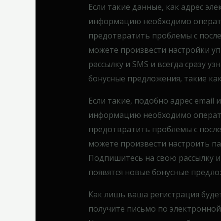
Если такие данные, как адрес эле
информацию необходимо операти
предотвратить проблемы с посл
можете произвести настройки уп
рассылку и SMS и всегда сразу уз
бонусные предложения, такие как
Если такие, подобно адрес email
информацию необходимо операти
предотвратить проблемы с посл
можете произвести настроить п
Подпишитесь на свою рассылку и S
появятся новые бонусные предло
Как лишь ваша регистрация будет
получите письмо по электронной