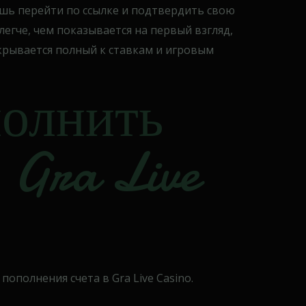
ишь перейти по ссылке и подтвердить свою
 легче, чем показывается на первый взгляд,
открывается полный к ставкам и игровым
полнить
 Gra Live
ополнения счета в Gra Live Casino.