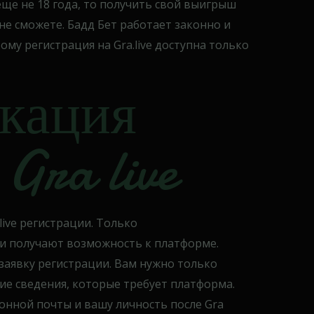
еще не 18 года, то получить свой выигрыш
е сможете. Бадд Бет работает законно и
му регистрация на Gra.live доступна только
кация
Gra live
live регистрации. Только
 получают возможность к платформе.
 заявку регистрации. Вам нужно только
ие сведения, которые требует платформа.
онной почты и вашу личность после Gra