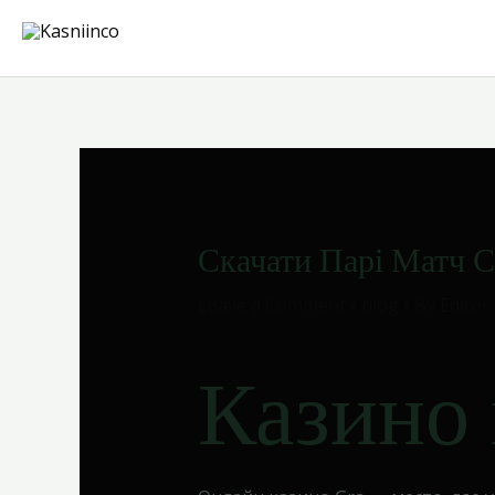
Skip
to
content
Post
navigation
Скачати Парі Матч С
Leave a Comment
/
blog
/ By
Editor
Казино 