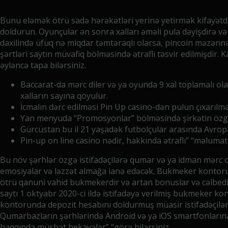
Bunu eləmək ötrü sadə hərəkətləri yerinə yetirmək kifayətdi
doldurun. Oyunçular ən sonra xalları əməli pula dəyişdirə və
daxilində üfüq nə miqdar təmtəraqlı olarsa, pincoin məzənnəsi
şərtləri saytın müvafiq bölməsində ətraflı təsvir edilmişdir.
əyləncə tapa bilərsiniz.
Baccarat-da mərc diler və ya oyunda 9 xal toplamalı 
xalların sayına qoyulur.
İcmalın dərc edilməsi Pin Up casino-dən pulun çıxarılm
Yan menyuda “Promosyonlar” bölməsində şirkətin özgə b
Gürcüstan bu il 21 yaşadək futbolçular arasında Avrop
Pin-up on line casino nədir, hakkında ətraflı” “məlumat
Bu növ şərhlər özgə istifadəçilərə qumar və ya idman mərc 
emosiyalar və ləzzət almağa ianə edəcək. Bukmeker kontoru
ötrü qanuni vahid bukmekerdir və artan bonuslar və cəlbedici
saytı 1 oktyabr 2020-ci ildə istifadəyə verilmiş bukmeker 
kontorunda depozit hesabını doldurmuş müasir istifadəçilər
Qumarbazların şərhlərində Android və ya iOS smartfonların
haqqında müsbət hekayələr” “görə bilərsiniz.