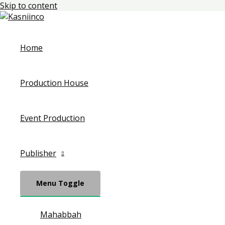
Skip to content
Home
Production House
Event Production
Publisher
Menu Toggle
Mahabbah