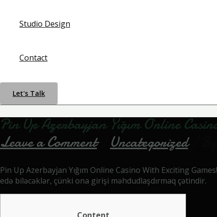
Studio Design
Contact
Let's Talk
Pin Up Azerbayjan Yığım Online Casino
Leave a Comment
/
Uncategorized
/ B
Pin Up Azerbayjan Yığım Online Casino With Exciting Games
edə biləcəklər, çünki ona girişi məhdudlaşdırmaq çətindir.
Content