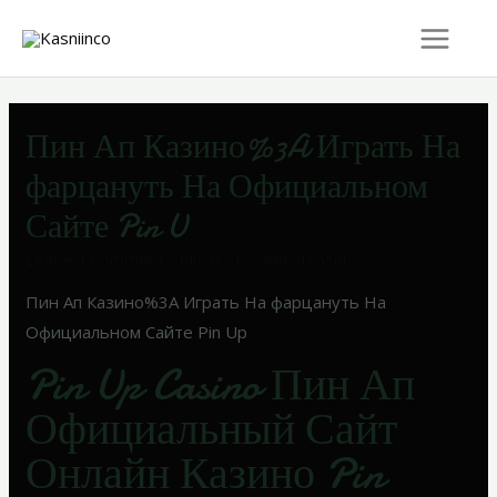
Skip
Main
to
Menu
content
Post
navigation
Пин Ап Казино%3A Играть На
фарцануть На Официальном
Сайте Pin U
Leave a Comment
/
pinco
/ By
admin.kasni
Пин Ап Казино%3A Играть На фарцануть На
Официальном Сайте Pin Up
Pin Up Casino Пин Ап
Официальный Сайт
Онлайн Казино Pin