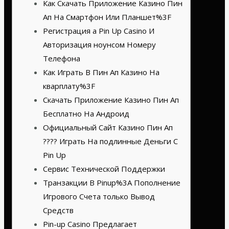
Как Скачать Приложение Казино Пин
Ап На Смартфон Или Планшет%3F
Регистрация а Pin Up Casino И
Авторизация ноунсом Номеру
Телефона
Как Играть В Пин Ап Казино На
кварплату%3F
Скачать Приложение Казино Пин Ап
Бесплатно На Андроид
Официальный Сайт Казино Пин Ап
???? Играть На подлинные Деньги С
Pin Up
Сервис Технической Поддержки
Транзакции В Pinup%3A Пополнение
Игрового Счета только Вывод
Средств
Pin-up Casino Предлагает