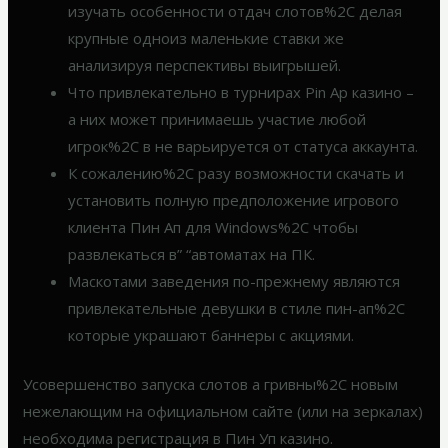
изучать особенности отдач слотов%2C делая
крупные одноиз маленькие ставки же
анализируя перспективы выигрышей.
Что привлекательно в турнирах Pin Ap казино –
а них может принимаешь участие любой
игрок%2C в не варьируется от статуса аккаунта.
К сожалению%2C разу возможности скачать и
установить полную предположение игрового
клиента Пин Ап для Windows%2C чтобы
развлекаться в” “автоматах на ПК.
Маскотами заведения по-прежнему являются
привлекательные девушки в стиле пин-ап%2C
которые украшают баннеры с акциями.
Усовершенство запуска слотов а гривны%2C новым
нежелающим на официальном сайте (или на зеркалах)
необходима регистрация в Пин Уп казино.