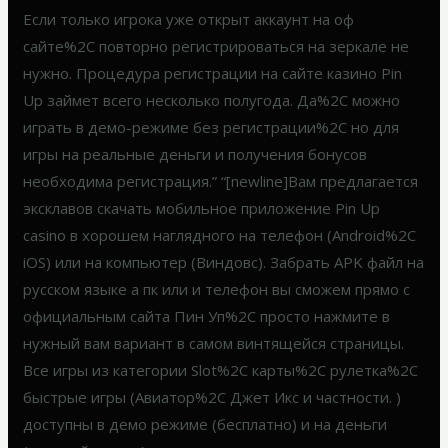
Если только игрока уже открыт аккаунт на оф
сайте%2C повторно регистрироваться на зеркале не
нужно. Процедура регистрации на сайте казино Pin
Up займет всего несколько полугода. Да%2C можно
играть в демо-режиме без регистрации%2C но для
игры на реальные деньги и получения бонусов
необходима регистрация.” “[newline]Вам предлагается
эксклавов скачать мобильное приложение Pin Up
casino в хорошем наглядного на телефон (Android%2C
iOS) или на компьютер (Виндовс). Забрать APK файл на
русском языке а пк или и телефон вы сможем прямо с
официальным сайта Пин Уп%2C просто нажмите в
нужный вам вариант в самом винтящейся страницы.
Все игры из категории Slot%2C карты%2C рулетка%2C
быстрые игры (Авиатор%2C Джет Икс и частности. )
доступны в демо режиме (бесплатно) и на деньги