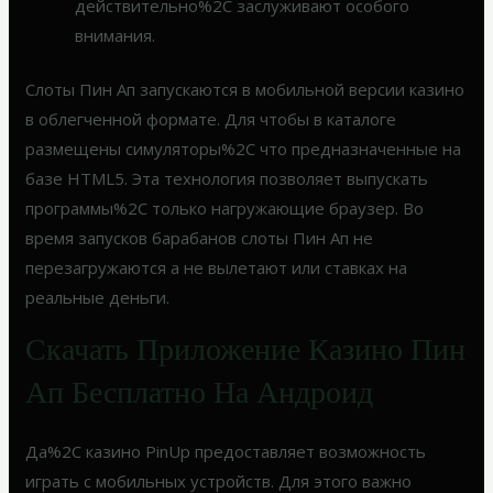
действительно%2C заслуживают особого
внимания.
Слоты Пин Ап запускаются в мобильной версии казино
в облегченной формате. Для чтобы в каталоге
размещены симуляторы%2C что предназначенные на
базе HTML5. Эта технология позволяет выпускать
программы%2C только нагружающие браузер. Во
время запусков барабанов слоты Пин Ап не
перезагружаются а не вылетают или ставках на
реальные деньги.
Скачать Приложение Казино Пин
Ап Бесплатно На Андроид
Да%2C казино PinUp предоставляет возможность
играть с мобильных устройств. Для этого важно