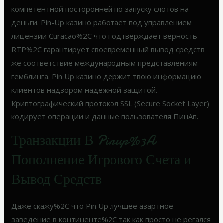
компетентной посторонней по запуску слотов на
деньги. Pin-Up казино работает под управлением
лицензии Curacao%2C что подтверждает верность
RTP%2C гарантирует своевременный вывод средств
же соответствие международным представлениям
гемблинга. Pin Up казино держит твою информацию
клиентов надзором надежной защитой.
Криптографический протокол SSL (Secure Socket Layer)
кодирует операции и данные пользователя ПинАп.
Транзакции В Pinup%3A
Пополнение Игрового Счета и
Вывод Средств
Даже скажу%2C что Pin Up лучшее азартное
заведение в континенте%2C так как просто не регался