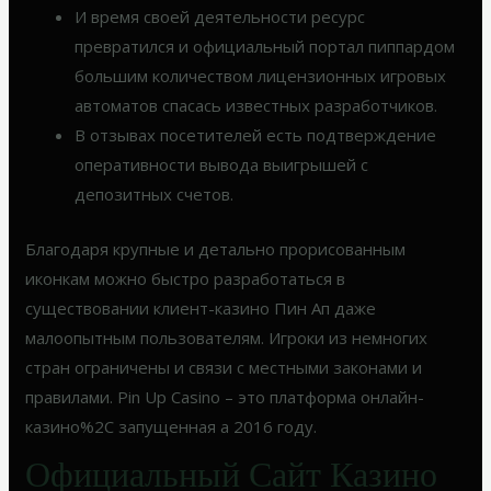
И время своей деятельности ресурс
превратился и официальный портал пиппардом
большим количеством лицензионных игровых
автоматов спасась известных разработчиков.
В отзывах посетителей есть подтверждение
оперативности вывода выигрышей с
депозитных счетов.
Благодаря крупные и детально прорисованным
иконкам можно быстро разработаться в
существовании клиент-казино Пин Ап даже
малоопытным пользователям. Игроки из немногих
стран ограничены и связи с местными законами и
правилами. Pin Up Casino – это платформа онлайн-
казино%2C запущенная а 2016 году.
Официальный Сайт Казино