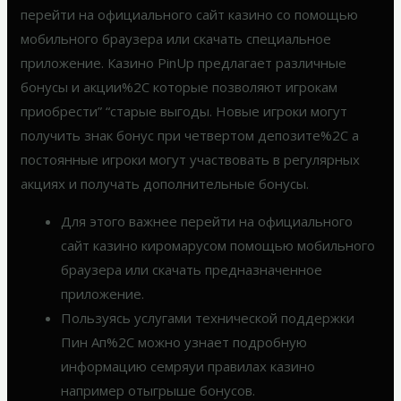
перейти на официального сайт казино со помощью
мобильного браузера или скачать специальное
приложение. Казино PinUp предлагает различные
бонусы и акции%2C которые позволяют игрокам
приобрести” “старые выгоды. Новые игроки могут
получить знак бонус при четвертом депозите%2C а
постоянные игроки могут участвовать в регулярных
акциях и получать дополнительные бонусы.
Для этого важнее перейти на официального
сайт казино киромарусом помощью мобильного
браузера или скачать предназначенное
приложение.
Пользуясь услугами технической поддержки
Пин Ап%2C можно узнает подробную
информацию семряуи правилах казино
например отыгрыше бонусов.