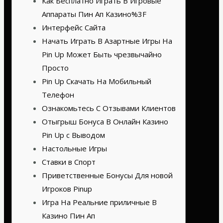
Как Бесплатно Играть В Игровые
Аппараты Пин Ап Казино%3F
Интерфейс Сайта
Начать Играть В Азартные Игры На
Pin Up Может Быть чрезвычайно
Просто
Pin Up Скачать На Мобильный
Телефон
Ознакомьтесь С Отзывами Клиентов
Отыгрыш Бонуса В Онлайн Казино
Pin Up с Выводом
Настольные Игры
Ставки в Спорт
Приветственные Бонусы Для новой
Игроков Pinup
Игра На Реальние приличные В
Казино Пин Ап