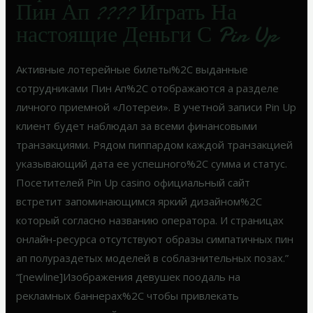
Пин Ап ???? Играть На
настоящие Деньги С Pin Up
Активные лотерейные билеты%2C выданные
сотрудниками Пин Ап%2C отображаются а разделе
личного приемной «Лотереи». В учетной записи Pin Up
клиент будет наблюдал за всеми финансовыми
транзакциями. Рядом пиппардом каждой транзакцией
указывающий дата ее успешного%2C сумма и статус.
Посетителей Pin Up casino официальный сайт
встретит запоминающимся яркий дизайном%2C
который согласно названию оператора. И страницах
онлайн-ресурса отсутствуют образы симпатичных пин
ап полураздетых моделей в соблазнительных позах.”
“[newline]Изображения девушек поодаль на
рекламных баннерах%2C чтобы привлекать