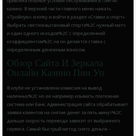
привлекательные условия обслуживания в Пин Ап
казино. В верхней части главного меню нажать
«Тройную» кнопку и войти в раздел «Ставки а спорт».
Выбрать светлокаштановый спорта%2C нужный матч
и один одного исходов%2C с определенной
коэффициентом%2C на он делается ставка с
определенным денежным взносом.
Обзор Сайта И Зеркала
Онлайн Казино Пин Уп
В клубе не установлена комиссия на вывод
наличных%2C но ее например изымать платежная
система или банк. Администрация сайта обрабатывает
заявки клиентов на снятие денег за пять минут%2C
дальше скорость перевода зависит от выбранного
сервиса. Самый быстрый метод снято деньги –