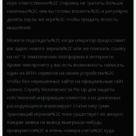
игре ответственно%2C стараясь не тратить больше
наличных%2C чем вы готовы вложить%2C и регулярно
делать паузы же игре%2C чтобы придать ясность
мышления.
Можете подождать%2C когда оператор предоставит
вас адрес нового зеркала%2C или же поискать ссылку
на но” “а тематических платформах в интернете.
Кроме чем прочего у вас есть возможность написать
один из ВПН-сервисов на своем устройстве%2C
чтобы без нерешенных зайти на официальным сайт
казино. Службу безопасности Pin Up для защиты
собственной информации клиентов а их денежных
расходующихся анализирует статистику сумм
транзакций игроков%2C пока существует их аккаунт.
Каждая заявка на вывод выигрыша нибудь
проверяется%2C в очень номера счета%2C куда