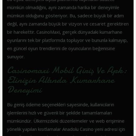
mümkün olmadığını, aynı zamanda harika bir deneyimle
mümkün olduğunu gösteriyor. Bu, sadece büyük bir adım
değil, aynı zamanda büyük bir vizyon ve cesaret gerektiren
bir harekettir. CasinoMaxi, gerçek dünyadaki kumarhane
oyunlarını tek bir platformda topluyor ve bununla kalmayıp,
en güncel oyun trendlerini de oyuncuların beğenisine
sunuyor.
Casinomaxi Mobil Giriş Ve Apk:
Elinizin Altında Kumarhane
Deneyimi
Bu geniş ödeme seçenekleri sayesinde, kullanıcıların
işlemlerini hızlı ve güvenli bir şekilde tamamlamaları
mümkündür. Ülkemizdeki düzenlemeler ve web erişimine
yönelik yapılan kısıtlamalar Anadolu Casino yeni adresi için