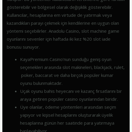
gösterebilir ve bölgesel olarak değişiklik gösterebilir.
Kullanıcılar, hesaplarına em virtude de yatırmak veya
kazandıkları parayı çekmek için kendilerine en uygun olan
yöntemi seçebilirler. Anadolu Casino, slot machine game
oyunlarını sevenler için haftada iki kez %20 slot iade
bonusu sunuyor.
KayaPremium Casino’nun sunduğu geniş oyun
seçenekleri arasında slot makineleri, blackjack, rulet,
poker, baccarat ve daha birçok popüler kumar
oyunu bulunmaktadır.
Uçak oyunu bahis heyecanı ve kazanç fırsatlarını bir
araya getiren popüler casino oyunlarından biridir.
Üye olanlar, ödeme yöntemleri arasından seçim
yapıyor ve kişisel hesaplarını oluşturarak üyelik
hesaplarına günün her saatinde para yatırmaya
başlayabiliyor.