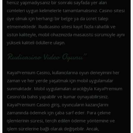
henüz yapmadıysanız bir sonraki sayfada yer alan
cümleleri uygun kelimelerle tamamlamalısınız. Casino sitesi
üye olmak için herhangi bir belge ya da ücret talep
etmemektedir. Rudicasino sitesi kayıt fazla rahatlık ve
üstün kaliteyle, mobil cihazınızda masaüstü sürümüyle aynı
yüksek kaliteli ödüllere ulaşın.
Rudicasino Video Oyunu”
KayaPremium Casino, kullanıcılarına oyun deneyimini her
zaman ve her yerde yaşatmak için mobil uygulamalar
sunmaktadır. Mobil uygulamaları aracılığıyla KayaPremium
Casino’da bahis yapabilir ve kumar oynayabilirsiniz.
KayaPremium Casino giriş, oyuncuların kazançlarını
zamanında ödemek için çaba sarf eder. Para çekme
işlemlerinin süresi, tercih edilen ödeme yöntemine ve
işlem sürelerine bağlı olarak değişebilir. Ancak,