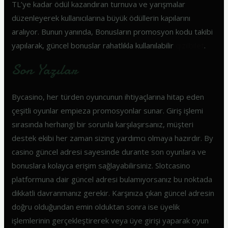
TL’ye kadar ödül kazandıran turnuva ve yarışmalar
düzenleyerek kullanıcılarına büyük ödüllerin kapılarını
aralıyor. Bunun yanında, Bonusların promosyon kodu takibi
yapılarak, güncel bonuslar rahatlıkla kullanılabilir
qizilbilet
.
Son Yazılar
Bycasino, her türden oyuncunun ihtiyaçlarına hitap eden
çeşitli oyunlar empieza promosyonlar sunar. Giriş işlemi
sırasında herhangi bir sorunla karşılaşırsanız, müşteri
destek ekibi her zaman sizing yardımcı olmaya hazırdır. By
casino güncel adresi sayesinde durante son oyunlara ve
bonuslara kolayca erişim sağlayabilirsiniz. Slotcasino
platformuna dair güncel adresi bulamıyorsanız bu noktada
dikkatli davranmanız gerekir. Karşınıza çıkan güncel adresin
doğru olduğundan emin olduktan sonra ise üyelik
işlemlerinin gerçekleştirerek veya üye girişi yaparak oyun