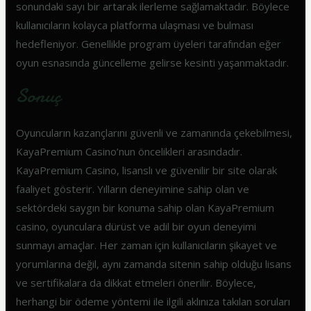
sonundaki sayı bir artarak ilerleme sağlamaktadır. Böylece
kullanıcıların kolayca platforma ulaşması ve bulması
hedefleniyor. Genellikle program üyeleri tarafından eğer
oyun esnasında güncelleme gelirse kesinti yaşanmaktadır.
Sonuç
Oyuncuların kazançlarını güvenli ve zamanında çekebilmesi,
KayaPremium Casino’nun öncelikleri arasındadır.
KayaPremium Casino, lisanslı ve güvenilir bir site olarak
faaliyet gösterir. Yılların deneyimine sahip olan ve
sektördeki saygın bir konuma sahip olan KayaPremium
casino, oyunculara dürüst ve adil bir oyun deneyimi
sunmayı amaçlar. Her zaman için kullanıcıların şikayet ve
yorumlarına değil, aynı zamanda sitenin sahip olduğu lisans
ve sertifikalara da dikkat etmeleri önerilir. Böylece,
herhangi bir ödeme yöntemi ile ilgili aklınıza takılan soruları