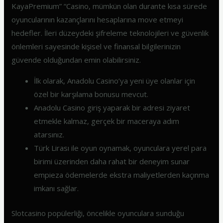
KayaPremium” “Casino, mümkün olan durante kısa sürede
oyuncularının kazançlarını hesaplarına move etmeyi
hedefler. İleri düzeydeki şifreleme teknolojileri ve güvenlik
önlemleri sayesinde kişisel ve finansal bilgilerinizin
güvende olduğundan emin olabilirsiniz.
İlk olarak, Anadolu Casino’ya yeni üye olanlar için
özel bir karşılama bonusu mevcut.
Anadolu Casino giriş yaparak bir adresi ziyaret
etmekle kalmaz, gerçek bir maceraya adım
atarsınız.
Türk Lirası ile oyun oynamak, oyunculara yerel para
birimi üzerinden daha rahat bir deneyim sunar
empieza ödemelerde ekstra maliyetlerden kaçınma
imkanı sağlar.
Slotcasino popülerliği, öncelikle oyunculara sunduğu