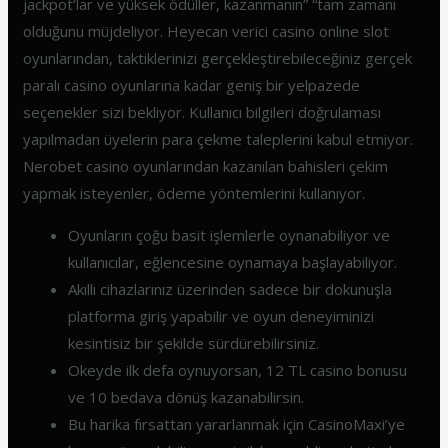
jackpot‘lar ve yüksek ödüller, kazanmanın” “tam zamanı
olduğunu müjdeliyor. Heyecan verici casino online slot
oyunlarından, taktiklerinizi gerçekleştirebileceğiniz gerçek
paralı casino oyunlarına kadar geniş bir yelpazede
seçenekler sizi bekliyor. Kullanıcı bilgileri doğrulaması
yapılmadan üyelerin para çekme taleplerini kabul etmiyor.
Nerobet casino oyunlarından kazanılan bahisleri çekim
yapmak isteyenler, ödeme yöntemlerini kullanıyor.
Oyunların çoğu basit işlemlerle oynanabiliyor ve
kullanıcılar, eğlencesine oynamaya başlayabiliyor.
Akıllı cihazlarınız üzerinden sadece bir dokunuşla
platforma giriş yapabilir ve oyun deneyiminizi
kesintisiz bir şekilde sürdürebilirsiniz.
Okeyde ilk defa oynuyorsan, 12 TL casino bonusu
ve 10 bedava dönüş kazanabilirsin.
Bu harika fırsattan yararlanmak için CasinoMaxi’ye