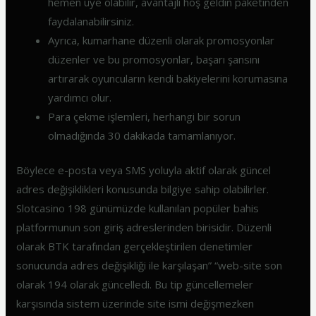
hemen üye olabilir, avantajlı hoş geldin paketinden
faydalanabilirsiniz.
Ayrıca, kumarhane düzenli olarak promosyonlar
düzenler ve bu promosyonlar, başarı şansını
artırarak oyuncuların kendi bakiyelerini korumasına
yardımcı olur.
Para çekme işlemleri, herhangi bir sorun
olmadığında 30 dakikada tamamlanıyor.
Böylece e-posta veya SMS yoluyla aktif olarak güncel
adres değişiklikleri konusunda bilgiye sahip olabilirler.
Slotcasino 198 günümüzde kullanılan popüler bahis
platformunun son giriş adreslerinden birisidir. Düzenli
olarak BTK tarafından gerçekleştirilen denetimler
sonucunda adres değişikliği ile karşılaşan” “web-site son
olarak 194 olarak güncelledi. Bu tip güncellemeler
karşısında sistem üzerinde site ismi değişmezken