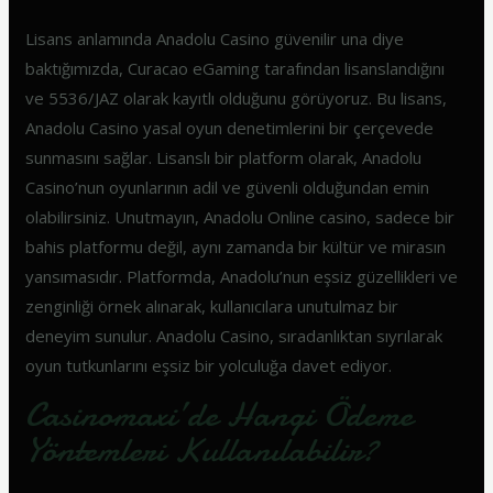
Lisans anlamında Anadolu Casino güvenilir una diye
baktığımızda, Curacao eGaming tarafından lisanslandığını
ve 5536/JAZ olarak kayıtlı olduğunu görüyoruz. Bu lisans,
Anadolu Casino yasal oyun denetimlerini bir çerçevede
sunmasını sağlar. Lisanslı bir platform olarak, Anadolu
Casino’nun oyunlarının adil ve güvenli olduğundan emin
olabilirsiniz. Unutmayın, Anadolu Online casino, sadece bir
bahis platformu değil, aynı zamanda bir kültür ve mirasın
yansımasıdır. Platformda, Anadolu’nun eşsiz güzellikleri ve
zenginliği örnek alınarak, kullanıcılara unutulmaz bir
deneyim sunulur. Anadolu Casino, sıradanlıktan sıyrılarak
oyun tutkunlarını eşsiz bir yolculuğa davet ediyor.
Casinomaxi’de Hangi Ödeme
Yöntemleri Kullanılabilir?