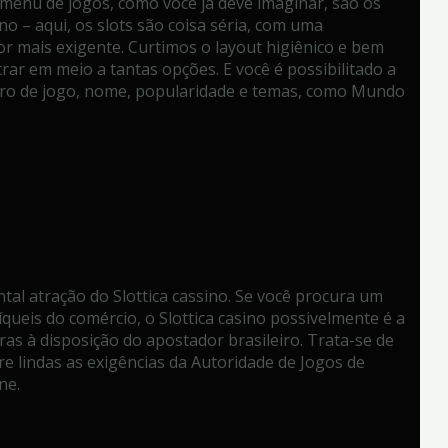
 menu de jogos, como você já deve imaginar, são os
no – aqui, os slots são coisa séria, com uma
r mais exigente. Curtimos o layout higiênico e bem
rar em meio a tantas opções. E você é possibilitado a
ero de jogo, nome, popularidade e temas, como Mundo
tal atração do Slottica cassino. Se você procura um
queis do comércio, o Slottica casino possivelmente é a
as à disposição do apostador brasileiro. Trata-se de
e lindas as exigências da Autoridade de Jogos de
ne.