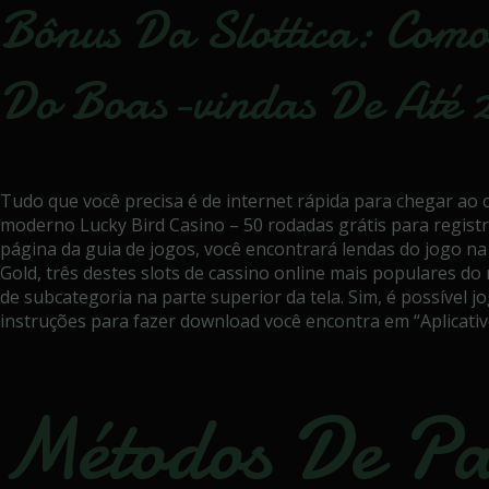
Bônus Da Slottica: Com
Do Boas-vindas De Até
Tudo que você precisa é de internet rápida para chegar 
moderno Lucky Bird Casino – 50 rodadas grátis para regist
página da guia de jogos, você encontrará lendas do jogo na
Gold, três destes slots de cassino online mais populares do
de subcategoria na parte superior da tela. Sim, é possível j
instruções para fazer download você encontra em “Aplicativ
Métodos De P