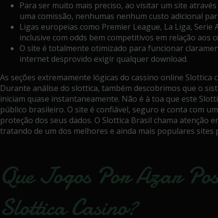
Para ser muito mais preciso, ao visitar um site atravé
uma comissão, nenhumas nenhum custo adicional para
Ligas europeias como Premier League, La Liga, Serie
inclusive com odds bem competitivos em relação aos c
O site é totalmente otimizado para funcionar clarame
internet desprovido exigir qualquer download.
As seções extremamente lógicas do cassino online Slottica c
Durante análise do slottica, também descobrimos que o sis
iniciam quase instantaneamente. Não é à toa que este Slott
público brasileiro. O site é confiável, seguro e conta com u
proteção dos seus dados. O Slottica Brasil chama atenção 
tratando de um dos melhores e ainda mais populares sites 
Que Jogos Por Azar Po
Slottica Casino?