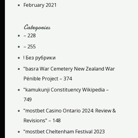
February 2021
Categories
– 228
– 255
! Без рубрики
"basra War Cemetery New Zealand War
Pénible Project – 374
"kamukunji Constituency Wikipedia –
749
"mostbet Casino Ontario 2024: Review &
Revisions" – 148
"mostbet Cheltenham Festival 2023