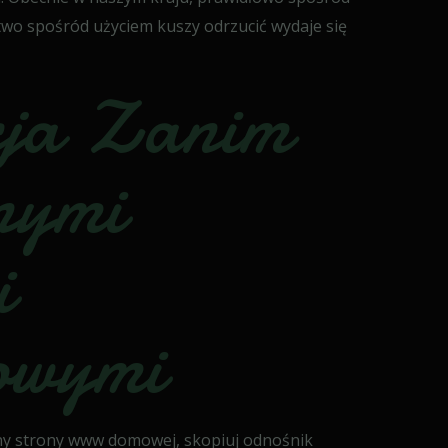
two spośród użyciem kuszy odrzucić wydaje się
cja Zanim
nymi
i
owymi
eny strony www domowej, skopiuj odnośnik