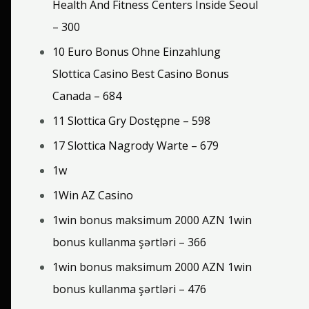
Health And Fitness Centers Inside Seoul
– 300
10 Euro Bonus Ohne Einzahlung
Slottica Casino Best Casino Bonus
Canada – 684
11 Slottica Gry Dostępne – 598
17 Slottica Nagrody Warte – 679
1w
1Win AZ Casino
1win bonus maksimum 2000 AZN 1win
bonus kullanma şərtləri – 366
1win bonus maksimum 2000 AZN 1win
bonus kullanma şərtləri – 476