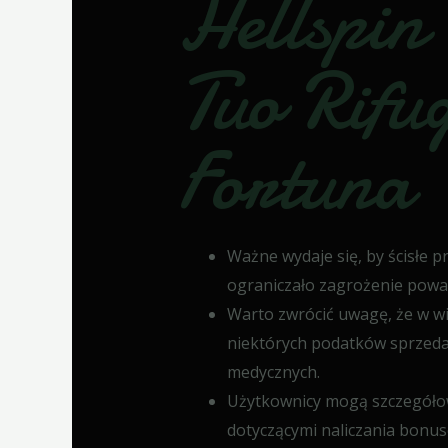
Hellspin
Tuo Rifu
Fortuna
Ważne wydaje się, by ścisłe 
ograniczało zagrożenie pow
Warto zwrócić uwagę, że w w
niektórych podatków sprzeda
medycznych.
Użytkownicy mogą szczegółow
dotyczącymi naliczania bonus