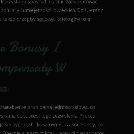
h korzystano spośród nich nie zaakceptować
bolu siły i umiejętności łowieckich. Dziś, wraz z
 a także przepisy sądowe, katalogów rola
ne Bonusy I
ompensaty W
ca
charakterze broń palna jednostrzałowa, co
yskania odpowiedniego zezwolenia. Proces
e się być często kosztowny i czasochłonny, jak
i. Obecnie w naszym kraju, prawidłowo spośród