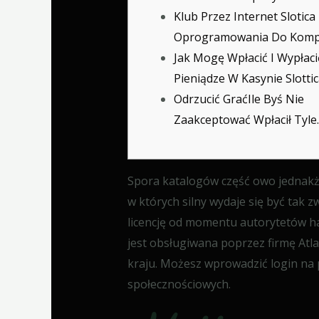
Klub Przez Internet Slotic
Oprogramowania Do Kom
Jak Mogę Wpłacić I Wypłaci
Pieniądze W Kasynie Slottic
Odrzucić GraćIle Byś Nie
Zaakceptować Wpłacił Tyle
Spora katalogów część owo jednakże 
w których silny wydaje się być tak z
licencję od momentu autorytetów h
jest obsługiwana poprzez firmę Atl
kraju. Możesz wprowadzić login na 
społecznościowych.