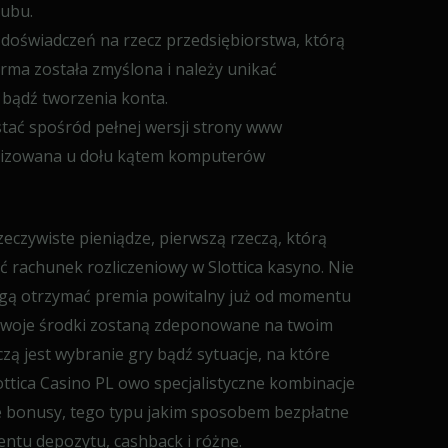
lubu.
ć doświadczeń na rzecz przedsiębiorstwa, którą
firma została zmyślona i należy unikać
bądź tworzenia konta.
tać spośród pełnej wersji strony www
alizowana u dołu kątem komputerów
zeczywiste pieniądze, pierwszą rzeczą, którą
yć rachunek rozliczeniowy w Slottica kasyno. Nie
gą otrzymać premia powitalny już od momentu
twoje środki zostaną zdeponowane na twoim
zą jest wybranie gry bądź sytuacje, na które
ottica Casino PL owo specjalistyczne kombinacje
żne bonusy, tego typu jakim sposobem bezpłatne
ntu depozytu, cashback i różne.