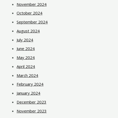
November 2024
October 2024
September 2024
August 2024
July 2024
June 2024
May 2024
April 2024
March 2024
February 2024
January 2024
December 2023
November 2023