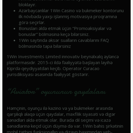
bloklayır.
Azərbaycanlılar 1Win Casino və bukmeker kontorunu
ilk növbədə yaxşı işlənmiş motivasiya proqramına
görə seçirlər.
Bonusları əldə etmək üçün “Promoaksiyalar və
bonuslar” bölməsinə keçə bilərsiniz.
1Win saytında əksər sualların cavablarını FAQ
bölməsində tapa bilərsiniz
1Win Investments Limited innovativ beynəlxalq əyləncə
platformasıdır. 2015-ci ildə fəaliyyətə başlayan layihə
Kiprdə qeydiyyatdan keçib. Operator Curacao
yurisdiksiyası əsasında fəaliyyət göstərir.
“Aviator” oyununun qaydaları
Həmçinin, oyunçu ilə kazino və ya bukmeker arasında
qarşılıqlı əlaqə üçün qaydalar, məxfilik siyasəti və digər
sənədləri əldə etmək olar. Burada dil seçimi və icazə
sənədlərinə keçid üçün düymə də var. 1Win bahis şirkətinin
mobil tətbiqi funksionallıq və dizayn baxımından veb-