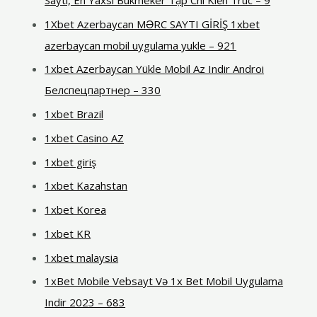
1Xbet Azerbaycan MƏRC SAYTI GİRİŞ 1xbet
azerbaycan mobil uygulama yukle – 921
1xbet Azerbaycan Yükle Mobil Az Indir Androi
Белспецпартнер – 330
1xbet Brazil
1xbet Casino AZ
1xbet giriş
1xbet Kazahstan
1xbet Korea
1xbet KR
1xbet malaysia
1xBet Mobile Vebsayt Və 1x Bet Mobil Uygulama
Indir 2023 – 683