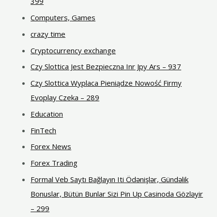
399
Computers, Games
crazy time
Cryptocurrency exchange
Czy Slottica Jest Bezpieczna Inr Jpy Ars – 937
Czy Slottica Wyplaca Pieniądze Nowość Firmy
Evoplay Czeka – 289
Education
FinTech
Forex News
Forex Trading
Formal Veb Saytı Bağlayın️ Iti Ödənişlər, Gündəlik
Bonuslar, Bütün Bunlar Sizi Pin Up Casinoda Gözləyir
– 299