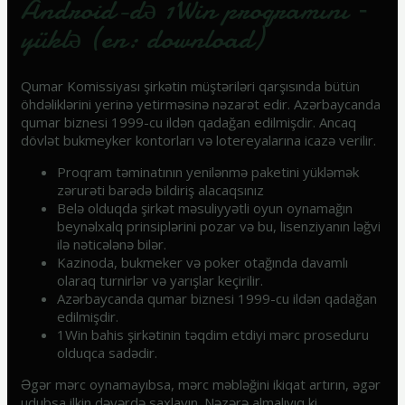
Android-də 1Win proqramını –
yüklə (en: download)
Qumar Komissiyası şirkətin müştəriləri qarşısında bütün
öhdəliklərini yerinə yetirməsinə nəzarət edir. Azərbaycanda
qumar biznesi 1999-cu ildən qadağan edilmişdir. Ancaq
dövlət bukmeyker kontorları və lotereyalarına icazə verilir.
Proqram təminatının yenilənmə paketini yükləmək
zərurəti barədə bildiriş alacaqsınız
Belə olduqda şirkət məsuliyyətli oyun oynamağın
beynəlxalq prinsiplərini pozar və bu, lisenziyanın ləğvi
ilə nəticələnə bilər.
Kazinoda, bukmeker və poker otağında davamlı
olaraq turnirlər və yarışlar keçirilir.
Azərbaycanda qumar biznesi 1999-cu ildən qadağan
edilmişdir.
1Win bahis şirkətinin təqdim etdiyi mərc proseduru
olduqca sadədir.
Əgər mərc oynamayıbsa, mərc məbləğini ikiqat artırın, əgər
udubsa ilkin dəyərdə saxlayın. Nəzərə almalıyıq ki,