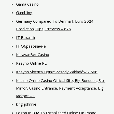
Gama Casino
Gambling
Germany Compared To Denmark Euro 2024
Prediction, Tips, Preview – 676
IT Вакансії
IT Образование
KaravanBet Casino
Kasyno Online PL
Kasyno Slottica Opinie Zasady Zakładów – 568
Kazino Online Casino Official Site, Big Bonuses, Site
Mirror, Casino Entrance, Payment Acceptance, Big
Jackpot – 1
king johnnie
Logon In Buy To Established Online On Range