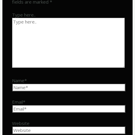
fields are marked
*
Type here..
Name*
Email*
Website