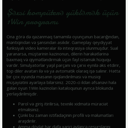
Şəxsi kompüterə yükləmək üçün
1Win proqramı
Ona görə də qazanmaq tamamilə oyunçunun bacarığından,
məntiqindən və şansından asılıdır. Gameplay qeydiyyat
funksiyalı video kameralar ilə inteqrasiya olunmuşdur. Sual
yaranarsa, müştərinin kazinonun, dilerin hərəkətlərinə
baxmaq və qiymətləndirmək üçün fayl istəmək hüququ
vardır. Simulyatorlar yaşıl parçanı və çarxı eynilə əks etdirir,
top diler avatarı ilə və ya avtomatik olaraq işə salınır. Hətta
bir çox oyunda masanın işıqlandırılması və musiqi
müşayiətini ayarlaya bilərsiniz. 2020-ci ildən əfsanəvi hala
gələn oyun 1Win kazinoları kataloqunun ayrıca blokunda
yerləşdirilmişdir.
Parol və giriş itirilirsə, texniki xidmətə müraciət
etməlisiniz.
Çünki bu zaman istifadəçinin profili və məlumatları
araşdırılır.
Amma dövlət hər dəfə xarici əyləncə resurslarını