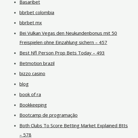
Basaribet
bbrbet colombia
bbrbet mx
Bei Vulkan Vegas den Neukundenbonus mit 50
Freispielen ohne Einzahlung sichern – 457
Best Nfl Person Prop Bets Today – 493
Betmotion brazil
bizzo casino
blog
book of ra
Bookkeeping
Bootcamp de programação
Both Clubs To Score Betting Market Explained Btts
– 578