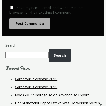
Save my name, email, and website in this
browser for the next time I comment.
Search
Search
Recent Posts
Coronavirus disease 2019
Coronavirus disease 2019
Mod GRF 1: Indtagelse og Anvendelse i Sport
Der Stanozolol Depot Effekt: Was Sie Wissen Sollten