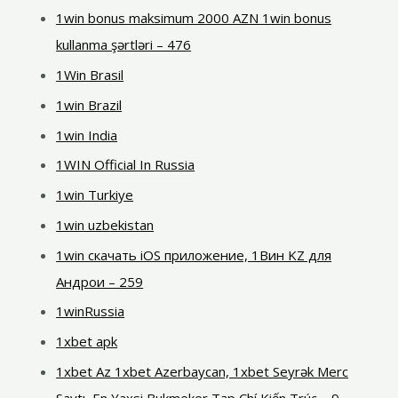
1win bonus maksimum 2000 AZN 1win bonus
kullanma şərtləri – 476
1Win Brasil
1win Brazil
1win India
1WIN Official In Russia
1win Turkiye
1win uzbekistan
1win скачать iOS приложение, 1Вин KZ для
Андрои – 259
1winRussia
1xbet apk
1xbet Az 1xbet Azerbaycan, 1xbet Seyrək Merc
Saytı, En Yaxsi Bukmeker Tạp Chí Kiến Trúc – 9