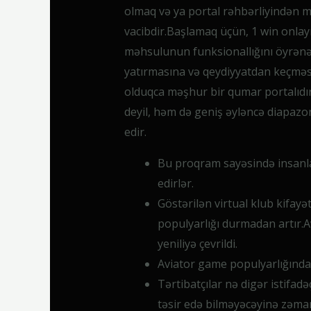
olmaq və ya portal rəhbərliyindən m
vacibdir.Başlamaq üçün, 1 win onla
məhsulunun funksionallığını öyrənə 
yatırmasına və qeydiyyatdan keçməs
olduqca məşhur bir qumar portalıdır. 
deyil, həm də geniş əyləncə diapazon
edir.
Bu proqram sayəsində insanl
edirlər.
Göstərilən virtual klub kifay
populyarlığı durmadan artır.
yeniliyə çevrildi.
Aviator game populyarlığında
Tərtibatçılar nə digər istifad
təsir edə bilməyəcəyinə zəmanə