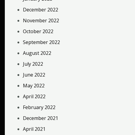
December 2022
November 2022
October 2022
September 2022
August 2022
July 2022
June 2022
May 2022
April 2022
February 2022
December 2021
April 2021