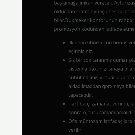
başlamağa imkan verəcək. Avtorizas
olduqdan sonra oyunçu hesabı dold
bilər.Bukmeker kontorunun rəhbərliy
promosyon kodundan istifadə etməyi
İlk depozitiniz üçün bonus ver
eşitmisiniz.
Siz bir çox tanınmış qumar pl
sistemlə bəxtinizi sınaya bilə
sübut edilmiş virtual klublara 
aldadilmaqdan qorxmaya bilər
tapacaqdır.
Tərtibatçı zəmanət verir ki, l
sonra o, turu tamamlamalıdır
Ofis müntəzəm istifadəçilərə 
verilir.