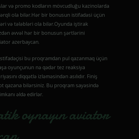
slar və promo kodların mövcudluğu kazinolarda
rqli ola bilər.Hər bir bonusun istifadəsi üçün
ləri və tələbləri ola bilər.Oyunda iştirak
dən əvvəl hər bir bonusun şərtlərini
iator azerbaycan.
C istifadəçisi bu proqramdan pul qazanmaq üçün
rbaşa oyunçunun nə qədər tez reaksiya
yasını diqqətlə izləməsindən asılıdır. Finiş
pot qazana bilərsiniz. Bu proqram sayəsində
mkanı əldə edirlər.
tik oynayın aviator
can