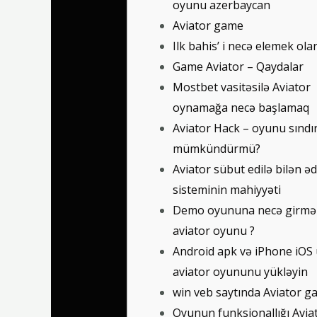
oyunu azerbaycan
Aviator game
Ilk bahis’ i necə elemek ola
Game Aviator – Qaydalar
Mostbet vasitəsilə Aviator
oynamağa necə başlamaq
Aviator Hack – oyunu sınd
mümkündürmü?
Aviator sübut edilə bilən əd
sisteminin mahiyyəti
Demo oyununa necə girmək
aviator oyunu ?
Android apk və iPhone iOS
aviator oyununu yükləyin
win veb saytında Aviator 
Oyunun funksionallığı Avia