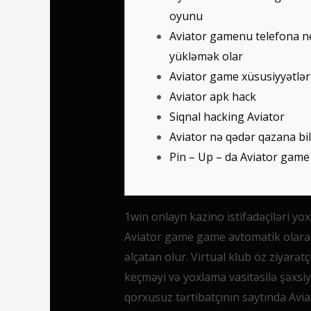
oyunu
Aviator gamenu telefona n
yükləmək olar
Aviator game xüsusiyyətlər
Aviator apk hack
Siqnal hacking Aviator
Aviator nə qədər qazana bil
Pin – Up – da Aviator game
1win onlayn kazino istifadəçiləri yo
Aviator game game avtomatik olaraq
əlçatan olur. Virtual klub öz ziyarə
keçməyi və yoxlama vasitəsilə şəxsiyy
qorxusuz tərtibatçının saytında A