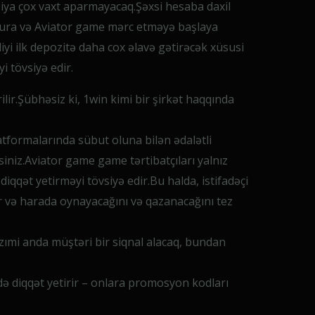
iya çox vaxt aparmayacaq.Şəxsi hesaba daxil
ura və Aviator game mərc etməyə başlaya
i ilk depozitə daha cox əlavə gətirəcək xüsusi
 tövsiyə edir.
ilir.Şübhəsiz ki, 1win kimi bir şirkət haqqında
atformalarında sübut oluna bilən ədalətli
rsiniz.Aviator game game tərtibatçıları yalnız
diqqət yetirməyi tövsiyə edir.Bu halda, istifadəçi
 və harada oynayacağını və qazanacağını tez
azımi anda müştəri bir siqnal alacaq, bundan
.
də diqqət yetirir – onlara promosyon kodları